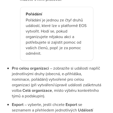
Pořádání
Pořádání je jednou ze čtyř druhů
událostí, které lze v platformě EOS
vytvořit. Hodí se, pokud
organizujete nějakou akci a
potřebujete si zajistit pomoc od
vašich členů, popř. je za pomoc
odměnit.
Pro celou organizaci
– zobrazíte si události napříč
jednotlivými druhy (obecná, e-přihláška,
nominace, pořádání) vytvořené pro celou
organizaci (při vytváření/úpravě události zaškrtnutá
volba
Celá organizace
, místo výběru konkrétního
týmů a podskupin).
Export
– vyberte, jestli chcete
Export
se
seznamem a přehledem jednotlivých
Událostí