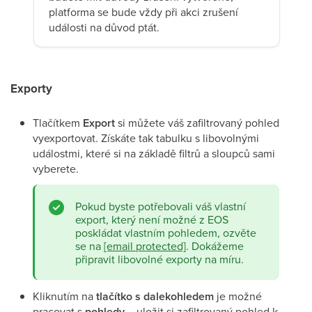
platforma se bude vždy při akci zrušení
události na důvod ptát.
Exporty
Tlačítkem
Export
si můžete váš zafiltrovaný pohled
vyexportovat. Získáte tak tabulku s libovolnými
událostmi, které si na základě filtrů a sloupců sami
vyberete.
Pokud byste potřebovali váš vlastní
export, který není možné z EOS
poskládat vlastním pohledem, ozvěte
se na
[email protected]
. Dokážeme
připravit libovolné exporty na míru.
Kliknutím na
tlačítko s dalekohledem
je možné
pracovat s
pohledy
– uložit si zafiltrovaný pohled k