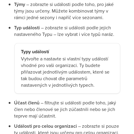
Týmy
–
zobrazte si události podle toho, pro jaké
týmy jsou určeny. Můžete kombinovat týmy v
rámci jedné sezony i napříč více sezonami.
Typ události
– zobrazte si události podle jejich
nastaveného Typu – lze vybrat i více typů naráz.
Typy událostí
Vytvořte a nastavte si vlastní typy událostí
vhodné pro vaši organizaci. Ty budete
přiřazovat jednotlivým událostem, které se
tak budou chovat dle parametrů
nastavených v jednotlivých typech.
Účast členů
– filtrujte si události podle toho, jaký
člen nebo členové se jich zúčastnili nebo se jich
teprve mají účastnit.
Události pro celou organizaci
– zobrazte si pouze
ty události, které jsou určeny pro celou organizaci.