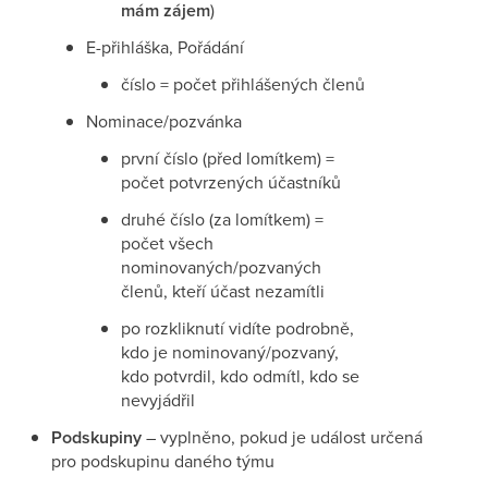
mám zájem
)
E-přihláška, Pořádání
číslo = počet přihlášených členů
Nominace/pozvánka
první číslo (před lomítkem) =
počet potvrzených účastníků
druhé číslo (za lomítkem) =
počet všech
nominovaných/pozvaných
členů, kteří účast nezamítli
po rozkliknutí vidíte podrobně,
kdo je nominovaný/pozvaný,
kdo potvrdil, kdo odmítl, kdo se
nevyjádřil
Podskupiny
– vyplněno, pokud je událost určená
pro podskupinu daného týmu