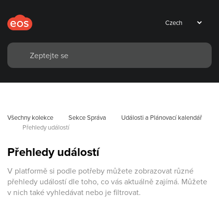
Všechny kolekce
Sekce Správa
Události a Plánovací kalendář
Přehledy událostí
Přehledy událostí
V platformě si podle potřeby můžete zobrazovat různé
přehledy událostí dle toho, co vás aktuálně zajímá. Můžete
v nich také vyhledávat nebo je filtrovat.