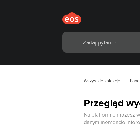
Wszystkie kolekcje
Pane
Przegląd wy
Na platformie możesz w 
danym momencie interesu