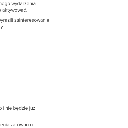
nego wydarzenia
e aktywować.
wyrazili zainteresowanie
y.
 i nie będzie już
enia zarówno o