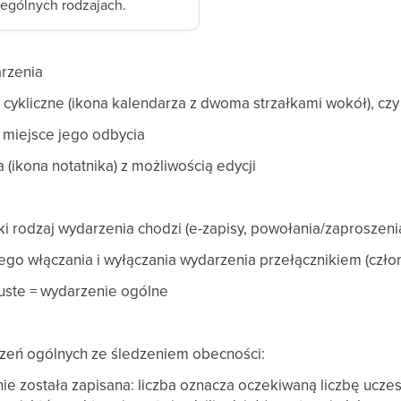
ególnych rodzajach.
arzenia
 cykliczne (ikona kalendarza z dwoma strzałkami wokół), cz
 miejsce jego odbycia
(ikona notatnika) z możliwością edycji
aki rodzaj wydarzenia chodzi (e-zapisy, powołania/zaproszeni
ego włączania i wyłączania wydarzenia przełącznikiem (czło
 puste = wydarzenie ogólne
zeń ogólnych ze śledzeniem obecności:
nie została zapisana: liczba oznacza oczekiwaną liczbę ucze