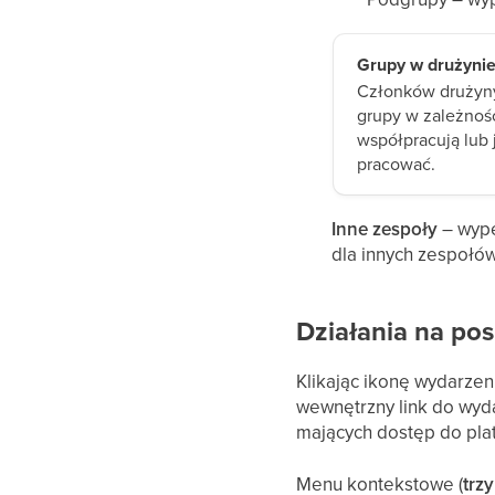
Grupy w drużyni
Członków drużyny
grupy w zależnośc
współpracują lub 
pracować.
Inne zespoły
– wype
dla innych zespołów
Działania na po
Klikając ikonę wydarzen
wewnętrzny link do wyda
mających dostęp do platf
Menu kontekstowe (
trz