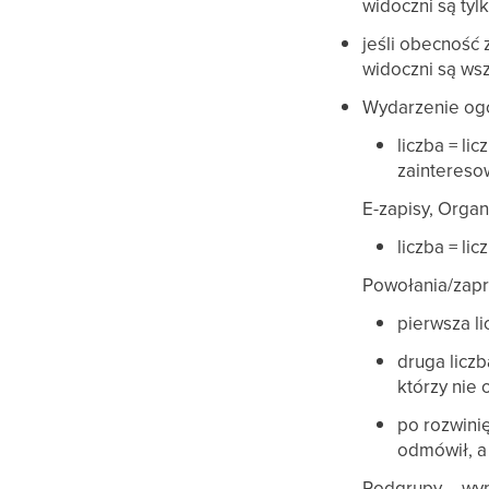
widoczni są tyl
jeśli obecność 
widoczni są ws
Wydarzenie ogó
liczba = li
zaintereso
E-zapisy, Organ
liczba = li
Powołania/zapr
pierwsza l
druga licz
którzy nie 
po rozwini
odmówił, a
Podgrupy – wyp