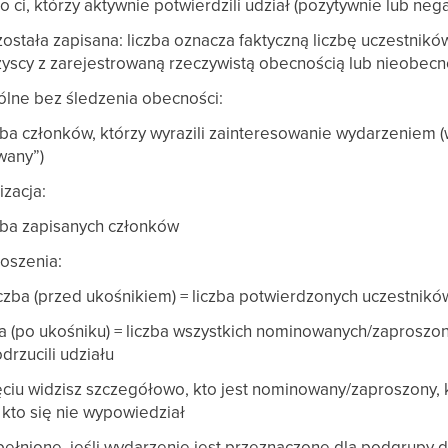
ko ci, którzy aktywnie potwierdzili udział (pozytywnie lub neg
została zapisana: liczba oznacza faktyczną liczbę uczestnikó
zyscy z zarejestrowaną rzeczywistą obecnością lub nieobecn
lne bez śledzenia obecności:
czba członków, którzy wyrazili zainteresowanie wydarzeniem (
wany”)
izacja:
czba zapisanych członków
oszenia:
iczba (przed ukośnikiem) = liczba potwierdzonych uczestnikó
ba (po ukośniku) = liczba wszystkich nominowanych/zaproszo
odrzucili udziału
ęciu widzisz szczegółowo, kto jest nominowany/zaproszony, k
 kto się nie wypowiedział
ełnione, jeśli wydarzenie jest przeznaczone dla podgrupy