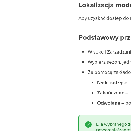
Lokalizacja mod
Aby uzyskać dostęp do 
Podstawowy prz
W sekcji
Zarządzan
Wybierz sezon, jedn
Za pomocą zakładek
Nadchodzące
–
Zakończone
– 
Odwołane
– po
Dla wybranego ze
powołania/zapro