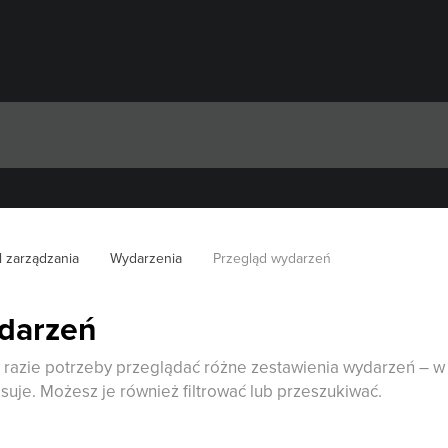
l zarządzania
Wydarzenia
Przegląd wydarzeń
darzeń
razie potrzeby przeglądać różne zestawienia wydarzeń – w 
je. Możesz je również filtrować lub przeszukiwać.