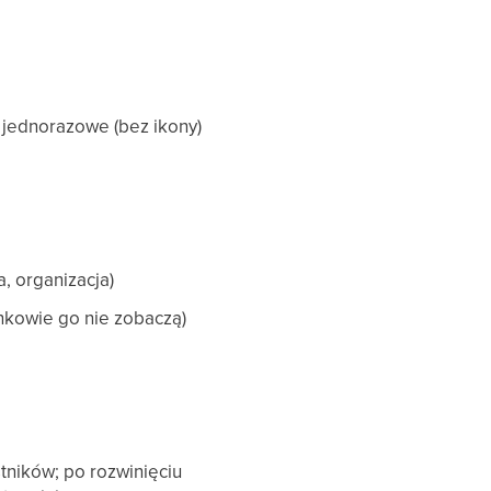
y jednorazowe (bez ikony)
a, organizacja)
nkowie go nie zobaczą)
stników; po rozwinięciu