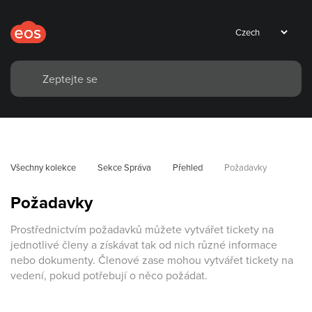
Všechny kolekce
Sekce Správa
Přehled
Požadavky
Požadavky
Prostřednictvím požadavků můžete vytvářet tickety na
jednotlivé členy a získávat tak od nich různé informace
nebo dokumenty. Členové zase mohou vytvářet tickety na
vedení, pokud potřebují o něco požádat.