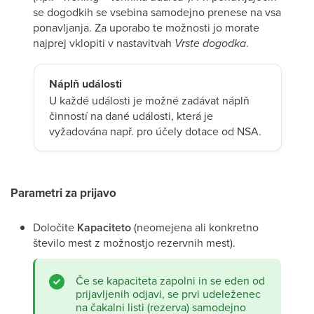
se dogodkih se vsebina samodejno prenese na vsa
ponavljanja. Za uporabo te možnosti jo morate
najprej vklopiti v nastavitvah
Vrste dogodka
.
Náplň události
U každé události je možné zadávat náplň
činností na dané události, která je
vyžadována např. pro účely dotace od NSA.
Parametri za prijavo
Določite
Kapaciteto
(neomejena ali konkretno
število mest z možnostjo rezervnih mest).
Če se kapaciteta zapolni in se eden od
prijavljenih odjavi, se prvi udeleženec
na čakalni listi (rezerva) samodejno