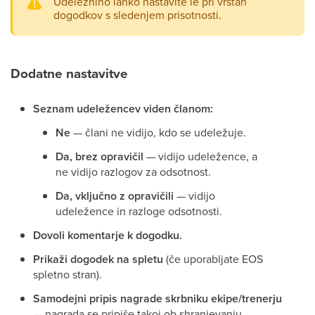
Udeležnino lahko nastavite le pri vrstah
dogodkov s sledenjem prisotnosti.
Dodatne nastavitve
Seznam udeležencev viden članom:
Ne
— člani ne vidijo, kdo se udeležuje.
Da, brez opravičil
— vidijo udeležence, a
ne vidijo razlogov za odsotnost.
Da, vključno z opravičili
— vidijo
udeležence in razloge odsotnosti.
Dovoli komentarje k dogodku.
Prikaži dogodek na spletu
(če uporabljate EOS
spletno stran).
Samodejni pripis nagrade skrbniku ekipe/trenerju
— nagrada se pripiše takoj ob shranjevanju