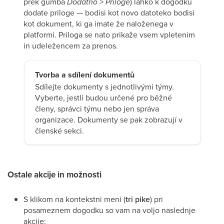
prek gumba
Dodatno > Priloge
) lahko k dogodku
dodate priloge — bodisi kot novo datoteko bodisi
kot dokument, ki ga imate že naloženega v
platformi. Priloga se nato prikaže vsem vpletenim
in udeležencem za prenos.
Tvorba a sdílení dokumentů
Sdílejte dokumenty s jednotlivými týmy.
Vyberte, jestli budou určené pro běžné
členy, správci týmu nebo jen správa
organizace. Dokumenty se pak zobrazují v
členské sekci.
Ostale akcije in možnosti
S klikom na kontekstni meni (
tri pike
) pri
posameznem dogodku so vam na voljo naslednje
akcije: