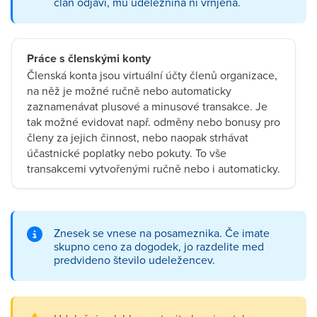
član odjavi, mu udeležnina ni vrnjena.
Práce s členskými konty
Členská konta jsou virtuální účty členů organizace,
na něž je možné ručně nebo automaticky
zaznamenávat plusové a minusové transakce. Je
tak možné evidovat např. odměny nebo bonusy pro
členy za jejich činnost, nebo naopak strhávat
účastnické poplatky nebo pokuty. To vše
transakcemi vytvořenými ručně nebo i automaticky.
Znesek se vnese na posameznika. Če imate
skupno ceno za dogodek, jo razdelite med
predvideno število udeležencev.