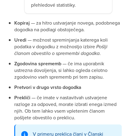
přehledové statistiky.
Kopiraj
— za hitro ustvarjanje novega, podobnega
dogodka na podlagi obstoječega.
Uredi
— možnost spreminjanja katerega koli
podatka v dogodku z možnostjo izbire
Pošlji
članom obvestilo o spremembi dogodka
.
Zgodovina sprememb
— če ima uporabnik
ustrezna dovoljenja, si lahko ogleda celotno
zgodovino vseh sprememb pri tem zapisu.
Pretvori v drugo vrsto dogodka
Prekliči
— če imate v nastavitvah ustvarjene
razloge za odpoved, morate izbrati enega izmed
njih. Ob tem lahko vsem vpletenim članom
pošljete obvestilo o preklicu.
V primeru preklica člani v Članski