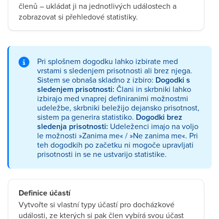
členů – ukládat ji na jednotlivých událostech a
zobrazovat si přehledové statistiky.
Pri splošnem dogodku lahko izbirate med
vrstami s sledenjem prisotnosti ali brez njega.
Sistem se obnaša skladno z izbiro:
Dogodki s
sledenjem prisotnosti:
Člani in skrbniki lahko
izbirajo med vnaprej definiranimi možnostmi
udeležbe, skrbniki beležijo dejansko prisotnost,
sistem pa generira statistiko.
Dogodki brez
sledenja prisotnosti:
Udeleženci imajo na voljo
le možnosti »Zanima me« / »Ne zanima me«. Pri
teh dogodkih po začetku ni mogoče upravljati
prisotnosti in se ne ustvarijo statistike.
Definice účastí
Vytvořte si vlastní typy účastí pro docházkové
události, ze kterých si pak člen vybírá svou účast