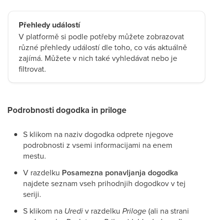
Přehledy událostí
V platformě si podle potřeby můžete zobrazovat
různé přehledy událostí dle toho, co vás aktuálně
zajímá. Můžete v nich také vyhledávat nebo je
filtrovat.
Podrobnosti dogodka in priloge
S klikom na naziv dogodka odprete njegove
podrobnosti z vsemi informacijami na enem
mestu.
V razdelku
Posamezna ponavljanja dogodka
najdete seznam vseh prihodnjih dogodkov v tej
seriji.
S klikom na
Uredi
v razdelku
Priloge
(ali na strani