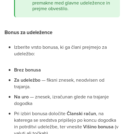
premakne med glavne udeležence in
prejme obvestilo.
Bonus za udeležence
Izberite vrsto bonusa, ki ga člani prejmejo za
udeležbo:
Brez bonusa
Za udeležbo
— fiksni znesek, neodvisen od
trajanja.
Na uro
— znesek, izračunan glede na trajanje
dogodka
Pri izbiri bonusa določite
Članski račun
, na
katerega se sredstva pripišejo po koncu dogodka
in potrditvi udeležbe, ter vnesite
Višino bonusa
(v
valuti ali točkah).