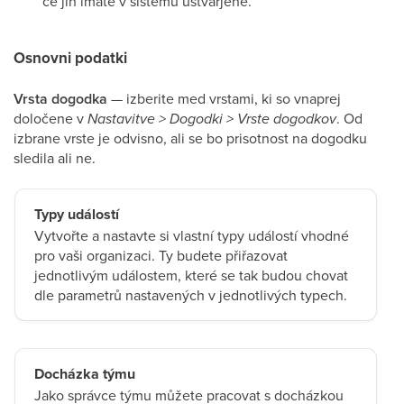
če jih imate v sistemu ustvarjene.
Osnovni podatki
Vrsta dogodka
— izberite med vrstami, ki so vnaprej
določene v
Nastavitve > Dogodki > Vrste dogodkov
. Od
izbrane vrste je odvisno, ali se bo prisotnost na dogodku
sledila ali ne.
Typy událostí
Vytvořte a nastavte si vlastní typy událostí vhodné
pro vaši organizaci. Ty budete přiřazovat
jednotlivým událostem, které se tak budou chovat
dle parametrů nastavených v jednotlivých typech.
Docházka týmu
Jako správce týmu můžete pracovat s docházkou