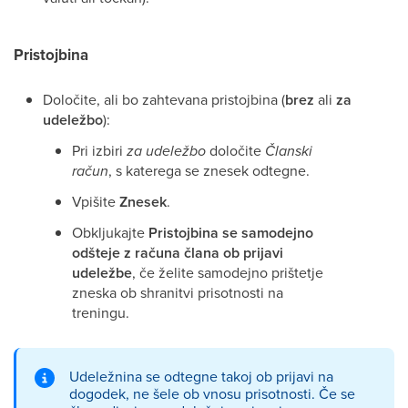
Pristojbina
Določite, ali bo zahtevana pristojbina (
brez
ali
za
udeležbo
):
Pri izbiri
za udeležbo
določite
Članski
račun
, s katerega se znesek odtegne.
Vpišite
Znesek
.
Obkljukajte
Pristojbina se samodejno
odšteje z računa člana ob prijavi
udeležbe
, če želite samodejno prištetje
zneska ob shranitvi prisotnosti na
treningu.
Udeležnina se odtegne takoj ob prijavi na
dogodek, ne šele ob vnosu prisotnosti. Če se