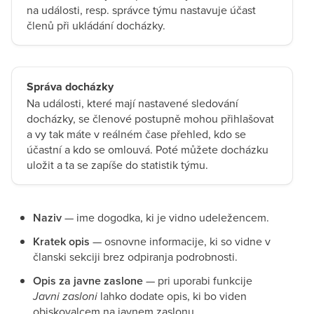
na události, resp. správce týmu nastavuje účast
členů při ukládání docházky.
Správa docházky
Na události, které mají nastavené sledování
docházky, se členové postupně mohou přihlašovat
a vy tak máte v reálném čase přehled, kdo se
účastní a kdo se omlouvá. Poté můžete docházku
uložit a ta se zapíše do statistik týmu.
Naziv
— ime dogodka, ki je vidno udeležencem.
Kratek opis
— osnovne informacije, ki so vidne v
članski sekciji brez odpiranja podrobnosti.
Opis za javne zaslone
— pri uporabi funkcije
Javni zasloni
lahko dodate opis, ki bo viden
obiskovalcem na javnem zaslonu.