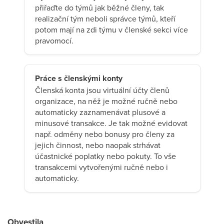
přiřaďte do týmů jak běžné členy, tak
realizační tým neboli správce týmů, kteří
potom mají na zdi týmu v členské sekci více
pravomocí.
Práce s členskými konty
Členská konta jsou virtuální účty členů
organizace, na něž je možné ručně nebo
automaticky zaznamenávat plusové a
minusové transakce. Je tak možné evidovat
např. odměny nebo bonusy pro členy za
jejich činnost, nebo naopak strhávat
účastnické poplatky nebo pokuty. To vše
transakcemi vytvořenými ručně nebo i
automaticky.
Obvestila