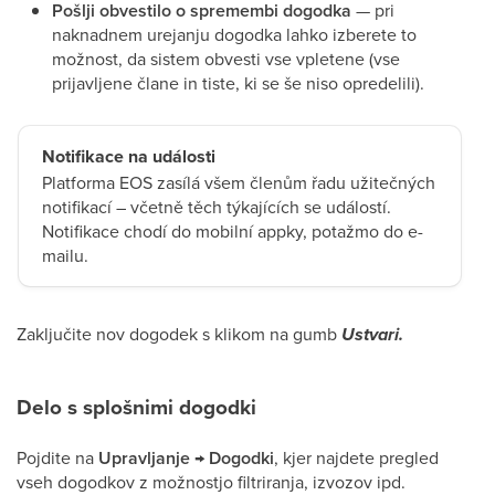
Pošlji obvestilo o spremembi dogodka
— pri
naknadnem urejanju dogodka lahko izberete to
možnost, da sistem obvesti vse vpletene (vse
prijavljene člane in tiste, ki se še niso opredelili).
Notifikace na události
Platforma EOS zasílá všem členům řadu užitečných
notifikací – včetně těch týkajících se událostí.
Notifikace chodí do mobilní appky, potažmo do e-
mailu.
Zaključite nov dogodek s klikom na gumb
Ustvari.
Delo s splošnimi dogodki
Pojdite na
Upravljanje → Dogodki
, kjer najdete pregled
vseh dogodkov z možnostjo filtriranja, izvozov ipd.