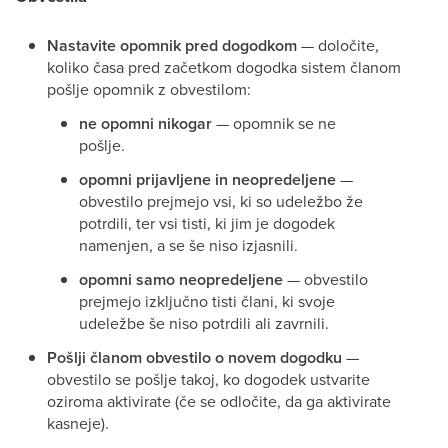
Nastavite opomnik pred dogodkom
— določite,
koliko časa pred začetkom dogodka sistem članom
pošlje opomnik z obvestilom:
ne opomni nikogar
— opomnik se ne
pošlje.
opomni prijavljene in neopredeljene
—
obvestilo prejmejo vsi, ki so udeležbo že
potrdili, ter vsi tisti, ki jim je dogodek
namenjen, a se še niso izjasnili.
opomni samo neopredeljene
— obvestilo
prejmejo izključno tisti člani, ki svoje
udeležbe še niso potrdili ali zavrnili.
Pošlji članom obvestilo o novem dogodku
—
obvestilo se pošlje takoj, ko dogodek ustvarite
oziroma aktivirate (če se odločite, da ga aktivirate
kasneje).