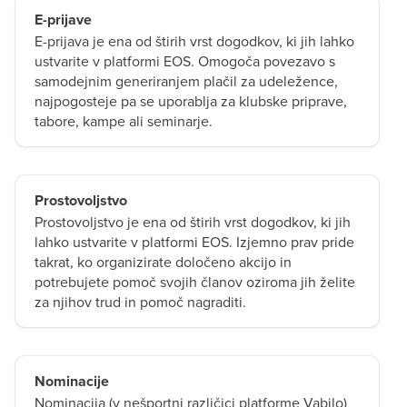
E-prijave
E-prijava je ena od štirih vrst dogodkov, ki jih lahko
ustvarite v platformi EOS. Omogoča povezavo s
samodejnim generiranjem plačil za udeležence,
najpogosteje pa se uporablja za klubske priprave,
tabore, kampe ali seminarje.
Prostovoljstvo
Prostovoljstvo je ena od štirih vrst dogodkov, ki jih
lahko ustvarite v platformi EOS. Izjemno prav pride
takrat, ko organizirate določeno akcijo in
potrebujete pomoč svojih članov oziroma jih želite
za njihov trud in pomoč nagraditi.
Nominacije
Nominacija (v nešportni različici platforme Vabilo)