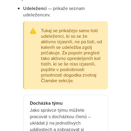
Udeleženci
— prikaže seznam
udeležencev.
Tukaj se prikažejo samo tisti
udeleženci, ki so se že
aktivno izjasnili, ne pa tisti, od
katerih se udeležba zgolj
pričakuje. Za popoln pregled
tako aktivno opredeljenih kot
tistih, ki se še niso izjasnili,
pojdite v podrobnosti
prisotnosti dogodka znotraj
Članske sekcije.
Docházka týmu
Jako správce týmu můžete
pracovat s docházkou členů –
ukládat ji na jednotlivých
událostech a zobrazovat si