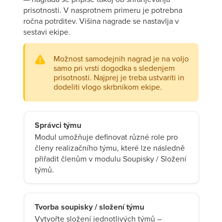
prisotnosti. V nasprotnem primeru je potrebna
ročna potrditev. Višina nagrade se nastavlja v
sestavi ekipe.
Možnost samodejnih nagrad je na voljo
samo pri vrsti dogodka s sledenjem
prisotnosti. Najprej je treba ustvariti in
dodeliti vlogo skrbnikom ekipe.
Správci týmu
Modul umožňuje definovat různé role pro
členy realizačního týmu, které lze následně
přiřadit členům v modulu Soupisky / Složení
týmů.
Tvorba soupisky / složení týmu
Vytvořte složení jednotlivých týmů –