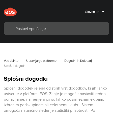
Vse zbirke
Upravljanje platforme
Dogodki in Koledarji
Splošni dogodki
Splošni dogodki
Splošni dogodek je ena od štirih vrst dogodkov, ki jih lahko
ustvarite v platformi EOS. Zanje je mogoče nastaviti redno
ponavljanje, namenjeni pa so lahko posameznim ekipam,
izbranim podskupinam ali celotnemu klubu. Sistem
omogoča natančno sledenje statistiki prisotnosti. Po