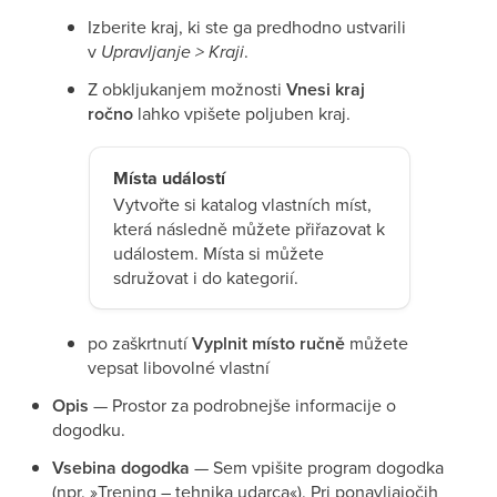
Izberite kraj, ki ste ga predhodno ustvarili
v
Upravljanje > Kraji
.
Z obkljukanjem možnosti
Vnesi kraj
ročno
lahko vpišete poljuben kraj.
Místa událostí
Vytvořte si katalog vlastních míst,
která následně můžete přiřazovat k
událostem. Místa si můžete
sdružovat i do kategorií.
po zaškrtnutí
Vyplnit místo ručně
můžete
vepsat libovolné vlastní
Opis
— Prostor za podrobnejše informacije o
dogodku.
Vsebina dogodka
— Sem vpišite program dogodka
(npr. »Trening – tehnika udarca«). Pri ponavljajočih