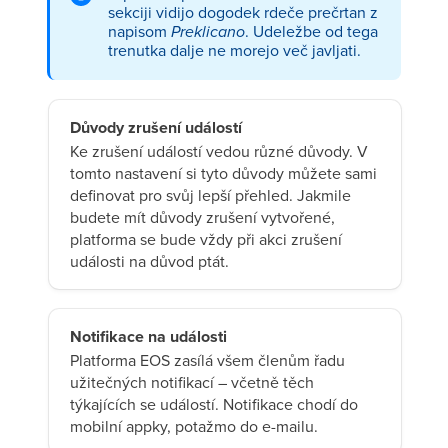
sekciji vidijo dogodek rdeče prečrtan z
napisom
Preklicano
. Udeležbe od tega
trenutka dalje ne morejo več javljati.
Důvody zrušení událostí
Ke zrušení událostí vedou různé důvody. V
tomto nastavení si tyto důvody můžete sami
definovat pro svůj lepší přehled. Jakmile
budete mít důvody zrušení vytvořené,
platforma se bude vždy při akci zrušení
události na důvod ptát.
Notifikace na události
Platforma EOS zasílá všem členům řadu
užitečných notifikací – včetně těch
týkajících se událostí. Notifikace chodí do
mobilní appky, potažmo do e-mailu.