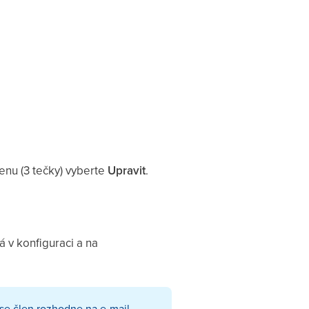
nu (3 tečky) vyberte
Upravit
.
á v konfiguraci a na
ž se člen rozhodne na e-mail