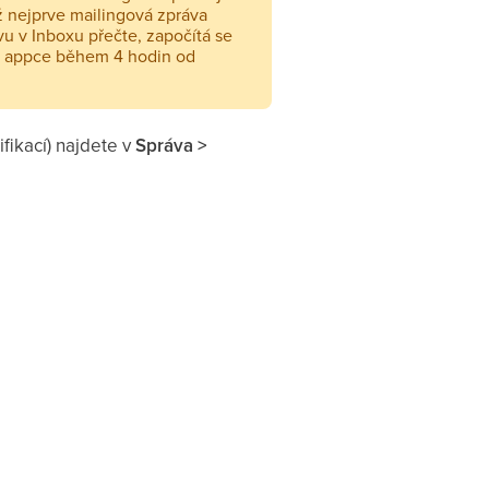
ž nejprve mailingová zpráva
ávu v Inboxu přečte, započítá se
 v appce během 4 hodin od
fikací) najdete v
Správa >