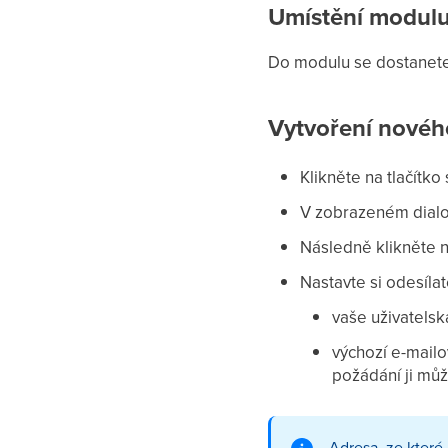
Umístění modul
Do modulu se dostanete
Vytvoření novéh
Klikněte na tlačítko
V zobrazeném dial
Následně klikněte 
Nastavte si odesíla
vaše uživatelsk
výchozí e-mailo
požádání ji mů
Adresa, ze které 