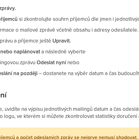
zprávy.
příjemců
si zkontrolujte souhrn příjemců dle jmen i jednotliv
formace o mailové zprávě včetně obsahu i adresy odesílatele.
zprávu a příjemce ještě
Upravit.
 nebo naplánovat
a následně vyberte
lingovou zprávu
Odeslat nyní
nebo
slání na později
– dostanete na výběr datum a čas budoucí
ní
e, uvidíte na výpisu jednotlivých mailingů datum a čas odes
 logu, ve kterém si můžete zkontrolovat statistiky doručení 
říjemců a počet odeslaných zpráv se nejprve nemusí shodovat.