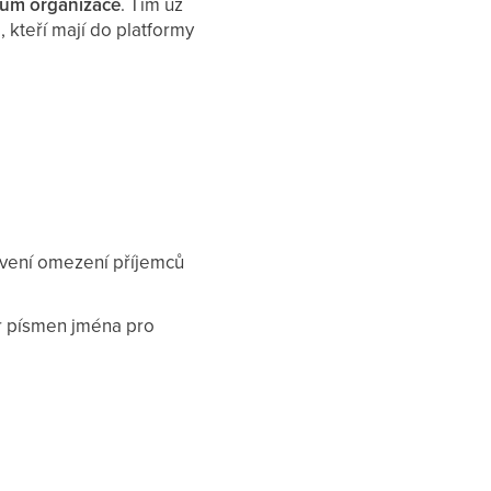
nům organizace
. Tím už
 kteří mají do platformy
tavení omezení příjemců
ár písmen jména pro