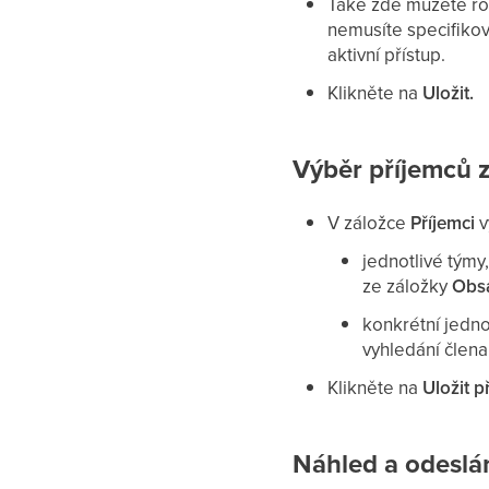
Také zde můžete ro
nemusíte specifikov
aktivní přístup.
Klikněte na
Uložit.
Výběr příjemců 
V záložce
Příjemci
v
jednotlivé týmy
ze záložky
Obs
konkrétní jedno
vyhledání člena
Klikněte na
Uložit p
Náhled a odeslá