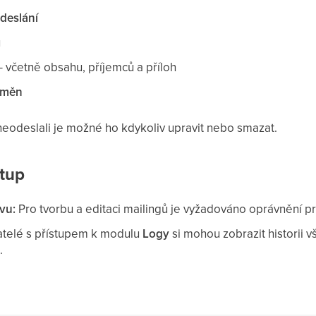
odeslání
u
– včetně obsahu, příjemců a příloh
 změn
 neodeslali je možné ho kdykoliv upravit nebo smazat.
stup
vu:
Pro tvorbu a editaci mailingů je vyžadováno oprávnění 
telé s přístupem k modulu
Logy
si mohou zobrazit historii
.