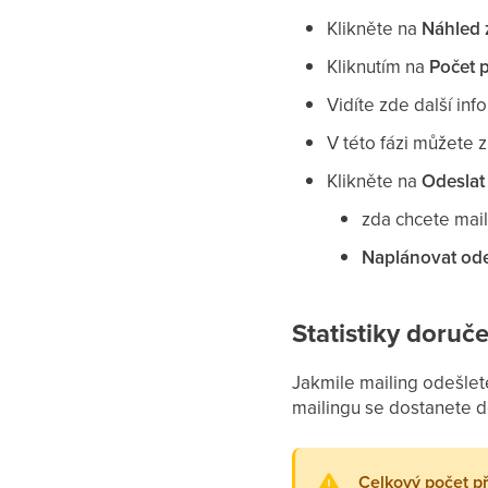
Klikněte na
Náhled 
Kliknutím na
Počet 
Vidíte zde další in
V této fázi můžete 
Klikněte na
Odeslat
zda chcete mai
Naplánovat ode
Statistiky doruče
Jakmile mailing odešlet
mailingu se dostanete do
Celkový počet p