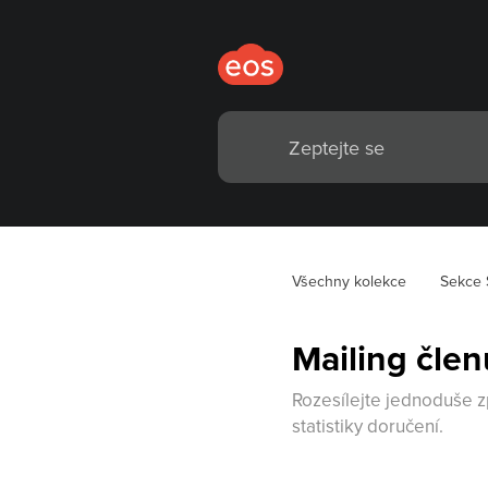
Všechny kolekce
Sekce 
Mailing čle
Rozesílejte jednoduše z
statistiky doručení.