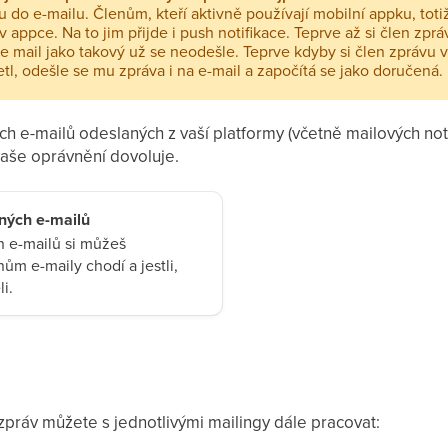
 do e-mailu. Členům, kteří aktivně používají mobilní appku, toti
v appce. Na to jim přijde i push notifikace. Teprve až si člen zpr
le mail jako takový už se neodešle. Teprve kdyby si člen zprávu
tl, odešle se mu zpráva i na e-mail a započítá se jako doručená.
h e-mailů odeslaných z vaší platformy (včetně mailových noti
vaše oprávnění dovoluje.
aných e-mailů
 e-mailů si můžeš
enům e-maily chodí a jestli,
li.
zpráv můžete s jednotlivými mailingy dále pracovat: