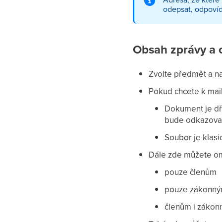
odepsat, odpovíd
Obsah zprávy a 
Zvolte předmět a n
Pokud chcete k mai
Dokument je dří
bude odkazova
Soubor je klasi
Dále zde můžete om
pouze členům
pouze zákonný
členům i záko