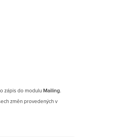
pro zápis do modulu
Mailing
.
 všech změn provedených v