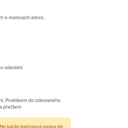
ých e-mailových adres.
ho odeslání.
lání. Proklikem do odeslaného
a přečtení.
Ne každá mailingová zpráva jde