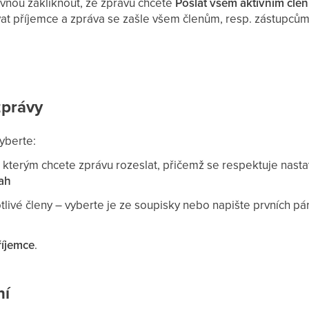
vnou zakliknout, že zprávu chcete
Poslat všem aktivním čle
at příjemce a zpráva se zašle všem členům, resp. zástupcům,
zprávy
yberte:
, kterým chcete zprávu rozeslat, přičemž se respektuje nas
ah
tlivé členy – vyberte je ze soupisky nebo napište prvních p
říjemce
.
ní