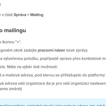
u
 v části
Správa > Mailing
.
o mailingu
 s ikonou “
+
“.
ogovém okně zadejte
pracovní název
nové zprávy.
na vytvořenou položku, popřípadě vpravo přes kontextové me
tele. Máte na výběr dvě možnosti:
á e-mailová adresa, pod kterou se přihlašujete do platformy
vá adresa vaší organizace (ta je pro vaší organizaci nastaven
žeme změnit)
mailing pošlete, následně slouží i jako reply-to adresa, tzn. kdy