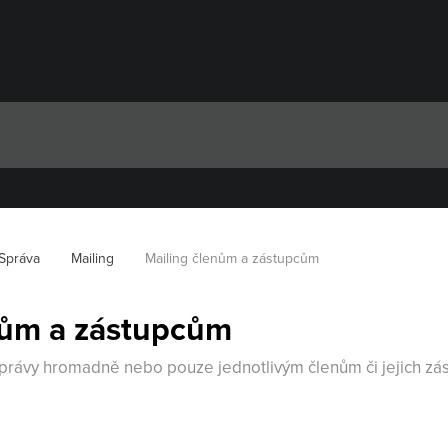
Správa
Mailing
Mailing členům a zástupcům
nům a zástupcům
právy hromadně nebo pouze jednotlivým členům či jejich zás