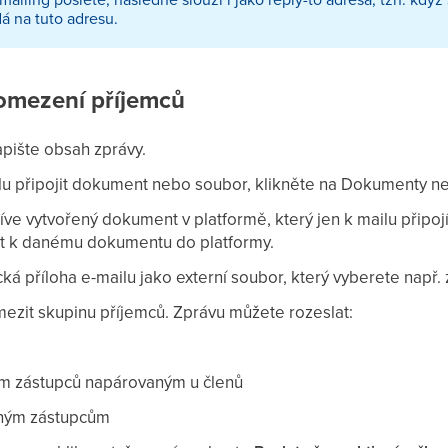
á na tuto adresu.
omezení příjemců
apište obsah zprávy.
lu připojit dokument nebo soubor, klikněte na Dokumenty n
ve vytvořený dokument v platformě, který jen k mailu připojít
t k danému dokumentu do platformy.
cká příloha e-mailu jako externí soubor, který vyberete např. 
ezit skupinu příjemců. Zprávu můžete rozeslat:
m zástupců napárovaným u členů
nným zástupcům