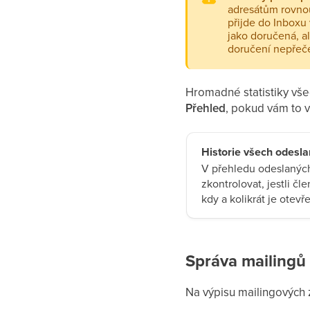
adresátům rovnou
přijde do Inboxu 
jako doručená, a
doručení nepřeče
Hromadné statistiky všec
Přehled
, pokud vám to 
Historie všech odesl
V přehledu odeslaných
zkontrolovat, jestli čl
kdy a kolikrát je otevře
Správa mailingů
Na výpisu mailingových 