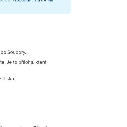
ebo Soubory.
e. Je to příloha, která
z disku.