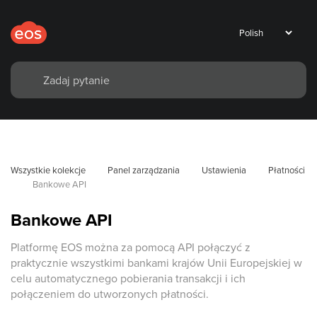
Wszystkie kolekcje
Panel zarządzania
Ustawienia
Płatności
Bankowe API
Bankowe API
Platformę EOS można za pomocą API połączyć z
praktycznie wszystkimi bankami krajów Unii Europejskiej w
celu automatycznego pobierania transakcji i ich
połączeniem do utworzonych płatności.