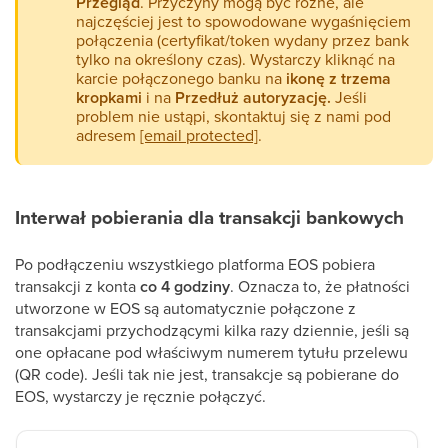
Przegląd
. Przyczyny mogą być różne, ale
najczęściej jest to spowodowane wygaśnięciem
połączenia (certyfikat/token wydany przez bank
tylko na określony czas). Wystarczy kliknąć na
karcie połączonego banku na
ikonę z trzema
kropkami
i na
Przedłuż autoryzację.
Jeśli
problem nie ustąpi, skontaktuj się z nami pod
adresem
[email protected]
.
Interwał pobierania dla transakcji bankowych
Po podłączeniu wszystkiego platforma EOS pobiera
transakcji z konta
co 4 godziny
. Oznacza to, że płatności
utworzone w EOS są automatycznie połączone z
transakcjami przychodzącymi kilka razy dziennie, jeśli są
one opłacane pod właściwym numerem tytułu przelewu
(QR code). Jeśli tak nie jest, transakcje są pobierane do
EOS, wystarczy je ręcznie połączyć.