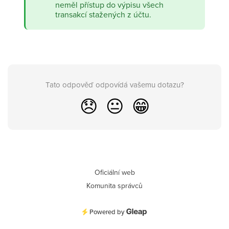
neměl přístup do výpisu všech
transakcí stažených z účtu.
Tato odpověď odpovídá vašemu dotazu?
😞
😐
😁
Oficiální web
Komunita správců
Powered by