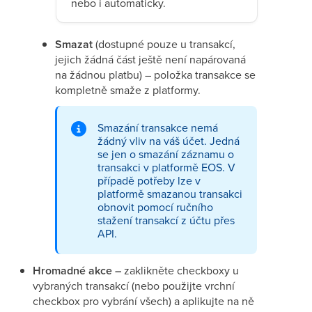
nebo i automaticky.
Smazat
(dostupné pouze u transakcí,
jejich žádná část ještě není napárovaná
na žádnou platbu) – položka transakce se
kompletně smaže z platformy.
Smazání transakce nemá
žádný vliv na váš účet. Jedná
se jen o smazání záznamu o
transakci v platformě EOS. V
případě potřeby lze v
platformě smazanou transakci
obnovit pomocí ručního
stažení transakcí z účtu přes
API.
Hromadné akce –
zaklikněte checkboxy u
vybraných transakcí (nebo použijte vrchní
checkbox pro vybrání všech) a aplikujte na ně