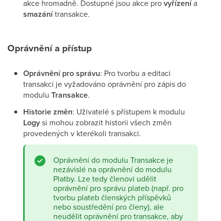
akce hromadně. Dostupné jsou akce pro
vyřízení
a
smazání
transakce.
Oprávnění a přístup
Oprávnění pro správu
: Pro tvorbu a editaci
transakcí je vyžadováno oprávnění pro zápis do
modulu
Transakce
.
Historie změn
: Uživatelé s přístupem k modulu
Logy
si mohou zobrazit historii všech změn
provedených v kterékoli transakci.
Oprávnění do modulu Transakce je
nezávislé na oprávnění do modulu
Platby. Lze tedy členovi udělit
oprávnění pro správu plateb (např. pro
tvorbu plateb členských příspěvků
nebo soustředění pro členy), ale
neudělit oprávnění pro transakce, aby