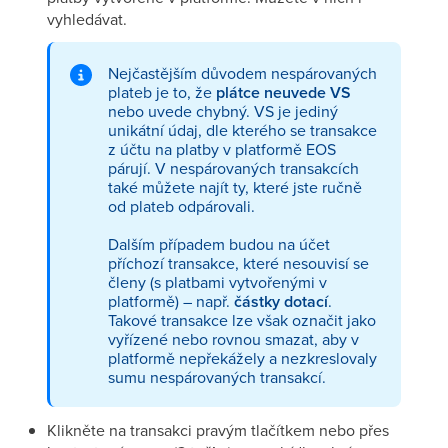
vyhledávat.
Nejčastějším důvodem nespárovaných
plateb je to, že
plátce neuvede VS
nebo uvede chybný. VS je jediný
unikátní údaj, dle kterého se transakce
z účtu na platby v platformě EOS
párují. V nespárovaných transakcích
také můžete najít ty, které jste ručně
od plateb odpárovali.
Dalším případem budou na účet
příchozí transakce, které nesouvisí se
členy (s platbami vytvořenými v
platformě) – např.
částky dotací
.
Takové transakce lze však označit jako
vyřízené nebo rovnou smazat, aby v
platformě nepřekážely a nezkreslovaly
sumu nespárovaných transakcí.
Klikněte na transakci pravým tlačítkem nebo přes