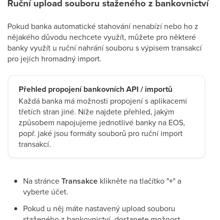
Ruční upload souboru staženého z bankovnictví
Pokud banka automatické stahování nenabízí nebo ho z
nějakého důvodu nechcete využít, můžete pro některé
banky využít u ruční nahrání souboru s výpisem transakcí
pro jejich hromadný import.
Přehled propojení bankovních API / importů
Každá banka má možnosti propojení s aplikacemi
třetích stran jiné. Níže najdete přehled, jakým
způsobem napojujeme jednotlivé banky na EOS,
popř. jaké jsou formáty souborů pro ruční import
transakcí.
Na stránce
Transakce
klikněte na tlačítko "
+
" a
vyberte účet.
Pokud u něj máte nastavený upload souboru
staženého z bankovnictví, dostanete možnost