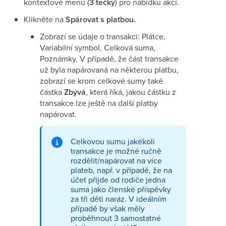
kontextové menu (
3 tečky
) pro nabídku akcí.
Klikněte na
Spárovat s platbou.
Zobrazí se údaje o transakci: Plátce,
Variabilní symbol, Celková suma,
Poznámky. V případě, že část transakce
už byla napárovaná na některou platbu,
zobrazí se krom celkové sumy také
částka
Zbývá
, která říká, jakou částku z
transakce lze ještě na další platby
napárovat.
Celkovou sumu jakékoli
transakce je možné ručně
rozdělit/napárovat na více
plateb, např. v případě, že na
účet přijde od rodiče jedna
suma jako členské příspěvky
za tři děti naráz. V ideálním
případě by však měly
proběhnout 3 samostatné