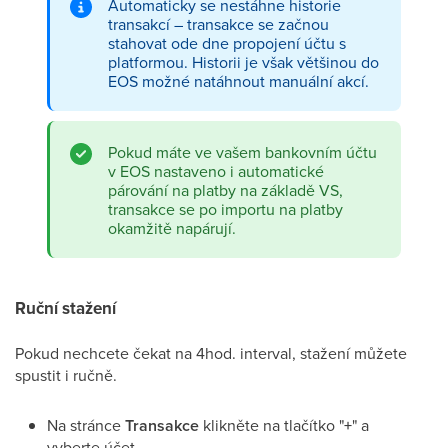
Automaticky se nestáhne historie
transakcí – transakce se začnou
stahovat ode dne propojení účtu s
platformou. Historii je však většinou do
EOS možné natáhnout manuální akcí.
Pokud máte ve vašem bankovním účtu
v EOS nastaveno i automatické
párování na platby na základě VS,
transakce se po importu na platby
okamžitě napárují.
Ruční stažení
Pokud nechcete čekat na 4hod. interval, stažení můžete
spustit i ručně.
Na stránce
Transakce
klikněte na tlačítko "
+
" a
vyberte účet.