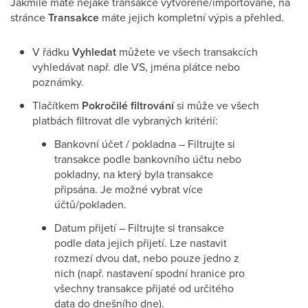
Jakmile máte nějaké transakce vytvořené/importované, na
stránce
Transakce
máte jejich kompletní výpis a přehled.
V řádku
Vyhledat
můžete ve všech transakcích
vyhledávat např. dle VS, jména plátce nebo
poznámky.
Tlačítkem
Pokročilé filtrování
si může ve všech
platbách filtrovat dle vybraných kritérií:
Bankovní účet / pokladna – Filtrujte si
transakce podle bankovního účtu nebo
pokladny, na který byla transakce
připsána. Je možné vybrat více
účtů/pokladen.
Datum přijetí – Filtrujte si transakce
podle data jejich přijetí. Lze nastavit
rozmezí dvou dat, nebo pouze jedno z
nich (např. nastavení spodní hranice pro
všechny transakce přijaté od určitého
data do dnešního dne).