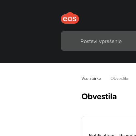
Vse zbirke
Obvestila
Obvestila
Notifications - Paym