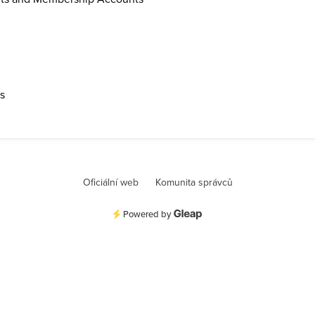
ps
Oficiální web
Komunita správců
Powered by