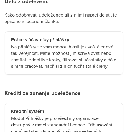
Delo z udeleženci
Kako odobravati udeležence ali z njimi naprej delati, je
opisano v ločenem članku.
Práce s účastníky přihlášky
Na přihlášky se vám mohou hlásit jak vaši členové,
tak veřejnost. Máte možnost jim schvalovat nebo
zamítat jednotlivé kroky, filtrovat si účastníky a dále
s nimi pracovat, např. si z nich tvořit stálé členy.
Krediti za zunanje udeležence
Kreditní systém
Modul Přihlášky je pro všechny organizace
dostupný v rámci standardní licence. Přihlašování
členů je také zdarma. Přihlašování externích