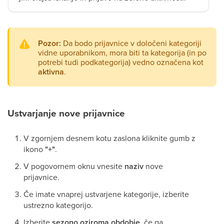
Pozor:
Da bodo prijavnice v določeni kategoriji
vidne uporabnikom, mora biti ta kategorija (in po
potrebi tudi podkategorija) vedno označena kot
aktivna
.
Ustvarjanje nove prijavnice
V zgornjem desnem kotu zaslona kliknite gumb z
ikono
"+"
.
V pogovornem oknu vnesite
naziv
nove
prijavnice.
Če imate vnaprej ustvarjene kategorije, izberite
ustrezno kategorijo.
Izberite
sezono oziroma obdobje
, če ga