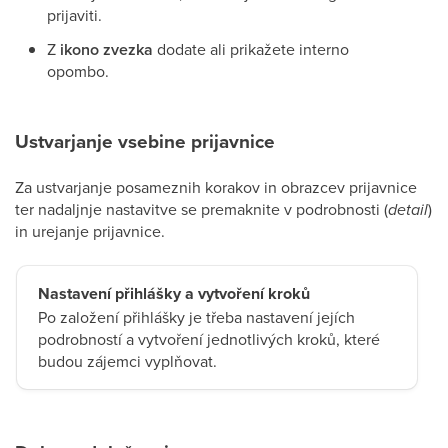
prijaviti.
Z
ikono zvezka
dodate ali prikažete interno
opombo.
Ustvarjanje vsebine prijavnice
Za ustvarjanje posameznih korakov in obrazcev prijavnice
ter nadaljnje nastavitve se premaknite v podrobnosti (
detail
)
in urejanje prijavnice.
Nastavení přihlášky a vytvoření kroků
Po založení přihlášky je třeba nastavení jejích
podrobností a vytvoření jednotlivých kroků, které
budou zájemci vyplňovat.