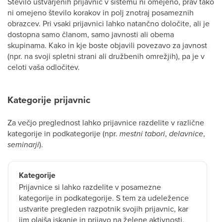
Število ustvarjenih prijavnic v sistemu ni omejeno, prav tako
ni omejeno število korakov in polj znotraj posameznih
obrazcev. Pri vsaki prijavnici lahko natančno določite, ali je
dostopna samo članom, samo javnosti ali obema
skupinama. Kako in kje boste objavili povezavo za javnost
(npr. na svoji spletni strani ali družbenih omrežjih), pa je v
celoti vaša odločitev.
Kategorije prijavnic
Za večjo preglednost lahko prijavnice razdelite v različne
kategorije in podkategorije (npr.
mestni tabori
,
delavnice
,
seminarji
).
Kategorije
Prijavnice si lahko razdelite v posamezne
kategorije in podkategorije. S tem za udeležence
ustvarite pregleden razpotnik svojih prijavnic, kar
jim olajša iskanje in prijavo na želene aktivnosti.