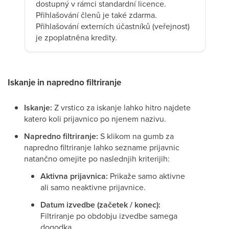
dostupný v rámci standardní licence.
Přihlašování členů je také zdarma.
Přihlašování externích účastníků (veřejnost)
je zpoplatněna kredity.
Iskanje in napredno filtriranje
Iskanje:
Z vrstico za iskanje lahko hitro najdete
katero koli prijavnico po njenem nazivu.
Napredno filtriranje:
S klikom na gumb za
napredno filtriranje lahko sezname prijavnic
natančno omejite po naslednjih kriterijih:
Aktivna prijavnica:
Prikaže samo aktivne
ali samo neaktivne prijavnice.
Datum izvedbe (začetek / konec):
Filtriranje po obdobju izvedbe samega
dogodka.