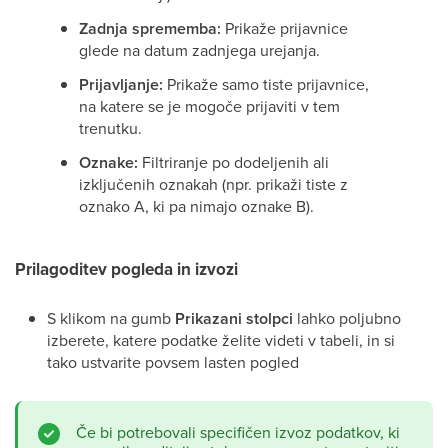
Zadnja sprememba:
Prikaže prijavnice
glede na datum zadnjega urejanja.
Prijavljanje:
Prikaže samo tiste prijavnice,
na katere se je mogoče prijaviti v tem
trenutku.
Oznake:
Filtriranje po dodeljenih ali
izključenih oznakah (npr. prikaži tiste z
oznako A, ki pa nimajo oznake B).
Prilagoditev pogleda in izvozi
S klikom na gumb
Prikazani stolpci
lahko poljubno
izberete, katere podatke želite videti v tabeli, in si
tako ustvarite povsem lasten pogled
Če bi potrebovali specifičen izvoz podatkov, ki