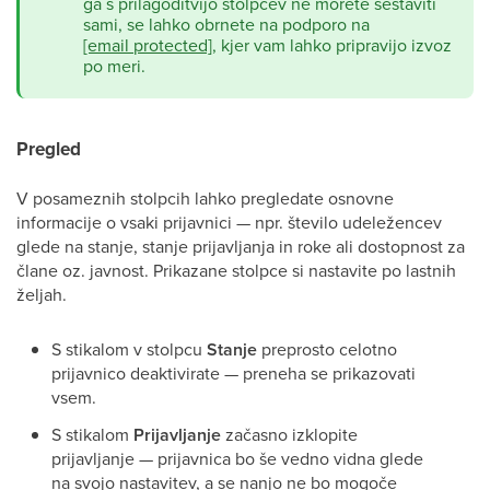
ga s prilagoditvijo stolpcev ne morete sestaviti
sami, se lahko obrnete na podporo na
[email protected]
, kjer vam lahko pripravijo izvoz
po meri.
Pregled
V posameznih stolpcih lahko pregledate osnovne
informacije o vsaki prijavnici — npr. število udeležencev
glede na stanje, stanje prijavljanja in roke ali dostopnost za
člane oz. javnost. Prikazane stolpce si nastavite po lastnih
željah.
S stikalom v stolpcu
Stanje
preprosto celotno
prijavnico deaktivirate — preneha se prikazovati
vsem.
S stikalom
Prijavljanje
začasno izklopite
prijavljanje — prijavnica bo še vedno vidna glede
na svojo nastavitev, a se nanjo ne bo mogoče