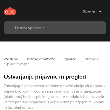
Vse zbirke
Upravljanje platforme
Prijavnice
Ustvarjanje 
prijavnic in pregled
Ustvarjanje prijavnic in pregled
Zahvaljujoč prijavnicam se lahko na vašo akcijo ali dogodek
prijavi kdorkoli — bodisi registriran član vaše organizacije
(platforme) bodisi splošna javnost. V modulu lahko ustvarite
večstopenjske prijavnice s popolnoma prilagojenimi koraki
in lastnimi obrazci.