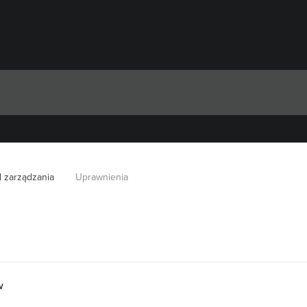
l zarządzania
Uprawnienia
w