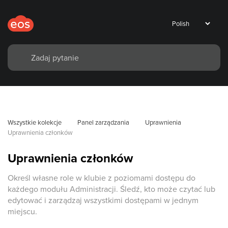
Wszystkie kolekcje
Panel zarządzania
Uprawnienia
Uprawnienia członków
Uprawnienia członków
Określ własne role w klubie z poziomami dostępu do
każdego modułu Administracji. Śledź, kto może czytać lub
edytować i zarządzaj wszystkimi dostępami w jednym
miejscu.