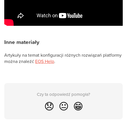
Inne materiały
Artykuły na temat konfiguracji różnych rozwiązań platformy
można znaleźć
EOS Help
.
Czy ta odpowiedź pomogła?
😞
😐
😁