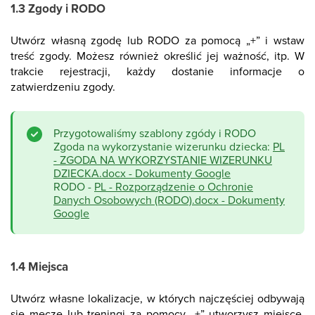
1.3 Zgody i RODO
Utwórz własną zgodę lub RODO za pomocą „+” i wstaw
treść zgody. Możesz również określić jej ważność, itp. W
trakcie rejestracji, każdy dostanie informacje o
zatwierdzeniu zgody.
Przygotowaliśmy szablony zgódy i RODO
Zgoda na wykorzystanie wizerunku dziecka:
PL
- ZGODA NA WYKORZYSTANIE WIZERUNKU
DZIECKA.docx - Dokumenty Google
RODO -
PL - Rozporządzenie o Ochronie
Danych Osobowych (RODO).docx - Dokumenty
Google
1.4 Miejsca
Utwórz własne lokalizacje, w których najczęściej odbywają
się mecze lub treningi za pomocy „+” utworzysz miejsce,