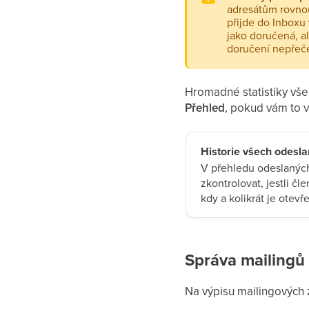
adresátům rovnou
přijde do Inboxu 
jako doručená, a
doručení nepřeče
Hromadné statistiky všec
Přehled
, pokud vám to 
Historie všech odesl
V přehledu odeslaných
zkontrolovat, jestli čl
kdy a kolikrát je otevře
Správa mailingů
Na výpisu mailingových 