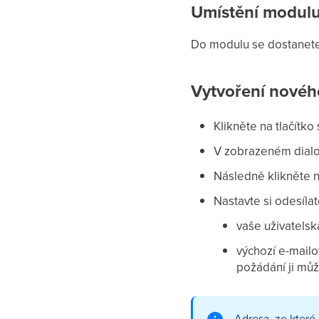
Umístění modul
Do modulu se dostanete
Vytvoření novéh
Klikněte na tlačítko
V zobrazeném dial
Následně klikněte 
Nastavte si odesíla
vaše uživatelsk
výchozí e-mailo
požádání ji mů
Adresa, ze které 