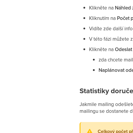
Klikněte na
Náhled 
Kliknutím na
Počet 
Vidíte zde další in
V této fázi můžete 
Klikněte na
Odeslat
zda chcete mai
Naplánovat ode
Statistiky doruče
Jakmile mailing odešlet
mailingu se dostanete do
Celkový počet p