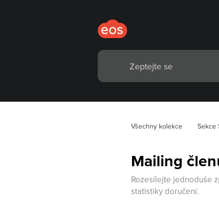
Všechny kolekce
Sekce 
Mailing čle
Rozesílejte jednoduše z
statistiky doručení.