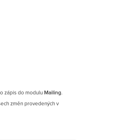
pro zápis do modulu
Mailing
.
 všech změn provedených v