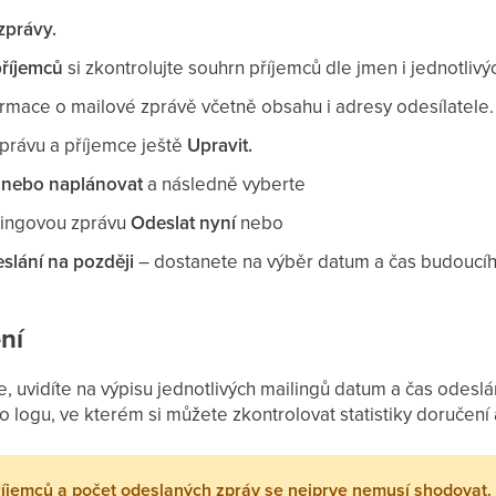
zprávy.
příjemců
si zkontrolujte souhrn příjemců dle jmen i jednotliv
formace o mailové zprávě včetně obsahu i adresy odesílatele.
zprávu a příjemce ještě
Upravit.
 nebo naplánovat
a následně vyberte
lingovou zprávu
Odeslat nyní
nebo
slání na později
– dostanete na výběr datum a čas budoucí
ní
e, uvidíte na výpisu jednotlivých mailingů datum a čas odes
 logu, ve kterém si můžete zkontrolovat statistiky doručení 
říjemců a počet odeslaných zpráv se nejprve nemusí shodovat.