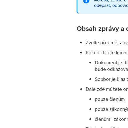
odepsat, odpovíd
Obsah zprávy a 
Zvolte předmět a n
Pokud chcete k mai
Dokument je dří
bude odkazova
Soubor je klasi
Dále zde můžete om
pouze členům
pouze zákonný
členům i záko