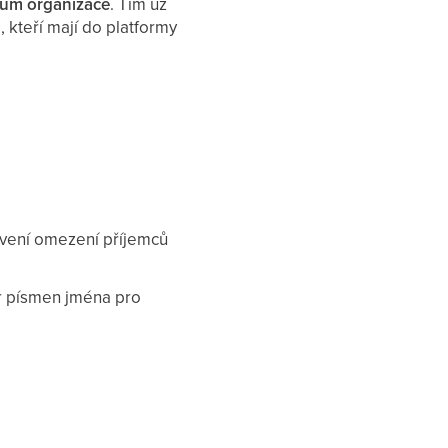
nům organizace
. Tím už
 kteří mají do platformy
tavení omezení příjemců
ár písmen jména pro