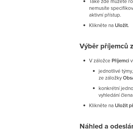
Také zde můžete ro
nemusíte specifikov
aktivní přístup.
Klikněte na
Uložit.
Výběr příjemců 
V záložce
Příjemci
v
jednotlivé týmy
ze záložky
Obs
konkrétní jedno
vyhledání člena
Klikněte na
Uložit p
Náhled a odeslá