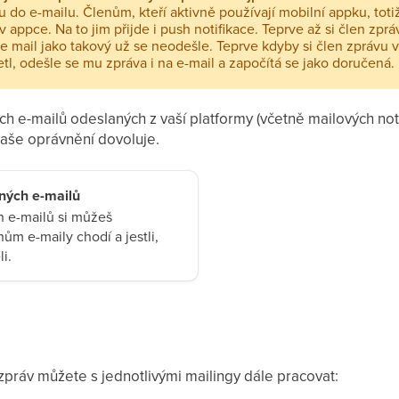
 do e-mailu. Členům, kteří aktivně používají mobilní appku, toti
v appce. Na to jim přijde i push notifikace. Teprve až si člen zpr
le mail jako takový už se neodešle. Teprve kdyby si člen zprávu
tl, odešle se mu zpráva i na e-mail a započítá se jako doručená.
h e-mailů odeslaných z vaší platformy (včetně mailových noti
vaše oprávnění dovoluje.
aných e-mailů
 e-mailů si můžeš
enům e-maily chodí a jestli,
li.
zpráv můžete s jednotlivými mailingy dále pracovat: