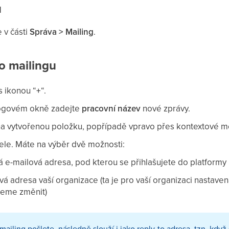
u
 v části
Správa > Mailing
.
o mailingu
 s ikonou “
+
“.
ogovém okně zadejte
pracovní název
nové zprávy.
na vytvořenou položku, popřípadě vpravo přes kontextové me
tele. Máte na výběr dvě možnosti:
á e-mailová adresa, pod kterou se přihlašujete do platformy
vá adresa vaší organizace (ta je pro vaší organizaci nastaven
žeme změnit)
mailing pošlete, následně slouží i jako reply-to adresa, tzn. kdy