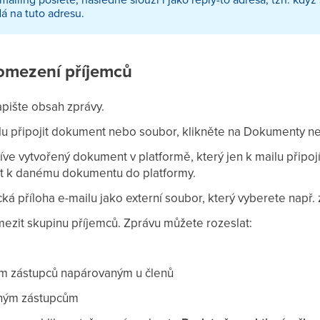
á na tuto adresu.
omezení příjemců
apište obsah zprávy.
lu připojit dokument nebo soubor, klikněte na Dokumenty n
ve vytvořený dokument v platformě, který jen k mailu připojít
t k danému dokumentu do platformy.
cká příloha e-mailu jako externí soubor, který vyberete např. 
ezit skupinu příjemců. Zprávu můžete rozeslat:
m zástupců napárovaným u členů
nným zástupcům