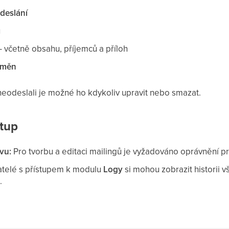
odeslání
u
– včetně obsahu, příjemců a příloh
 změn
 neodeslali je možné ho kdykoliv upravit nebo smazat.
stup
vu:
Pro tvorbu a editaci mailingů je vyžadováno oprávnění 
telé s přístupem k modulu
Logy
si mohou zobrazit historii
.