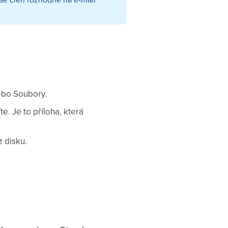
ebo Soubory.
e. Je to příloha, která
z disku.