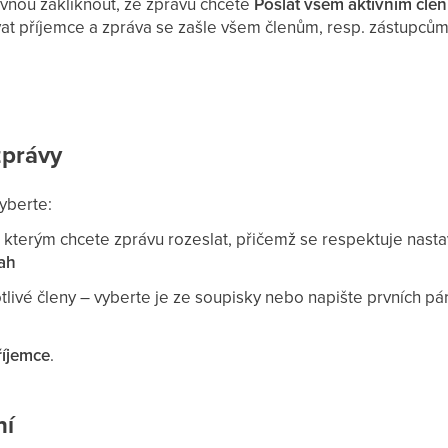
vnou zakliknout, že zprávu chcete
Poslat všem aktivním čle
at příjemce a zpráva se zašle všem členům, resp. zástupcům,
zprávy
yberte:
, kterým chcete zprávu rozeslat, přičemž se respektuje nas
ah
tlivé členy – vyberte je ze soupisky nebo napište prvních p
říjemce
.
ní