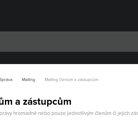
Správa
Mailing
Mailing členům a zástupcům
nům a zástupcům
právy hromadně nebo pouze jednotlivým členům či jejich zás