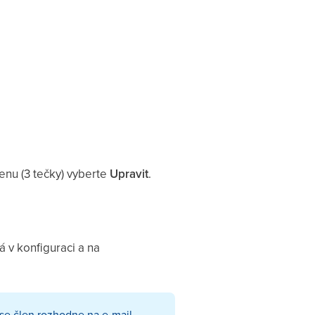
nu (3 tečky) vyberte
Upravit
.
á v konfiguraci a na
ž se člen rozhodne na e-mail