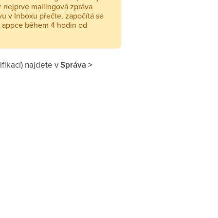
ž nejprve mailingová zpráva
ávu v Inboxu přečte, započítá se
 v appce během 4 hodin od
fikací) najdete v
Správa >