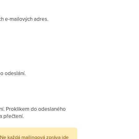
ých e-mailových adres.
ho odeslání.
lání. Proklikem do odeslaného
a přečtení.
Ne každá mailingová zpráva jde