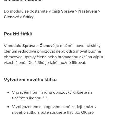
Do modulu se dostanete v části
Správa > Nastavení >
Členové > Štítky
.
Použití štítků
V modulu
Správa
>
Členové
je možné libovolné štítky
členům jednotlivě přiřazovat nebo odstraňovat buď na
obrazovce úpravy člena nebo hromadnou akcí na výpisu
všech členů. Dle štítků je také možné filtrovat.
Vytvoření nového štítku
V pravém horním rohu obrazovky klikněte na
tlačítko s ikonou “
+
“.
V zobrazeném dialogovém okně zadejte název
nového štítku a poté stiskněte tlačítko
OK
pro