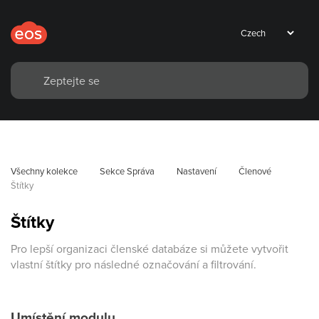
Všechny kolekce
Sekce Správa
Nastavení
Členové
Štítky
Štítky
Pro lepší organizaci členské databáze si můžete vytvořit
vlastní štítky pro následné označování a filtrování.
Umístění modulu