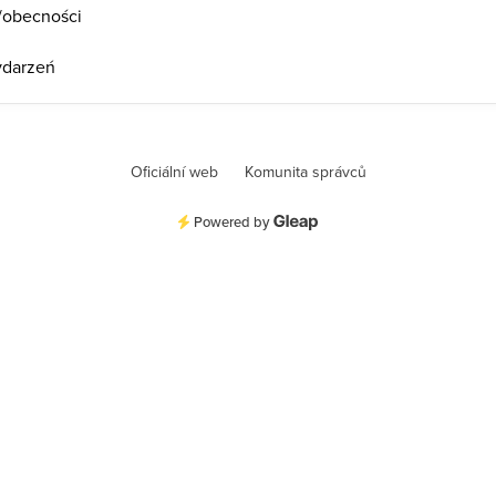
a/obecności
ydarzeń
Oficiální web
Komunita správců
Powered by