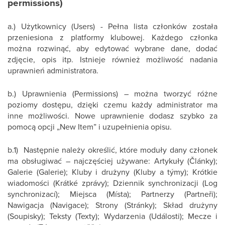
permissions)
a.) Użytkownicy (Users) - Pełna lista członków została
przeniesiona z platformy klubowej. Każdego członka
można rozwinąć, aby edytować wybrane dane, dodać
zdjęcie, opis itp. Istnieje również możliwość nadania
uprawnień administratora.
b.) Uprawnienia (Permissions) – można tworzyć różne
poziomy dostępu, dzięki czemu każdy administrator ma
inne możliwości. Nowe uprawnienie dodasz szybko za
pomocą opcji „New Item” i uzupełnienia opisu.
b.1) Następnie należy określić, które moduły dany członek
ma obsługiwać – najczęściej używane: Artykuły (Články);
Galerie (Galerie); Kluby i drużyny (Kluby a týmy); Krótkie
wiadomości (Krátké zprávy); Dziennik synchronizacji (Log
synchronizací); Miejsca (Místa); Partnerzy (Partneři);
Nawigacja (Navigace); Strony (Stránky); Skład drużyny
(Soupisky); Teksty (Texty); Wydarzenia (Události); Mecze i