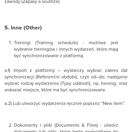
zawody (Zápasy a soutěže)
5. Inne (Other)
Treningi (Training schedule) - możliwe jest
wybranie treningów i innych wydarzeń, które mają
być synchronizowane z platformą.
a.1) Import z platformy – wystarczy wybrać zakres dat
synchronizacji (Referenční období), czyli od–do; następnie
wybrać rodzaj wydarzenia (Typy události), np. trening; oraz
wskazać miejsce, które ma być synchronizowane.
a.2) Lub utworzyć wydarzenia ręcznie poprzez “New item”.
Dokumenty i pliki (Documents & Files) - utwórz
dokumenty lub pliki, które będą wyświetlane do