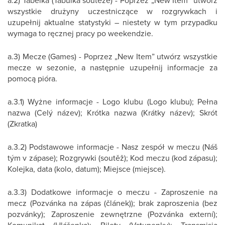
a.2) Tabelka (Tabulka soutěže) - Poprzez „New Item” utwórz
wszystkie drużyny uczestniczące w rozgrywkach i
uzupełnij aktualne statystyki – niestety w tym przypadku
wymaga to ręcznej pracy po weekendzie.
a.3) Mecze (Games) - Poprzez „New Item” utwórz wszystkie
mecze w sezonie, a następnie uzupełnij informacje za
pomocą pióra.
a.3.1) Wyżne informacje - Logo klubu (Logo klubu); Pełna
nazwa (Celý název); Krótka nazwa (Krátky název); Skrót
(Zkratka)
a.3.2) Podstawowe informacje - Nasz zespół w meczu (Náš
tým v zápase); Rozgrywki (soutěž); Kod meczu (kod zápasu);
Kolejka, data (kolo, datum); Miejsce (miejsce).
a.3.3) Dodatkowe informacje o meczu - Zaproszenie na
mecz (Pozvánka na zápas (článek)); brak zaproszenia (bez
pozvánky); Zaproszenie zewnętrzne (Pozvánka externí);