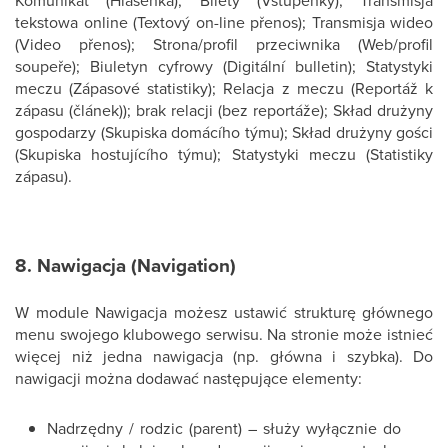
Komunikat (Hlášenka); Bilety (Vstupenky); Transmisja
tekstowa online (Textový on-line přenos); Transmisja wideo
(Video přenos); Strona/profil przeciwnika (Web/profil
soupeře); Biuletyn cyfrowy (Digitální bulletin); Statystyki
meczu (Zápasové statistiky); Relacja z meczu (Reportáž k
zápasu (článek)); brak relacji (bez reportáže); Skład drużyny
gospodarzy (Skupiska domácího týmu); Skład drużyny gości
(Skupiska hostujícího týmu); Statystyki meczu (Statistiky
zápasu).
8. Nawigacja (Navigation)
W module Nawigacja możesz ustawić strukturę głównego
menu swojego klubowego serwisu. Na stronie może istnieć
więcej niż jedna nawigacja (np. główna i szybka). Do
nawigacji można dodawać następujące elementy:
Nadrzędny / rodzic (parent) – służy wyłącznie do