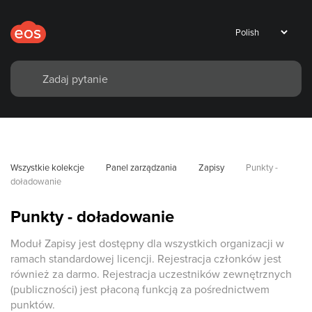
Wszystkie kolekcje
Panel zarządzania
Zapisy
Punkty - 
doładowanie
Punkty - doładowanie
Moduł Zapisy jest dostępny dla wszystkich organizacji w
ramach standardowej licencji. Rejestracja członków jest
również za darmo. Rejestracja uczestników zewnętrznych
(publiczności) jest płaconą funkcją za pośrednictwem
punktów.