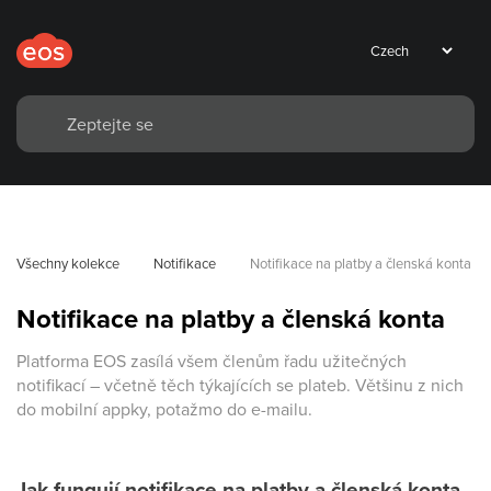
Všechny kolekce
Notifikace
Notifikace na platby a členská konta
Notifikace na platby a členská konta
Platforma EOS zasílá všem členům řadu užitečných
notifikací – včetně těch týkajících se plateb. Většinu z nich
do mobilní appky, potažmo do e-mailu.
Jak fungují notifikace na platby a členská konta