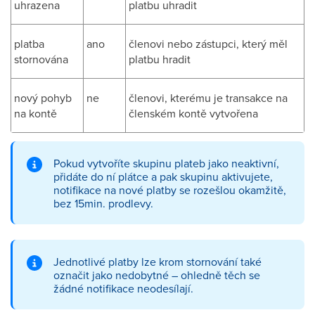
uhrazena
platbu uhradit
platba
ano
členovi nebo zástupci, který měl
stornována
platbu hradit
nový pohyb
ne
členovi, kterému je transakce na
na kontě
členském kontě vytvořena
Pokud vytvoříte skupinu plateb jako neaktivní,
přidáte do ní plátce a pak skupinu aktivujete,
notifikace na nové platby se rozešlou okamžitě,
bez 15min. prodlevy.
Jednotlivé platby lze krom stornování také
označit jako nedobytné – ohledně těch se
žádné notifikace neodesílají.