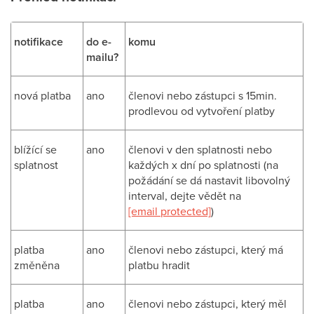
notifikace
do e-
komu
mailu?
nová platba
ano
členovi nebo zástupci s 15min.
prodlevou od vytvoření platby
blížící se
ano
členovi v den splatnosti nebo
splatnost
každých x dní po splatnosti (na
požádání se dá nastavit libovolný
interval, dejte vědět na
[email protected]
)
platba
ano
členovi nebo zástupci, který má
změněna
platbu hradit
platba
ano
členovi nebo zástupci, který měl