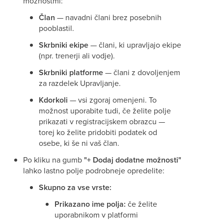
možnostmi:
Član
— navadni člani brez posebnih
pooblastil.
Skrbniki ekipe
— člani, ki upravljajo ekipe
(npr. trenerji ali vodje).
Skrbniki platforme
— člani z dovoljenjem
za razdelek Upravljanje.
Kdorkoli
— vsi zgoraj omenjeni. To
možnost uporabite tudi, če želite polje
prikazati v registracijskem obrazcu —
torej ko želite pridobiti podatek od
osebe, ki še ni vaš član.
Po kliku na gumb
"+ Dodaj dodatne možnosti"
lahko lastno polje podrobneje opredelite:
Skupno za vse vrste:
Prikazano ime polja:
če želite
uporabnikom v platformi