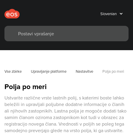
Vse zbirke
Upravljanje platforme
Nastavitve
Polja po meri
Polja po meri
Ustvarite različne vrste lastnih polij, s katerimi boste lahko
beležili in upravljali poljubne dodatne informacije o članih
ali njihovih zastopnikih. Lastna polja je mogoče dodati tako
samim članom oziroma zastopnikom kot tudi v obrazec za
registracijo novega člana. Vrednosti v poljih se poleg tega
samodejno preverjajo glede na vrsto polja, ki ga ustvarite.