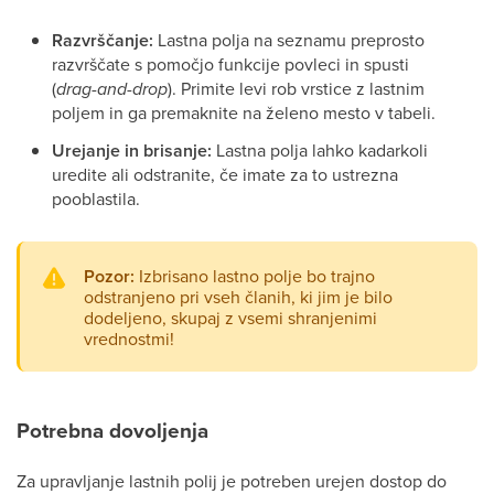
Razvrščanje:
Lastna polja na seznamu preprosto
razvrščate s pomočjo funkcije povleci in spusti
(
drag-and-drop
). Primite levi rob vrstice z lastnim
poljem in ga premaknite na želeno mesto v tabeli.
Urejanje in brisanje:
Lastna polja lahko kadarkoli
uredite ali odstranite, če imate za to ustrezna
pooblastila.
Pozor:
Izbrisano lastno polje bo trajno
odstranjeno pri vseh članih, ki jim je bilo
dodeljeno, skupaj z vsemi shranjenimi
vrednostmi!
Potrebna dovoljenja
Za upravljanje lastnih polij je potreben urejen dostop do