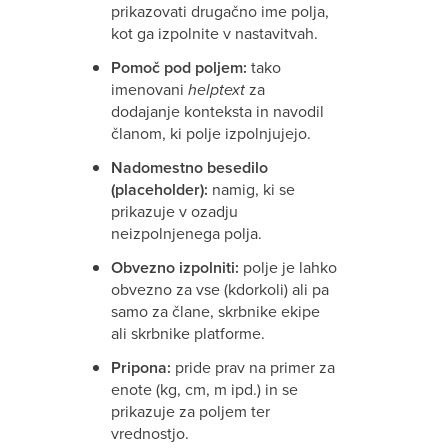
prikazovati drugačno ime polja,
kot ga izpolnite v nastavitvah.
Pomoč pod poljem:
tako
imenovani
helptext
za
dodajanje konteksta in navodil
članom, ki polje izpolnjujejo.
Nadomestno besedilo
(placeholder):
namig, ki se
prikazuje v ozadju
neizpolnjenega polja.
Obvezno izpolniti:
polje je lahko
obvezno za vse (kdorkoli) ali pa
samo za člane, skrbnike ekipe
ali skrbnike platforme.
Pripona:
pride prav na primer za
enote (kg, cm, m ipd.) in se
prikazuje za poljem ter
vrednostjo.