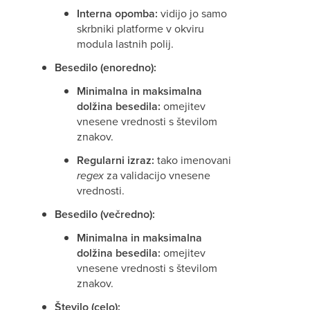
Interna opomba:
vidijo jo samo
skrbniki platforme v okviru
modula lastnih polij.
Besedilo (enoredno):
Minimalna in maksimalna
dolžina besedila:
omejitev
vnesene vrednosti s številom
znakov.
Regularni izraz:
tako imenovani
regex
za validacijo vnesene
vrednosti.
Besedilo (večredno):
Minimalna in maksimalna
dolžina besedila:
omejitev
vnesene vrednosti s številom
znakov.
Število (celo):