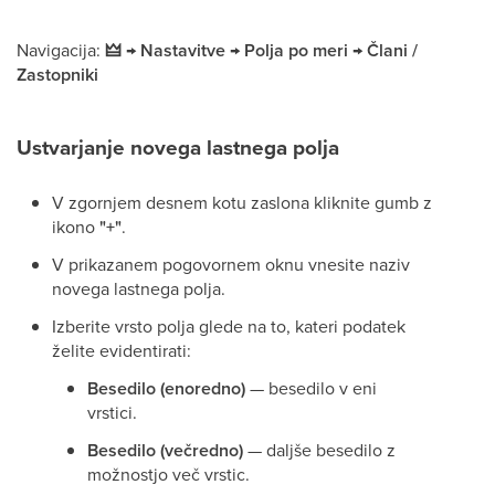
Navigacija:
🜲 → Nastavitve → Polja po meri → Člani /
Zastopniki
Ustvarjanje novega lastnega polja
V zgornjem desnem kotu zaslona kliknite gumb z
ikono
"+"
.
V prikazanem pogovornem oknu vnesite naziv
novega lastnega polja.
Izberite vrsto polja glede na to, kateri podatek
želite evidentirati:
Besedilo (enoredno)
— besedilo v eni
vrstici.
Besedilo (večredno)
— daljše besedilo z
možnostjo več vrstic.