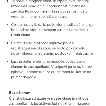
Ta polja je mogoče voditi in izpolnjevati znotraj
razdelka Upravljanje v podrobnostih člana na
zavihku
Polja po meri
— brez obveznosti, da bi
vrednosti moral izpolniti član sam.
Če ste nastavili, da je polje vidno tudi za člana, ga
bo ta lahko videl na svojem zaslonu v razdelku
Profil člana
.
Če ste izbrali možnost priprave polja v
registracijskem obrazcu, se bo to prikazovalo
novim članom med samim postopkom registracije.
Lastna polja je trenutno mogoče dodati samo
članom in zastopnikom. V pripravi pa je razširitev
njihove uporabe tudi za druge module, kot so na
primer dogodki.
Baza članov
Članska baza združuje vse vaše člane in njihove
zastopnike – tako aktivne kot neaktivne. Na enem