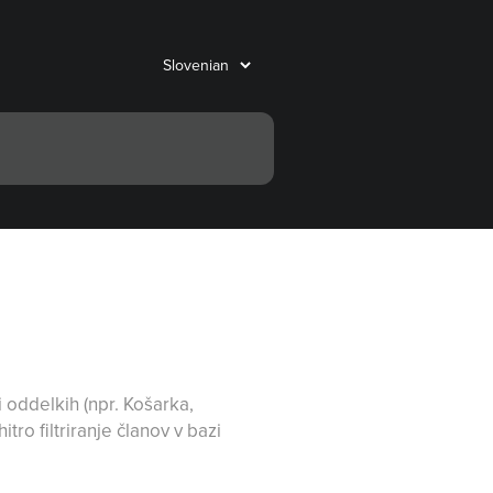
oddelkih (npr. Košarka,
o filtriranje članov v bazi