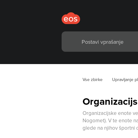
Vse zbirke
Upravljanje p
Organizacij
Organizacijske enote ve
Nogomet). V te enote na
glede na njihov športni