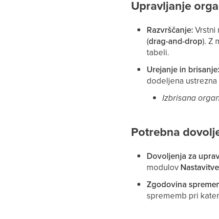
Upravljanje orga
Razvrščanje:
Vrstni
(
drag-and-drop
). Z
tabeli.
Urejanje in brisanje
dodeljena ustrezna 
Izbrisana orga
Potrebna dovolj
Dovoljenja za uprav
modulov
Nastavitv
Zgodovina spreme
sprememb pri katere