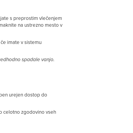
njate s preprostim vlečenjem
remaknite na ustrezno mesto v
 če imate v sistemu
predhodno spadale vanjo.
eben urejen dostop do
jo celotno zgodovino vseh