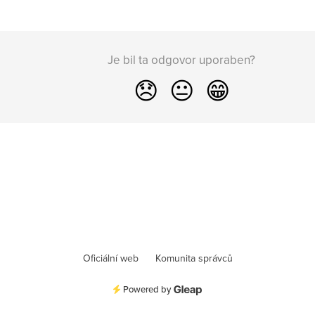
Je bil ta odgovor uporaben?
😞
😐
😁
Oficiální web
Komunita správců
Powered by