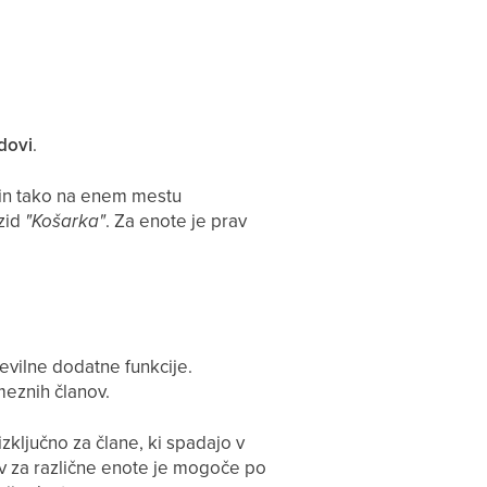
idovi
.
 in tako na enem mestu
 zid
"Košarka"
. Za enote je prav
evilne dodatne funkcije.
meznih članov.
zključno za člane, ki spadajo v
v za različne enote je mogoče po