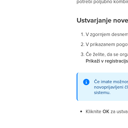
potrebi poljubno kombin
Ustvarjanje nove
V zgornjem desnem 
V prikazanem pogov
Če želite, da se or
Prikaži v registrac
Če imate možnost
novoprijavljeni č
sistemu.
Kliknite
OK
za ustva