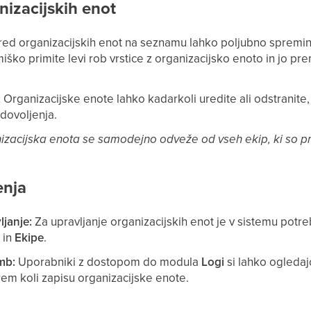
nizacijskih enot
 red organizacijskih enot na seznamu lahko poljubno spremi
 miško primite levi rob vrstice z organizacijsko enoto in jo p
:
Organizacijske enote lahko kadarkoli uredite ali odstranite,
dovoljenja.
nizacijska enota se samodejno odveže od vseh ekip, ki so 
enja
ljanje:
Za upravljanje organizacijskih enot je v sistemu potr
e
in
Ekipe
.
mb:
Uporabniki z dostopom do modula
Logi
si lahko ogleda
m koli zapisu organizacijske enote.