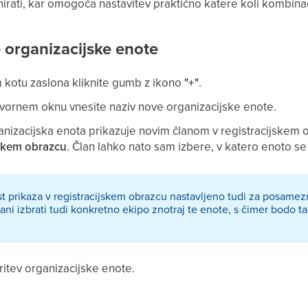
irati, kar omogoča nastavitev praktično katere koli kombina
 organizacijske enote
kotu zaslona kliknite gumb z ikono
"+"
.
ornem oknu vnesite naziv nove organizacijske enote.
ganizacijska enota prikazuje novim članom v registracijskem
ijskem obrazcu
. Član lahko nato sam izbere, v katero enoto se 
 prikaza v registracijskem obrazcu nastavljeno tudi za posamez
lani izbrati tudi konkretno ekipo znotraj te enote, s čimer bodo ta
ritev organizacijske enote.