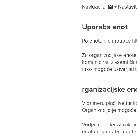
Navigacija:
🜲 → Nastavi
Uporaba enot
Po enotah je mogoče filt
Za organizacijske enote
komunicirati z vsemi čla
tako mogoče ustvarjati
rganizacijske eno
V primeru plačljive funk
Organizacijo je mogoče 
Vodja oddelka za rokomet
enoto rokometa, medtem 