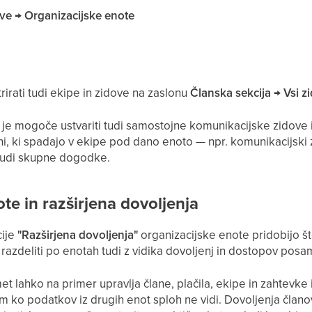
tve → Organizacijske enote
rirati tudi ekipe in zidove na zaslonu
Članska sekcija → Vsi z
 je mogoče ustvariti tudi samostojne komunikacijske zidove
ni, ki spadajo v ekipe pod dano enoto — npr. komunikacijski
 tudi skupne dogodke.
te in razširjena dovoljenja
cije
"Razširjena dovoljenja"
organizacijske enote pridobijo št
razdeliti po enotah tudi z vidika dovoljenj in dostopov posa
 lahko na primer upravlja člane, plačila, ekipe in zahtevke i
ko podatkov iz drugih enot sploh ne vidi. Dovoljenja člano