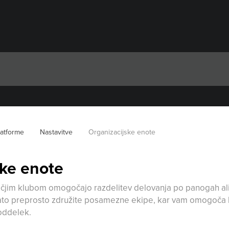
latforme
Nastavitve
Organizacijske enote
ske enote
čjim klubom omogočajo razdelitev delovanja po panogah ali 
to preprosto združite posamezne ekipe, kar vam omogoča hitr
 oddelek.