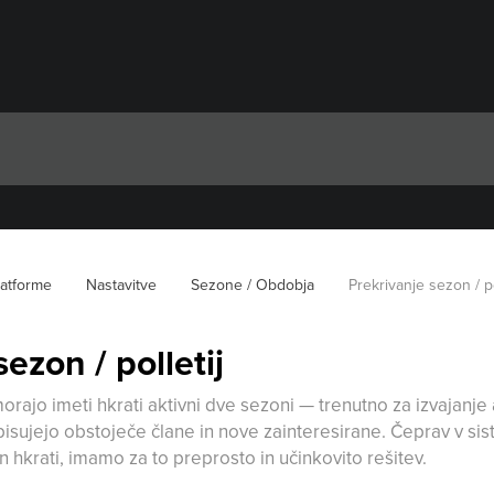
latforme
Nastavitve
Sezone / Obdobja
Prekrivanje sezon / po
ezon / polletij
rajo imeti hkrati aktivni dve sezoni — trenutno za izvajanje a
vpisujejo obstoječe člane in nove zainteresirane. Čeprav v 
n hkrati, imamo za to preprosto in učinkovito rešitev.