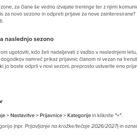
zone, za člane še vedno izvajate treninge ter z njimi komunic
is za novo sezono in odpreti prijave za nove zainteresirane?
i.
 na naslednjo sezono
oni ugotoviti, kdo želi nadaljevati z vadbo v naslednjem letu
d dogodkov namreč prikaz prijavnic članom ni vezan na trenu
 ki jo boste odprli v novi sezoni, preprosto ustvarite eno prija
v
je > Nastavitve > Prijavnice > Kategorije
in kliknite
"+"
.
orijo (npr.
Prijavljanje na krožke/tečaje 2026/2027
) in ozna