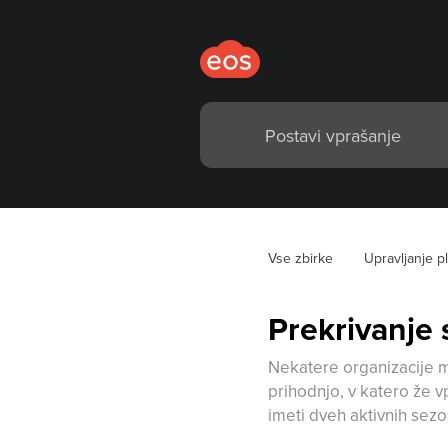
Vse zbirke
Upravljanje p
Prekrivanje s
Nekatere organizacije mo
prihodnjo, v katero že 
imeti dveh aktivnih sezo