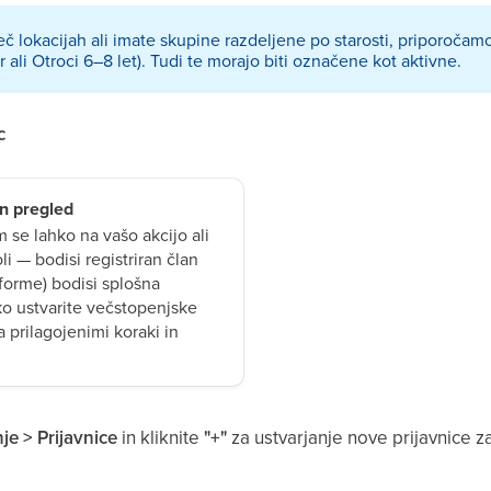
č lokacijah ali imate skupine razdeljene po starosti, priporočamo
r ali Otroci 6–8 let). Tudi te morajo biti označene kot aktivne.
c
in pregled
m se lahko na vašo akcijo ali
i — bodisi registriran član
tforme) bodisi splošna
ko ustvarite večstopenjske
 prilagojenimi koraki in
je > Prijavnice
in kliknite
"+"
za ustvarjanje nove prijavnice 