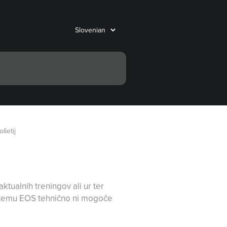
lletij
ktualnih treningov ali ur ter
sistemu EOS tehnično ni mogoče