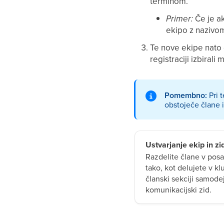
terminom.
Primer:
Če je ak
ekipo z nazivo
Te nove ekipe nato
registraciji izbiral
Pomembno:
Pri 
obstoječe člane i
Ustvarjanje ekip in zi
Razdelite člane v po
tako, kot delujete v kl
članski sekciji samodej
komunikacijski zid.