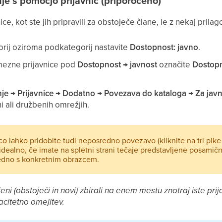
nje s pomočjo prijavnic (priporočeno)
e, kot ste jih pripravili za obstoječe člane, le z nekaj prilag
orij oziroma podkategorij nastavite
Dostopnost: javno
.
mezne prijavnice pod
Dostopnost → javnost
označite
Dostopn
nje → Prijavnice → Dodatno → Povezava do kataloga → Za jav
ni ali družbenih omrežjih.
co lahko pridobite tudi neposredno povezavo (kliknite na tri pike
idealno, če imate na spletni strani tečaje predstavljene posamič
edno s konkretnim obrazcem.
jeni (obstoječi in novi) zbirali na enem mestu znotraj iste p
citetno omejitev.