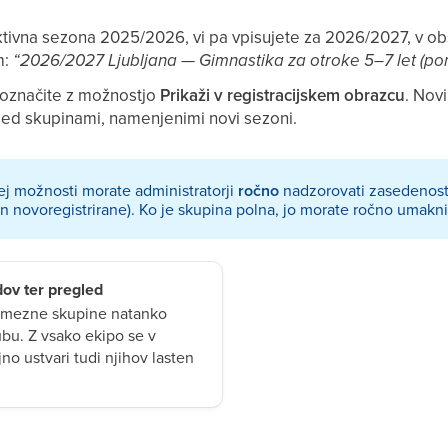
tivna sezona 2025/2026, vi pa vpisujete za 2026/2027, v obs
m:
“2026/2027 Ljubljana — Gimnastika za otroke 5–7 let (po
 označite z možnostjo
Prikaži v registracijskem obrazcu
. Nov
i med skupinami, namenjenimi novi sezoni.
tej možnosti morate administratorji
ročno
nadzorovati zasedenost
n novoregistrirane). Ko je skupina polna, jo morate ročno umaknit
dov ter pregled
samezne skupine natanko
ubu. Z vsako ekipo se v
no ustvari tudi njihov lasten