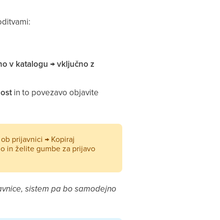
oditvami:
o v katalogu → vključno z
nost
in to povezavo objavite
 ob prijavnici
→
Kopiraj
no in želite gumbe za prijavo
rijavnice, sistem pa bo samodejno