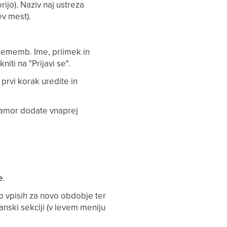
rijo). Naziv naj ustreza
ev mest).
sprememb. Ime, priimek in
iti na "Prijavi se".
 prvi korak uredite in
, kamor dodate vnaprej
e
.
 o vpisih za novo obdobje ter
lanski sekciji (v levem meniju