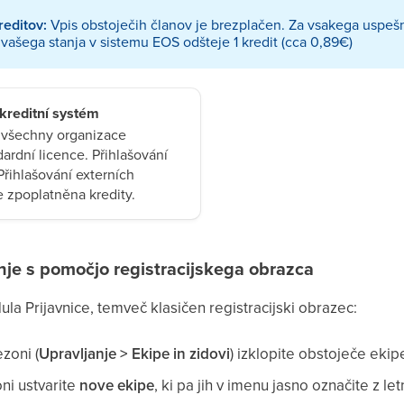
editov:
Vpis obstoječih članov je brezplačen. Za vsakega uspeš
z vašega stanja v sistemu EOS odšteje 1 kredit (cca 0,89€)
kreditní systém
o všechny organizace
ardní licence. Přihlašování
Přihlašování externích
je zpoplatněna kredity.
anje s pomočjo registracijskega obrazca
la Prijavnice, temveč klasičen registracijski obrazec:
ezoni (
Upravljanje > Ekipe in zidovi
) izklopite obstoječe ekip
zoni ustvarite
nove ekipe
, ki pa jih v imenu jasno označite z l