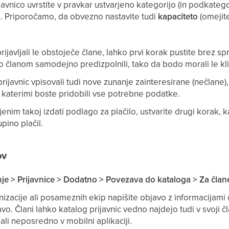
javnico uvrstite v pravkar ustvarjeno kategorijo (in podkatego
. Priporočamo, da obvezno nastavite tudi
kapaciteto
(omejit
rijavljali le obstoječe člane, lahko prvi korak pustite brez 
 članom samodejno predizpolnili, tako da bodo morali le klikn
rijavnic vpisovali tudi nove zunanje zainteresirane (nečlane),
s katerimi boste pridobili vse potrebne podatke.
vljenim takoj izdati podlago za plačilo, ustvarite drugi korak
pino plačil.
ov
nje > Prijavnice > Dodatno > Povezava do kataloga > Za član
nizacije ali posameznih ekip napišite objavo z informacijami
zavo. Člani lahko katalog prijavnic vedno najdejo tudi v svoji č
li neposredno v mobilni aplikaciji.