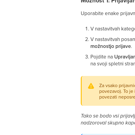
Možnost 1: Prijavlja
Uporabite enake prijavnic
V nastavitvah kateg
V nastavitvah posa
možnostjo prijave
.
Pojdite na
Upravlja
na svoji spletni stra
Za vsako prijavni
povezavo). To je 
povezati neposr
Tako se bodo vsi prijavl
nadzoroval skupno kapa