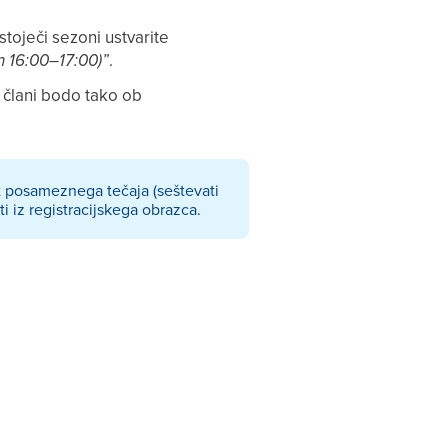
toječi sezoni ustvarite
n 16:00–17:00)”
.
i člani bodo tako ob
 posameznega tečaja (seštevati
i iz registracijskega obrazca.