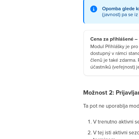
Opomba glede kr
(javnost) pa se i
Cena za přihlášené – 
Modul Přihlášky je pr
dostupný v rámci stand
členů je také zdarma. 
účastníků (veřejnost) 
Možnost 2: Prijavlj
Ta pot ne uporablja modu
V trenutno aktivni s
V tej isti aktivni se