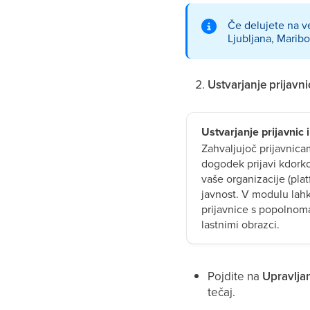
Če delujete na ve
Ljubljana, Maribo
Ustvarjanje prijavni
Ustvarjanje prijavnic 
Zahvaljujoč prijavnica
dogodek prijavi kdorkol
vaše organizacije (pla
javnost. V modulu lah
prijavnice s popolnoma
lastnimi obrazci.
Pojdite na
Upravljan
tečaj.