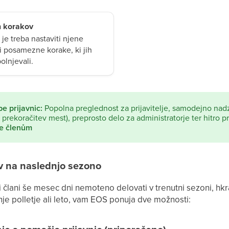
in korakov
 je treba nastaviti njene
ti posamezne korake, ki jih
olnjevali.
e prijavnic:
Popolna preglednost za prijavitelje, samodejno na
 prekoračitev mest), preprosto delo za administratorje ter hitro pr
e členům
ov na naslednjo sezono
člani še mesec dni nemoteno delovati v trenutni sezoni, hkra
nje polletje ali leto, vam EOS ponuja dve možnosti: