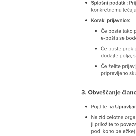
Splošni podatki:
Pri
konkretnemu tečaju
Koraki prijavnice:
Če boste tako p
e-pošta se bodo
Če boste prek p
dodajte polja, 
Če želite prija
pripravljeno sku
3. Obveščanje član
Pojdite na
Upravlja
Na zid celotne orga
ji priložite to pove
pod ikono beležke) a