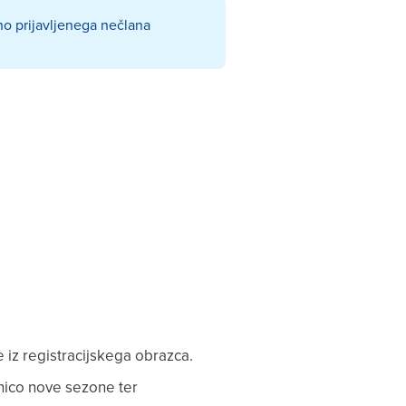
no prijavljenega nečlana
e iz registracijskega obrazca.
etnico nove sezone ter