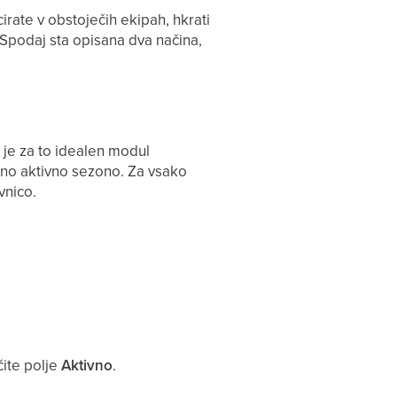
irate v obstoječih ekipah, hkrati
 Spodaj sta opisana dva načina,
, je za to idealen modul
tno aktivno sezono. Za vsako
vnico.
čite polje
Aktivno
.