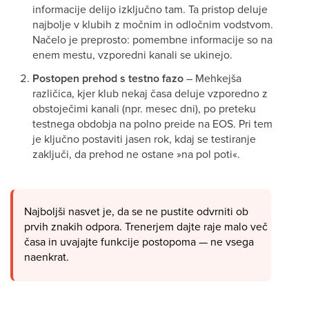
informacije delijo izključno tam. Ta pristop deluje
najbolje v klubih z močnim in odločnim vodstvom.
Načelo je preprosto: pomembne informacije so na
enem mestu, vzporedni kanali se ukinejo.
Postopen prehod s testno fazo
– Mehkejša
različica, kjer klub nekaj časa deluje vzporedno z
obstoječimi kanali (npr. mesec dni), po preteku
testnega obdobja na polno preide na EOS. Pri tem
je ključno postaviti jasen rok, kdaj se testiranje
zaključi, da prehod ne ostane »na pol poti«.
Najboljši nasvet je, da se ne pustite odvrniti ob
prvih znakih odpora. Trenerjem dajte raje malo več
časa in uvajajte funkcije postopoma — ne vsega
naenkrat.