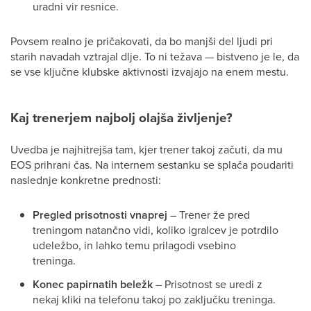
uradni vir resnice.
Povsem realno je pričakovati, da bo manjši del ljudi pri
starih navadah vztrajal dlje. To ni težava — bistveno je le, da
se vse ključne klubske aktivnosti izvajajo na enem mestu.
Kaj trenerjem najbolj olajša življenje?
Uvedba je najhitrejša tam, kjer trener takoj začuti, da mu
EOS prihrani čas. Na internem sestanku se splača poudariti
naslednje konkretne prednosti:
Pregled prisotnosti vnaprej
– Trener že pred
treningom natančno vidi, koliko igralcev je potrdilo
udeležbo, in lahko temu prilagodi vsebino
treninga.
Konec papirnatih beležk
– Prisotnost se uredi z
nekaj kliki na telefonu takoj po zaključku treninga.