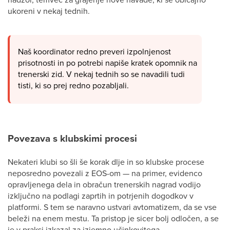
ukoreni v nekaj tednih.
Naš koordinator redno preveri izpolnjenost
prisotnosti in po potrebi napiše kratek opomnik na
trenerski zid. V nekaj tednih so se navadili tudi
tisti, ki so prej redno pozabljali.
Povezava s klubskimi procesi
Nekateri klubi so šli še korak dlje in so klubske procese
neposredno povezali z EOS-om — na primer, evidenco
opravljenega dela in obračun trenerskih nagrad vodijo
izključno na podlagi zaprtih in potrjenih dogodkov v
platformi. S tem se naravno ustvari avtomatizem, da se vse
beleži na enem mestu. Ta pristop je sicer bolj odločen, a se
je v praksi izkazal za izjemno učinkovitega.