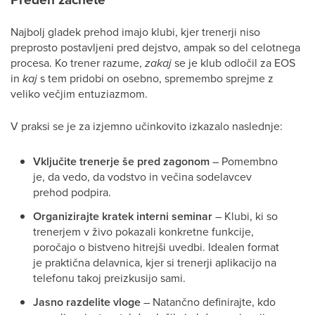
Najbolj gladek prehod imajo klubi, kjer trenerji niso
preprosto postavljeni pred dejstvo, ampak so del celotnega
procesa. Ko trener razume,
zakaj
se je klub odločil za EOS
in
kaj
s tem pridobi on osebno, spremembo sprejme z
veliko večjim entuziazmom.
V praksi se je za izjemno učinkovito izkazalo naslednje:
Vključite trenerje še pred zagonom
– Pomembno
je, da vedo, da vodstvo in večina sodelavcev
prehod podpira.
Organizirajte kratek interni seminar
– Klubi, ki so
trenerjem v živo pokazali konkretne funkcije,
poročajo o bistveno hitrejši uvedbi. Idealen format
je praktična delavnica, kjer si trenerji aplikacijo na
telefonu takoj preizkusijo sami.
Jasno razdelite vloge
– Natančno definirajte, kdo