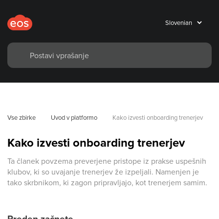
Vse zbirke
Uvod v platformo
Kako izvesti onboarding trenerjev
Kako izvesti onboarding trenerjev
Ta članek povzema preverjene pristope iz prakse uspešnih
klubov, ki so uvajanje trenerjev že izpeljali. Namenjen je
tako skrbnikom, ki zagon pripravljajo, kot trenerjem samim.
Preden začnete