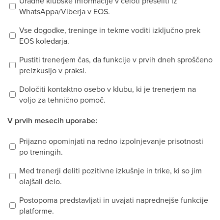
Uradne klubske informacije v celoti preseliti iz
WhatsAppa/Viberja v EOS.
Vse dogodke, treninge in tekme voditi izključno prek
EOS koledarja.
Pustiti trenerjem čas, da funkcije v prvih dneh sproščeno
preizkusijo v praksi.
Določiti kontaktno osebo v klubu, ki je trenerjem na
voljo za tehnično pomoč.
V prvih mesecih uporabe:
Prijazno opominjati na redno izpolnjevanje prisotnosti
po treningih.
Med trenerji deliti pozitivne izkušnje in trike, ki so jim
olajšali delo.
Postopoma predstavljati in uvajati naprednejše funkcije
platforme.