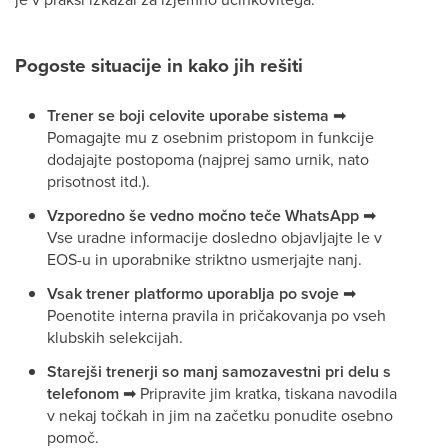
Pogoste situacije in kako jih rešiti
Trener se boji celovite uporabe sistema
➡
Pomagajte mu z osebnim pristopom in funkcije
dodajajte postopoma (najprej samo urnik, nato
prisotnost itd.).
Vzporedno še vedno močno teče WhatsApp
➡
Vse uradne informacije dosledno objavljajte le v
EOS-u in uporabnike striktno usmerjajte nanj.
Vsak trener platformo uporablja po svoje
➡
Poenotite interna pravila in pričakovanja po vseh
klubskih selekcijah.
Starejši trenerji so manj samozavestni pri delu s
telefonom
➡
Pripravite jim kratka, tiskana navodila
v nekaj točkah in jim na začetku ponudite osebno
pomoč.