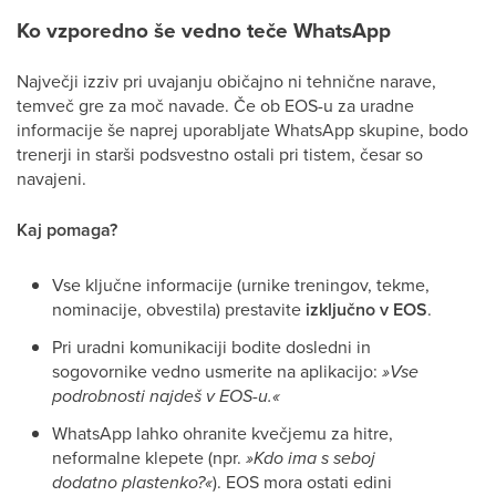
Ko vzporedno še vedno teče WhatsApp
Največji izziv pri uvajanju običajno ni tehnične narave,
temveč gre za moč navade. Če ob EOS-u za uradne
informacije še naprej uporabljate WhatsApp skupine, bodo
trenerji in starši podsvestno ostali pri tistem, česar so
navajeni.
Kaj pomaga?
Vse ključne informacije (urnike treningov, tekme,
nominacije, obvestila) prestavite
izključno v EOS
.
Pri uradni komunikaciji bodite dosledni in
sogovornike vedno usmerite na aplikacijo:
»Vse
podrobnosti najdeš v EOS-u.«
WhatsApp lahko ohranite kvečjemu za hitre,
neformalne klepete (npr.
»Kdo ima s seboj
dodatno plastenko?«
). EOS mora ostati edini