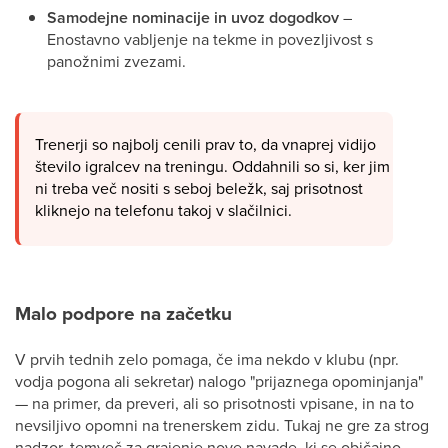
Samodejne nominacije in uvoz dogodkov
–
Enostavno vabljenje na tekme in povezljivost s
panožnimi zvezami.
Trenerji so najbolj cenili prav to, da vnaprej vidijo
število igralcev na treningu. Oddahnili so si, ker jim
ni treba več nositi s seboj beležk, saj prisotnost
kliknejo na telefonu takoj v slačilnici.
Malo podpore na začetku
V prvih tednih zelo pomaga, če ima nekdo v klubu (npr.
vodja pogona ali sekretar) nalogo "prijaznega opominjanja"
— na primer, da preveri, ali so prisotnosti vpisane, in na to
nevsiljivo opomni na trenerskem zidu. Tukaj ne gre za strog
nadzor, temveč za grajenje nove navade, ki se običajno