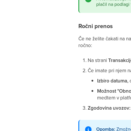
plačil na podlagi
Ročni prenos
Če ne želite čakati na 
ročno:
Na strani
Transakcij
Če imate pri njem n
Izbiro datuma,
o
Možnost "Obnov
medtem v platf
Zgodovina uvozov:
Opomba:
Zmožnos