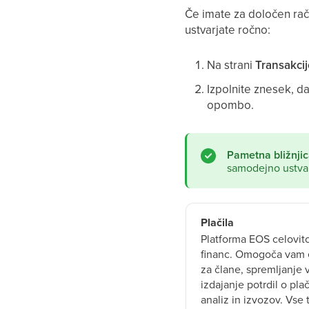
Če imate za določen rač
ustvarjate ročno:
Na strani
Transakcij
Izpolnite znesek, da
opombo.
Pametna bližnjic
samodejno ustvari
Plačila
Platforma EOS celovit
financ. Omogoča vam e
za člane, spremljanje 
izdajanje potrdil o pla
analiz in izvozov. Vse