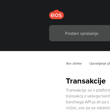
Vse zbirke
Upravljanje p
Transakcije
Transakcije so v platf
transakcij z vašega ba
bančnega API-ja ali pa 
ročno, vse pa se natančno