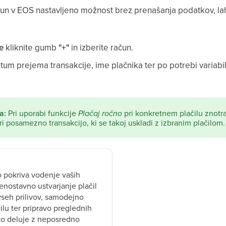
un v EOS nastavljeno možnost brez prenašanja podatkov, lah
e
kliknite gumb
"+"
in izberite račun.
tum prejema transakcije, ime plačnika ter po potrebi variabi
a:
Pri uporabi funkcije
Plačaj ročno
pri konkretnem plačilu znotr
 posamezno transakcijo, ki se takoj uskladi z izbranim plačilom.
o pokriva vodenje vaših
nostavno ustvarjanje plačil
vseh prilivov, samodejno
čilu ter pripravo preglednih
 to deluje z neposredno