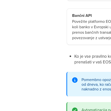
Bančni API
Povežite platformo EOS
koli banko v Evropski 
prenos bančnih transak
povezovanje z ustvarje
Ko je vse pravilno 
prenašati v vaš EOS
Pomembno opozori
od dneva, ko rač
naknadno z enost
Avtomatizacija n