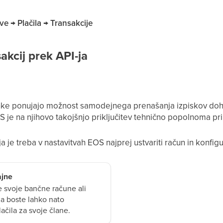
ve → Plačila → Transakcije
akcij prek API-ja
ke ponujajo možnost samodejnega prenašanja izpiskov doho
 je na njihovo takojšnjo priključitev tehnično popolnoma pri
 je treba v nastavitvah EOS najprej ustvariti račun in konfiguri
ajne
te svoje bančne račune ali
da boste lahko nato
ačila za svoje člane.