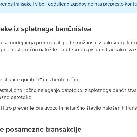
prenos transakcij v bolj oddaljeno zgodovino nas preprosto konta
eke iz spletnega bančništva
 samodejnega prenosa ali pa te možnosti iz kakršnegakoli raz
preprosto ročno naložite datoteko z izpiskom transakcij za 
e
kliknite gumb
"+"
in izberite račun.
astavljeno ročno nalaganje datoteke iz spletnega bančništv
ozne datoteke.
Hitro preverite čas uvoza in natančno število naloženih trans
je posamezne transakcije