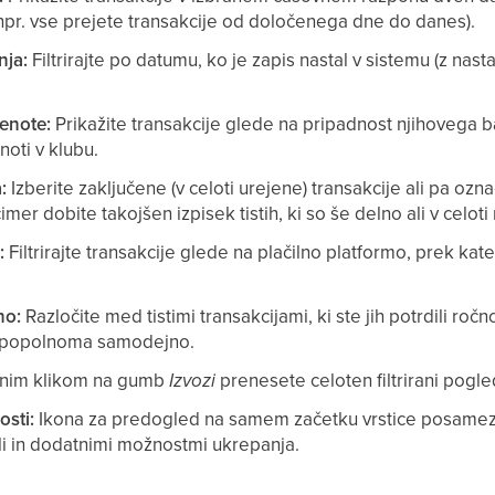
pr. vse prejete transakcije od določenega dne do danes).
nja:
Filtrirajte po datumu, ko je zapis nastal v sistemu (z nast
enote:
Prikažite transakcije glede na pripadnost njihovega 
noti v klubu.
:
Izberite zaključene (v celoti urejene) transakcije ali pa ozn
 čimer dobite takojšen izpisek tistih, ki so še delno ali v celo
:
Filtrirajte transakcije glede na plačilno platformo, prek kate
no:
Razločite med tistimi transakcijami, ki ste jih potrdili ročno, 
l popolnoma samodejno.
nim klikom na gumb
Izvozi
prenesete celoten filtrirani pogl
sti:
Ikona za predogled na samem začetku vrstice posamezn
li in dodatnimi možnostmi ukrepanja.