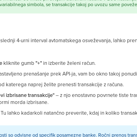
 variabilnega simbola, se transakcije takoj po uvozu same povežej
naslednji 4-urni interval avtomatskega osveževanja, lahko pr
e
kliknite gumb
"+"
in izberite želeni račun.
astavljeno prenašanje prek API-ja, vam bo okno takoj ponudi
d katerega naprej želite prenesti transakcije z računa.
i izbrisane transakcije"
– z njo enostavno povrnete tiste tran
ormi morda izbrisane.
Tu lahko kadarkoli natančno preverite, kdaj in koliko transak
ti so odvisne od specifik posamezne banke. Ročni prenos tran