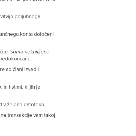
avitvijo poljubnega
bančnega konta določeni
ačite
"samo neknjižene
ti nedokončane.
re so člani izvedli
in tistimi, ki jih je
ed v želeno datoteko.
e transakcije vam takoj