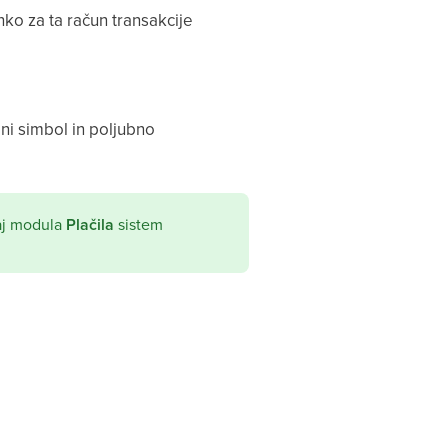
ko za ta račun transakcije
lni simbol in poljubno
aj modula
Plačila
sistem