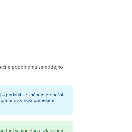
lih začne popolnoma samodejno
– podatki se začnejo prenašati
i primerov v EOS prenesete
no tudi samodejno usklajevanje