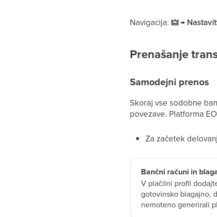
Navigacija:
🜲 → Nastavit
Prenašanje trans
Samodejni prenos
Skoraj vse sodobne ban
povezave. Platforma EOS
Za začetek delovanja
Bančni računi in blag
V plačilni profil dodaj
gotovinsko blagajno, 
nemoteno generirali pl