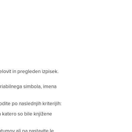
elovit in pregleden izpisek.
ariabilnega simbola, imena
te po naslednjih kriterijih:
a katero so bile knjižene
umov ali pa nastavite le