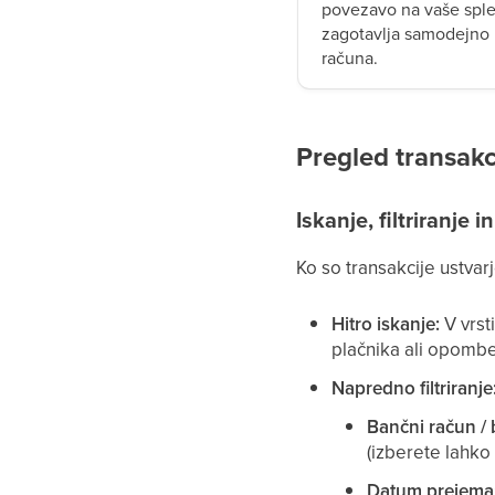
povezavo na vaše sple
zagotavlja samodejno u
računa.
Pregled transakci
Iskanje, filtriranje i
Ko so transakcije ustvar
Hitro iskanje:
V vrst
plačnika ali opombe
Napredno filtriranje
Bančni račun / 
(izberete lahko 
Datum prejema