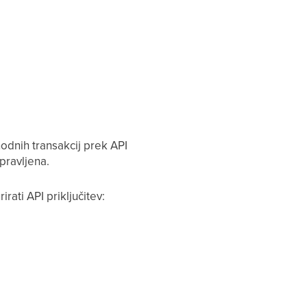
dnih transakcij prek API
pravljena.
rati API priključitev: