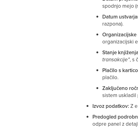
spodnjo mejo (n
Datum ustvarja
razpona).
Organizacijske 
organizacijski e
Stanje knjiženja
transakcije"
, s
Plačilo s kartico
plačilo.
Zaključeno roč
sistem uskladi
Izvoz podatkov:
Z e
Predogled podrobno
odpre panel z detaj