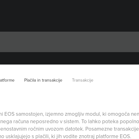
latforme
Plačila in transakcije
Transakcije
ormi EOS samostojen, izjemno zmogljiv modul, ki omogoča ne
nčnega računa neposredno v sistem. To lahko poteka popo
z enostavnim ročnim uvozom datotek. Posamezne transakcije la
 usklajujejo s plačili, ki jih vodite znotraj platforme EOS.