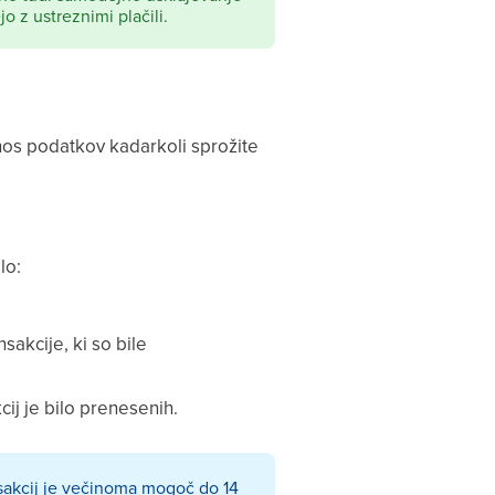
o z ustreznimi plačili.
enos podatkov kadarkoli sprožite
lo:
sakcije, ki so bile
cij je bilo prenesenih.
sakcij je večinoma mogoč do 14