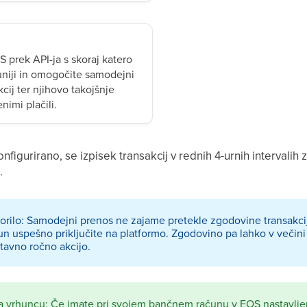
 prek API-ja s skoraj katero
uniji in omogočite samodejni
cij ter njihovo takojšnje
nimi plačili.
konfigurirano, se izpisek transakcij v rednih 4-urnih interva
.
lo: Samodejni prenos ne zajame pretekle zgodovine transakcij 
un uspešno priključite na platformo. Zgodovino pa lahko v večin
avno ročno akcijo.
a vrhuncu: Če imate pri svojem bančnem računu v EOS nastavlje