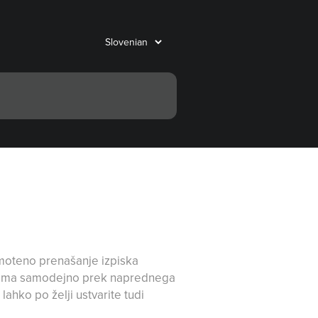
moteno prenašanje izpiska
lnoma samodejno prek naprednega
hko po želji ustvarite tudi