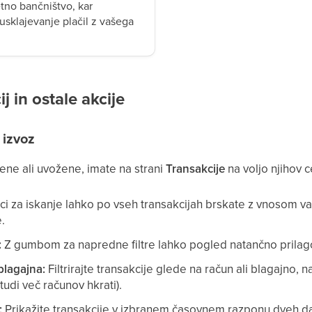
tno bančništvo, kar
sklajevanje plačil z vašega
j in ostale akcije
n izvoz
jene ali uvožene, imate na strani
Transakcije
na voljo njihov c
ici za iskanje lahko po vseh transakcijah brskate z vnosom v
.
:
Z gumbom za napredne filtre lahko pogled natančno prilagodi
blagajna:
Filtrirajte transakcije glede na račun ali blagajno, n
tudi več računov hkrati).
:
Prikažite transakcije v izbranem časovnem razponu dveh dat