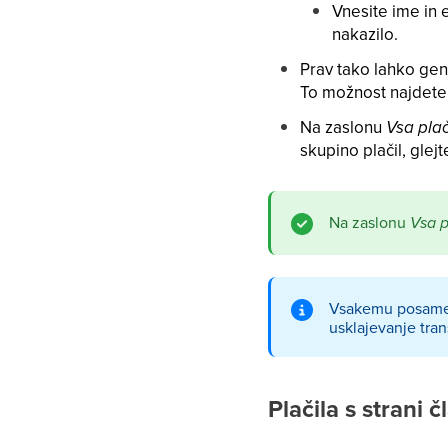
Vnesite ime in 
nakazilo.
Prav tako lahko gene
To možnost najde
Na zaslonu
Vsa plač
skupino plačil, glej
Na zaslonu
Vsa p
Vsakemu posamez
usklajevanje tran
Plačila s strani č