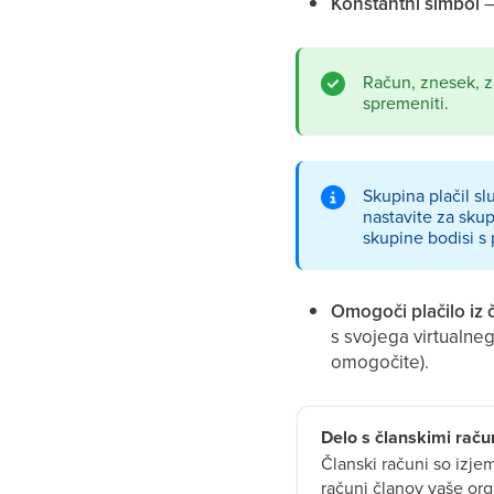
Konstantni simbol
–
Račun, znesek, z
spremeniti.
Skupina plačil slu
nastavite za skup
skupine bodisi s
Omogoči plačilo iz 
s svojega virtualneg
omogočite).
Delo s članskimi raču
Članski računi so izjem
računi članov vaše org