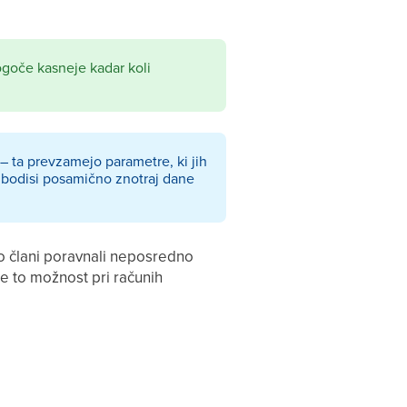
ogoče kasneje kadar koli
i – ta prevzamejo parametre, ki jih
te bodisi posamično znotraj dane
ko člani poravnali neposredno
če to možnost pri računih