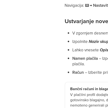
Navigacija:
🜲 → Nastavit
Ustvarjanje nove
V zgornjem desnem 
Izpolnite
Naziv skup
Lahko vnesete
Opi
Namen plačila
– Izp
plačila.
Račun
– Izberite pr
Bančni računi in blag
V plačilni profil dodaj
gotovinsko blagajno, 
nemoteno generirali pl