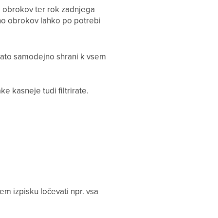
lo obrokov ter rok zadnjega
no obrokov lahko po potrebi
e nato samodejno shrani k vsem
ke kasneje tudi filtrirate.
em izpisku ločevati npr. vsa