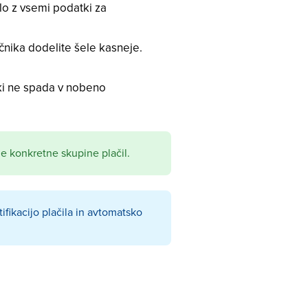
ilo z vsemi podatki za
ačnika dodelite šele kasneje.
ki ne spada v nobeno
ne konkretne skupine plačil.
ntifikacijo plačila in avtomatsko