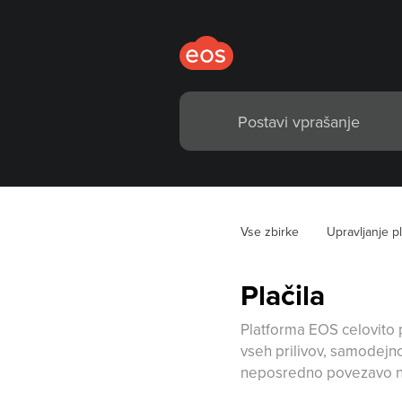
Vse zbirke
Upravljanje p
Plačila
Platforma EOS celovito 
vseh prilivov, samodejno 
neposredno povezavo na 