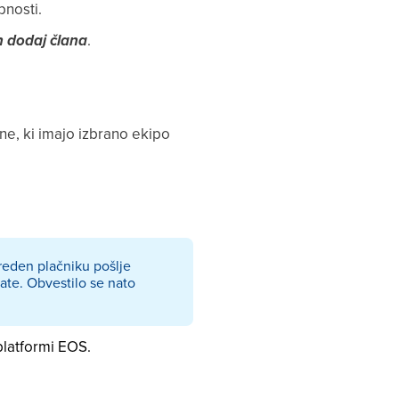
bnosti.
in dodaj člana
.
lane, ki imajo izbrano ekipo
reden plačniku pošlje
ate. Obvestilo se nato
 platformi EOS.