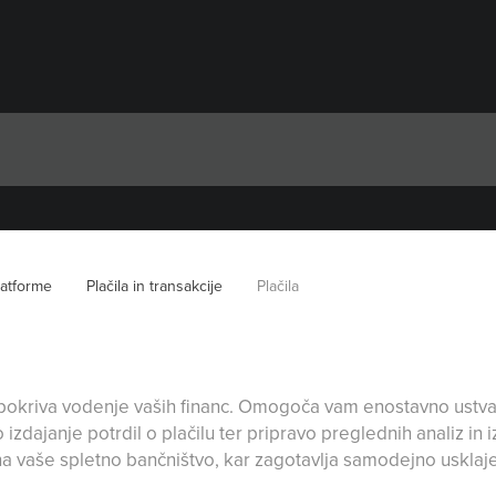
latforme
Plačila in transakcije
Plačila
pokriva vodenje vaših financ. Omogoča vam enostavno ustvarj
izdajanje potrdil o plačilu ter pripravo preglednih analiz in 
vaše spletno bančništvo, kar zagotavlja samodejno usklajev