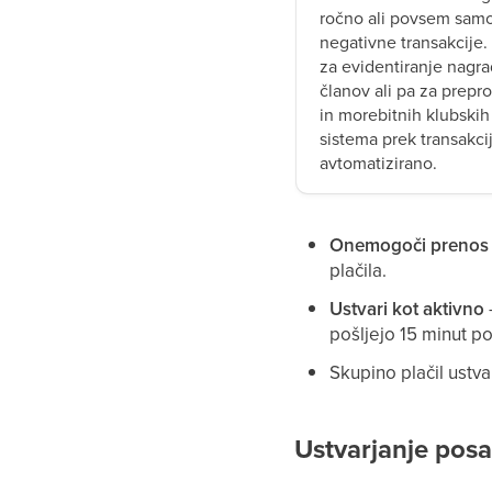
ročno ali povsem samo
negativne transakcije.
za evidentiranje nagr
članov ali pa za prep
in morebitnih klubskih
sistema prek transakcij,
avtomatizirano.
Onemogoči prenos p
plačila.
Ustvari kot aktivno
pošljejo 15 minut po
Skupino plačil ustv
Ustvarjanje posa