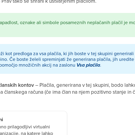
 Prav tako se shrani k ustvarjenim plačilom.
apadlost, oznake ali simbole posameznih neplačanih plačil je m
ži kot predloga za vsa plačila, ki jih boste v tej skupini generiral
ino. Če boste želeli spreminjati že generirana plačila, jih uredi
 pomočjo množičnih akcij na zaslonu
Vsa plačila
.
članskih kontov
– Plačila, generirana v tej skupini, bodo lah
a članskega računa (če ima član na njem pozitivno stanje in 
ni
no prilagodljivi virtualni
anizacije, na katere lahko