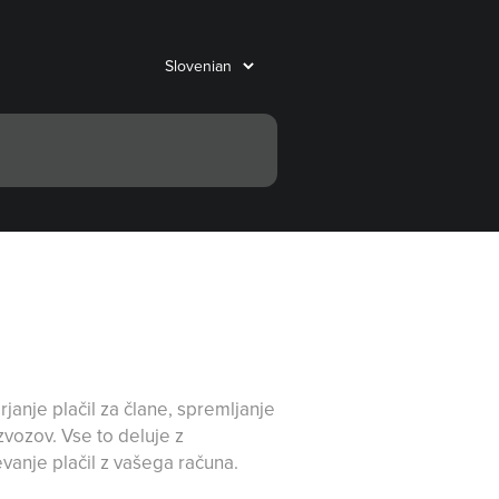
anje plačil za člane, spremljanje
izvozov. Vse to deluje z
anje plačil z vašega računa.