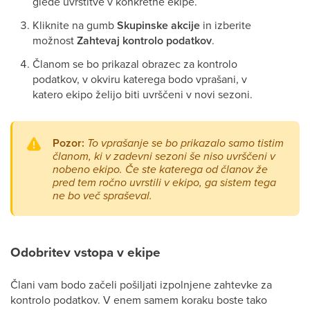
glede uvrstitve v konkretne ekipe.
Kliknite na gumb
Skupinske akcije
in izberite
možnost
Zahtevaj kontrolo podatkov
.
Članom se bo prikazal obrazec za kontrolo
podatkov, v okviru katerega bodo vprašani, v
katero ekipo želijo biti uvrščeni v novi sezoni.
Pozor:
To vprašanje se bo prikazalo samo tistim
članom, ki v zadevni sezoni še niso uvrščeni v
nobeno ekipo. Če ste katerega od članov že
pred tem ročno uvrstili v ekipo, ga sistem tega
ne bo več spraševal.
Odobritev vstopa v ekipe
Člani vam bodo začeli pošiljati izpolnjene zahtevke za
kontrolo podatkov. V enem samem koraku boste tako