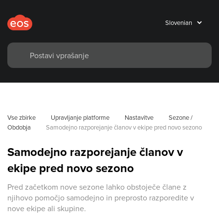
Vse zbirke
Upravljanje platforme
Nastavitve
Sezone / 
Obdobja
Samodejno razporejanje članov v ekipe pred novo sezono
Samodejno razporejanje članov v
ekipe pred novo sezono
Pred začetkom nove sezone lahko obstoječe člane z
njihovo pomočjo samodejno in preprosto razporedite v
nove ekipe ali skupine.