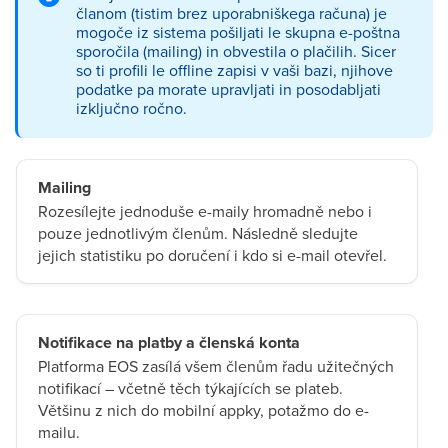
članom (tistim brez uporabniškega računa) je
mogoče iz sistema pošiljati le skupna e-poštna
sporočila (mailing) in obvestila o plačilih. Sicer
so ti profili le offline zapisi v vaši bazi, njihove
podatke pa morate upravljati in posodabljati
izključno ročno.
Mailing
Rozesílejte jednoduše e-maily hromadně nebo i
pouze jednotlivým členům. Následně sledujte
jejich statistiku po doručení i kdo si e-mail otevřel.
Notifikace na platby a členská konta
Platforma EOS zasílá všem členům řadu užitečných
notifikací – včetně těch týkajících se plateb.
Většinu z nich do mobilní appky, potažmo do e-
mailu.