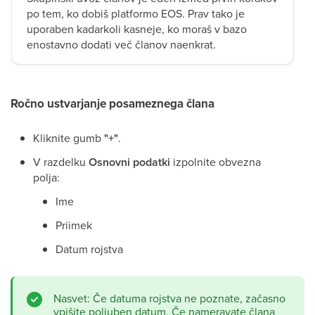
po tem, ko dobiš platformo EOS. Prav tako je
uporaben kadarkoli kasneje, ko moraš v bazo
enostavno dodati več članov naenkrat.
Ročno ustvarjanje posameznega člana
Kliknite gumb
"+"
.
V razdelku
Osnovni podatki
izpolnite obvezna
polja:
Ime
Priimek
Datum rojstva
Nasvet: Če datuma rojstva ne poznate, začasno
vpišite poljuben datum. Če nameravate člana