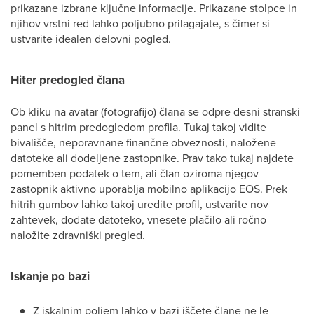
prikazane izbrane ključne informacije. Prikazane stolpce in
njihov vrstni red lahko poljubno prilagajate, s čimer si
ustvarite idealen delovni pogled.
Hiter predogled člana
Ob kliku na avatar (fotografijo) člana se odpre desni stranski
panel s hitrim predogledom profila. Tukaj takoj vidite
bivališče, neporavnane finančne obveznosti, naložene
datoteke ali dodeljene zastopnike. Prav tako tukaj najdete
pomemben podatek o tem, ali član oziroma njegov
zastopnik aktivno uporablja mobilno aplikacijo EOS. Prek
hitrih gumbov lahko takoj uredite profil, ustvarite nov
zahtevek, dodate datoteko, vnesete plačilo ali ročno
naložite zdravniški pregled.
Iskanje po bazi
Z iskalnim poljem lahko v bazi iščete člane ne le