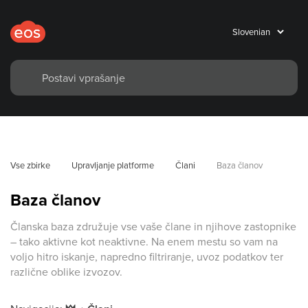
Vse zbirke
Upravljanje platforme
Člani
Baza članov
Baza članov
Članska baza združuje vse vaše člane in njihove zastopnike
– tako aktivne kot neaktivne. Na enem mestu so vam na
voljo hitro iskanje, napredno filtriranje, uvoz podatkov ter
različne oblike izvozov.