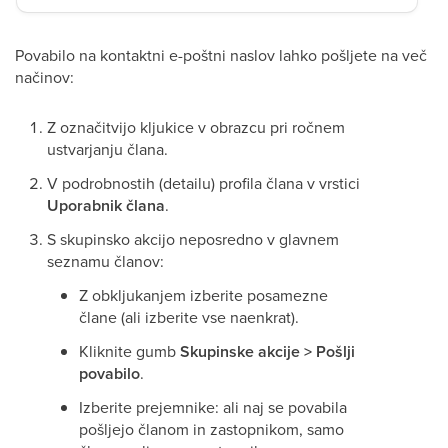
Povabilo na kontaktni e-poštni naslov lahko pošljete na več
načinov:
Z označitvijo kljukice v obrazcu pri ročnem
ustvarjanju člana.
V podrobnostih (detailu) profila člana v vrstici
Uporabnik člana
.
S skupinsko akcijo neposredno v glavnem
seznamu članov:
Z obkljukanjem izberite posamezne
člane (ali izberite vse naenkrat).
Kliknite gumb
Skupinske akcije > Pošlji
povabilo
.
Izberite prejemnike: ali naj se povabila
pošljejo članom in zastopnikom, samo