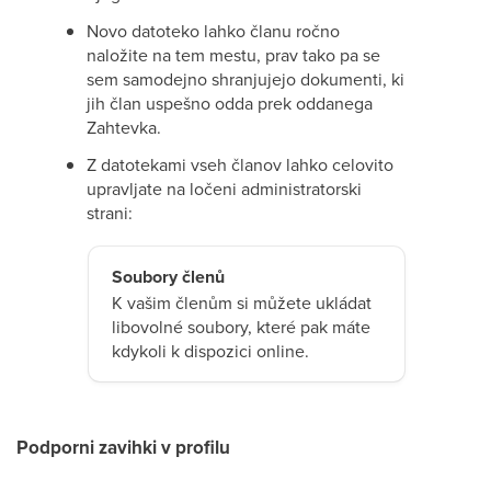
Novo datoteko lahko članu ročno
naložite na tem mestu, prav tako pa se
sem samodejno shranjujejo dokumenti, ki
jih član uspešno odda prek oddanega
Zahtevka.
Z datotekami vseh članov lahko celovito
upravljate na ločeni administratorski
strani:
Soubory členů
K vašim členům si můžete ukládat
libovolné soubory, které pak máte
kdykoli k dispozici online.
Podporni zavihki v profilu