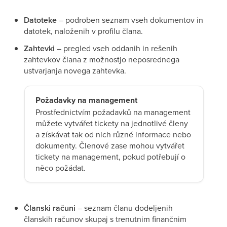
Datoteke
– podroben seznam vseh dokumentov in
datotek, naloženih v profilu člana.
Zahtevki
– pregled vseh oddanih in rešenih
zahtevkov člana z možnostjo neposrednega
ustvarjanja novega zahtevka.
Požadavky na management
Prostřednictvím požadavků na management
můžete vytvářet tickety na jednotlivé členy
a získávat tak od nich různé informace nebo
dokumenty. Členové zase mohou vytvářet
tickety na management, pokud potřebují o
něco požádat.
Članski računi
– seznam članu dodeljenih
članskih računov skupaj s trenutnim finančnim