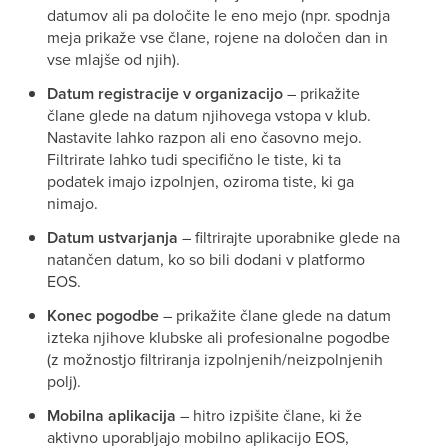
datumov ali pa določite le eno mejo (npr. spodnja
meja prikaže vse člane, rojene na določen dan in
vse mlajše od njih).
Datum registracije v organizacijo
– prikažite
člane glede na datum njihovega vstopa v klub.
Nastavite lahko razpon ali eno časovno mejo.
Filtrirate lahko tudi specifično le tiste, ki ta
podatek imajo izpolnjen, oziroma tiste, ki ga
nimajo.
Datum ustvarjanja
– filtrirajte uporabnike glede na
natančen datum, ko so bili dodani v platformo
EOS.
Konec pogodbe
– prikažite člane glede na datum
izteka njihove klubske ali profesionalne pogodbe
(z možnostjo filtriranja izpolnjenih/neizpolnjenih
polj).
Mobilna aplikacija
– hitro izpišite člane, ki že
aktivno uporabljajo mobilno aplikacijo EOS,