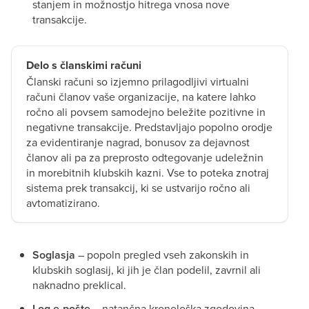
stanjem in možnostjo hitrega vnosa nove
transakcije.
Delo s članskimi računi
Članski računi so izjemno prilagodljivi virtualni
računi članov vaše organizacije, na katere lahko
ročno ali povsem samodejno beležite pozitivne in
negativne transakcije. Predstavljajo popolno orodje
za evidentiranje nagrad, bonusov za dejavnost
članov ali pa za preprosto odtegovanje udeležnin
in morebitnih klubskih kazni. Vse to poteka znotraj
sistema prek transakcij, ki se ustvarijo ročno ali
avtomatizirano.
Soglasja
– popoln pregled vseh zakonskih in
klubskih soglasij, ki jih je član podelil, zavrnil ali
naknadno preklical.
Log e-pošte
– natančna kronološka zgodovina