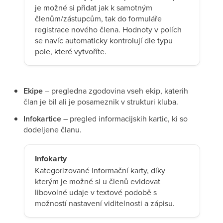
je možné si přidat jak k samotným
členům/zástupcům, tak do formuláře
registrace nového člena. Hodnoty v polích
se navíc automaticky kontrolují dle typu
pole, které vytvoříte.
Ekipe
– pregledna zgodovina vseh ekip, katerih
član je bil ali je posameznik v strukturi kluba.
Infokartice
– pregled informacijskih kartic, ki so
dodeljene članu.
Infokarty
Kategorizované informační karty, díky
kterým je možné si u členů evidovat
libovolné udaje v textové podobě s
možností nastavení viditelnosti a zápisu.