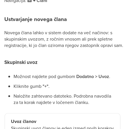
Navigacija:
🜲 → Člani
Ustvarjanje novega člana
Novega člana lahko v sistem dodate na več načinov: s
skupinskim uvozom, z ročnim vnosom ali prek spletne
registracije, ki jo član oziroma njegov zastopnik opravi sam.
Skupinski uvoz
Možnost najdete pod gumbom
Dodatno > Uvoz
.
Kliknite gumb
"+"
.
Naložite zahtevano datoteko. Podrobna navodila
za ta korak najdete v ločenem članku.
Uvoz članov
Skupinski uvoz članov je eden izmed prvih korakov