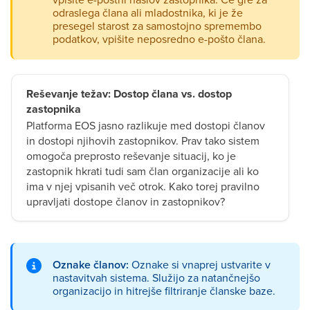
odraslega člana ali mladostnika, ki je že
presegel starost za samostojno spremembo
podatkov, vpišite neposredno e-pošto člana.
Reševanje težav: Dostop člana vs. dostop
zastopnika
Platforma EOS jasno razlikuje med dostopi članov
in dostopi njihovih zastopnikov. Prav tako sistem
omogoča preprosto reševanje situacij, ko je
zastopnik hkrati tudi sam član organizacije ali ko
ima v njej vpisanih več otrok. Kako torej pravilno
upravljati dostope članov in zastopnikov?
Oznake članov:
Oznake si vnaprej ustvarite v
nastavitvah sistema. Služijo za natančnejšo
organizacijo in hitrejše filtriranje članske baze.