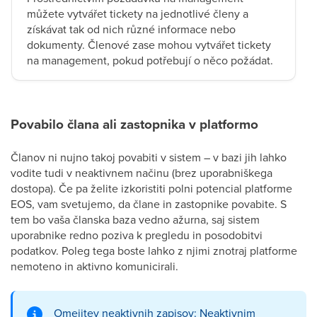
můžete vytvářet tickety na jednotlivé členy a
získávat tak od nich různé informace nebo
dokumenty. Členové zase mohou vytvářet tickety
na management, pokud potřebují o něco požádat.
Povabilo člana ali zastopnika v platformo
Članov ni nujno takoj povabiti v sistem – v bazi jih lahko
vodite tudi v neaktivnem načinu (brez uporabniškega
dostopa). Če pa želite izkoristiti polni potencial platforme
EOS, vam svetujemo, da člane in zastopnike povabite. S
tem bo vaša članska baza vedno ažurna, saj sistem
uporabnike redno poziva k pregledu in posodobitvi
podatkov. Poleg tega boste lahko z njimi znotraj platforme
nemoteno in aktivno komunicirali.
Omejitev neaktivnih zapisov: Neaktivnim