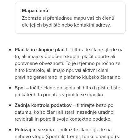
Mapa členů
Zobrazte si přehlednou mapu vašich členů
dle jejich bydliště nebo kontaktní adresy.
Plačila in skupine plačil
– filtrirajte člane glede na
to, ali imajo v določeni skupini plačil odprte ali
poravnane obveznosti. To je izjemno priročno za
hitro kontrolo, ali imajo npr. vsi aktivni člani
pravilno generirano in plačano klubsko članarino.
Spol
– ločite člane po spolu ali hitro izpišite tiste,
pri katerih ta podatek v profilu še manjka.
Zadnja kontrola podatkov
– filtrirajte bazo po
datumu, ko so člani ali starši nazadnje uradno
revidirali in potrdili svoje kontaktne podatke.
Položaj in sezona
– prikažite člane glede na
njihovo vlogo (športnik, trener, funkcionar ipd.) v