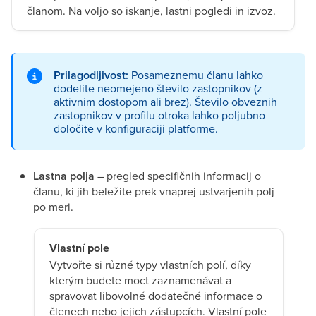
članom. Na voljo so iskanje, lastni pogledi in izvoz.
Prilagodljivost:
Posameznemu članu lahko
dodelite neomejeno število zastopnikov (z
aktivnim dostopom ali brez). Število obveznih
zastopnikov v profilu otroka lahko poljubno
določite v konfiguraciji platforme.
Lastna polja
– pregled specifičnih informacij o
članu, ki jih beležite prek vnaprej ustvarjenih polj
po meri.
Vlastní pole
Vytvořte si různé typy vlastních polí, díky
kterým budete moct zaznamenávat a
spravovat libovolné dodatečné informace o
členech nebo jejich zástupcích. Vlastní pole