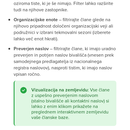
oziroma tiste, ki je še nimajo. Filter lahko razširite
tudi na njihove zastopnike.
Organizacijske enote
– filtrirajte člane glede na
njihovo pripadnost določeni organizacijski veji ali
podružnici v izbrani tekmovalni sezoni (izberete
lahko več enot hkrati).
Preverjen naslov
– filtrirajte člane, ki imajo uradno
preverjen in potrjen naslov bivališča (vnesen prek
samodejnega predlagatelja iz nacionalnega
registra naslovov), nasproti tistim, ki imajo naslov
vpisan ročno.
Vizualizacija na zemljevidu:
Vse člane
z uspešno preverjenim naslovom
(stalno bivališče ali kontaktni naslov) si
lahko z enim klikom prikažete na
preglednem interaktivnem zemljevidu
vaše članske baze.