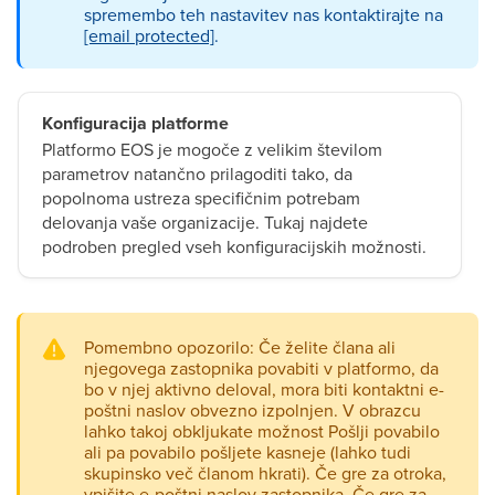
spremembo teh nastavitev nas kontaktirajte na
[email protected]
.
Konfiguracija platforme
Platformo EOS je mogoče z velikim številom
parametrov natančno prilagoditi tako, da
popolnoma ustreza specifičnim potrebam
delovanja vaše organizacije. Tukaj najdete
podroben pregled vseh konfiguracijskih možnosti.
Pomembno opozorilo: Če želite člana ali
njegovega zastopnika povabiti v platformo, da
bo v njej aktivno deloval, mora biti kontaktni e-
poštni naslov obvezno izpolnjen. V obrazcu
lahko takoj obkljukate možnost Pošlji povabilo
ali pa povabilo pošljete kasneje (lahko tudi
skupinsko več članom hkrati). Če gre za otroka,
vpišite e-poštni naslov zastopnika. Če gre za