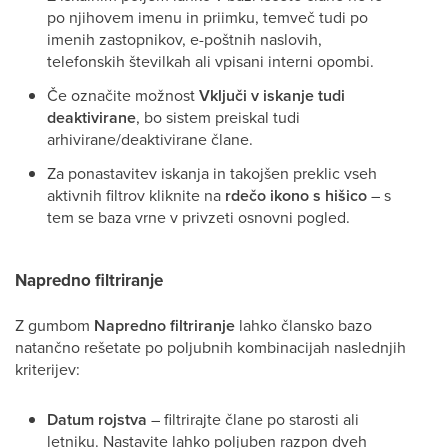
po njihovem imenu in priimku, temveč tudi po
imenih zastopnikov, e-poštnih naslovih,
telefonskih številkah ali vpisani interni opombi.
Če označite možnost
Vključi v iskanje tudi
deaktivirane
, bo sistem preiskal tudi
arhivirane/deaktivirane člane.
Za ponastavitev iskanja in takojšen preklic vseh
aktivnih filtrov kliknite na
rdečo ikono s hišico
– s
tem se baza vrne v privzeti osnovni pogled.
Napredno filtriranje
Z gumbom
Napredno filtriranje
lahko člansko bazo
natančno rešetate po poljubnih kombinacijah naslednjih
kriterijev:
Datum rojstva
– filtrirajte člane po starosti ali
letniku. Nastavite lahko poljuben razpon dveh