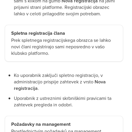
sami s klikom na gumb
Nova registracija
na javni
prijavni strani platforme. Registracijski obrazec
lahko v celoti prilagodite svojim potrebam.
Spletna registracija člana
Prek spletnega registracijskega obrazca se lahko
novi člani registrirajo sami neposredno v vašo
klubsko platformo.
Ko uporabnik zaključi spletno registracijo, v
administracijo prispije zahtevek z vrsto
Nova
registracija
.
Uporabnik z ustreznimi skrbniškimi pravicami ta
zahtevek pregleda in odobri.
Požadavky na management
Prostřednictvím požadavků na management