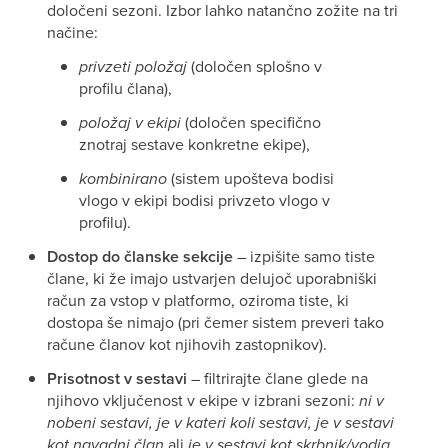
določeni sezoni. Izbor lahko natančno zožite na tri
načine:
privzeti položaj
(določen splošno v
profilu člana),
položaj v ekipi
(določen specifično
znotraj sestave konkretne ekipe),
kombinirano
(sistem upošteva bodisi
vlogo v ekipi bodisi privzeto vlogo v
profilu).
Dostop do članske sekcije
– izpišite samo tiste
člane, ki že imajo ustvarjen delujoč uporabniški
račun za vstop v platformo, oziroma tiste, ki
dostopa še nimajo (pri čemer sistem preveri tako
račune članov kot njihovih zastopnikov).
Prisotnost v sestavi
– filtrirajte člane glede na
njihovo vključenost v ekipe v izbrani sezoni:
ni v
nobeni sestavi, je v kateri koli sestavi, je v sestavi
kot navadni član
ali
je v sestavi kot skrbnik/vodja