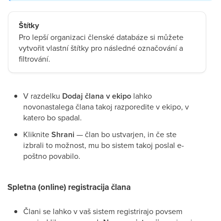
Štítky
Pro lepší organizaci členské databáze si můžete
vytvořit vlastní štítky pro následné označování a
filtrování.
V razdelku
Dodaj člana v ekipo
lahko
novonastalega člana takoj razporedite v ekipo, v
katero bo spadal.
Kliknite
Shrani
— član bo ustvarjen, in če ste
izbrali to možnost, mu bo sistem takoj poslal e-
poštno povabilo.
Spletna (online) registracija člana
Člani se lahko v vaš sistem registrirajo povsem