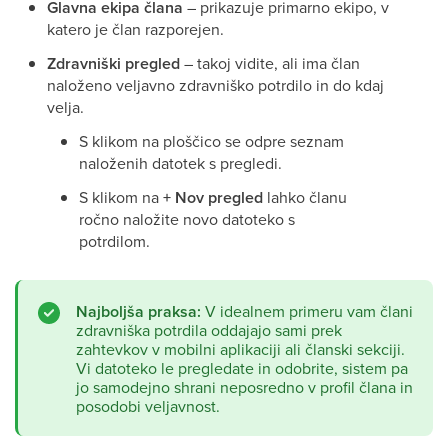
Glavna ekipa člana
– prikazuje primarno ekipo, v
katero je član razporejen.
Zdravniški pregled
– takoj vidite, ali ima član
naloženo veljavno zdravniško potrdilo in do kdaj
velja.
S klikom na ploščico se odpre seznam
naloženih datotek s pregledi.
S klikom na
+ Nov pregled
lahko članu
ročno naložite novo datoteko s
potrdilom.
Najboljša praksa:
V idealnem primeru vam člani
zdravniška potrdila oddajajo sami prek
zahtevkov v mobilni aplikaciji ali članski sekciji.
Vi datoteko le pregledate in odobrite, sistem pa
jo samodejno shrani neposredno v profil člana in
posodobi veljavnost.