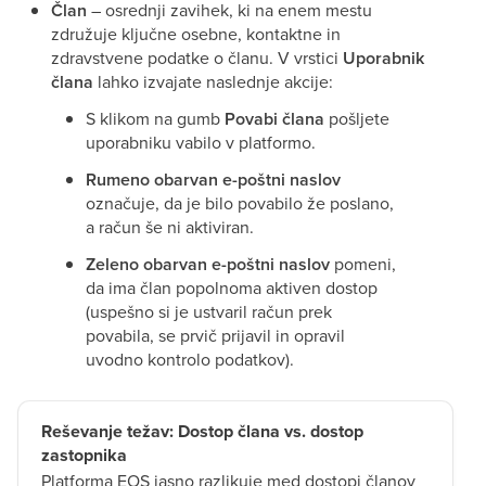
Član
– osrednji zavihek, ki na enem mestu
združuje ključne osebne, kontaktne in
zdravstvene podatke o članu. V vrstici
Uporabnik
člana
lahko izvajate naslednje akcije:
S klikom na gumb
Povabi člana
pošljete
uporabniku vabilo v platformo.
Rumeno obarvan e-poštni naslov
označuje, da je bilo povabilo že poslano,
a račun še ni aktiviran.
Zeleno obarvan e-poštni naslov
pomeni,
da ima član popolnoma aktiven dostop
(uspešno si je ustvaril račun prek
povabila, se prvič prijavil in opravil
uvodno kontrolo podatkov).
Reševanje težav: Dostop člana vs. dostop
zastopnika
Platforma EOS jasno razlikuje med dostopi članov