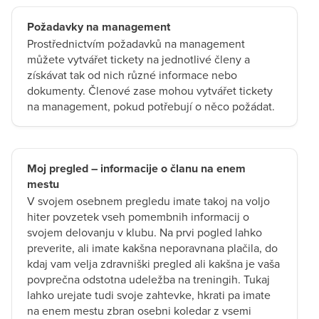
Požadavky na management
Prostřednictvím požadavků na management
můžete vytvářet tickety na jednotlivé členy a
získávat tak od nich různé informace nebo
dokumenty. Členové zase mohou vytvářet tickety
na management, pokud potřebují o něco požádat.
Moj pregled – informacije o članu na enem
mestu
V svojem osebnem pregledu imate takoj na voljo
hiter povzetek vseh pomembnih informacij o
svojem delovanju v klubu. Na prvi pogled lahko
preverite, ali imate kakšna neporavnana plačila, do
kdaj vam velja zdravniški pregled ali kakšna je vaša
povprečna odstotna udeležba na treningih. Tukaj
lahko urejate tudi svoje zahtevke, hkrati pa imate
na enem mestu zbran osebni koledar z vsemi