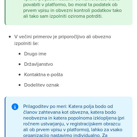
povabiti v platformo, bo moral ta podatek ob
prvem vpisu in obvezni kontroli podatkov tako
ali tako sam izpolniti oziroma potrditi.
V večini primerov je priporočljivo ali obvezno
izpolniti še:
Drugo ime
Državljanstvo
Kontaktna e-pošta
Dodelitev oznak
Prilagoditev po meri: Katera polja bodo od
članov zahtevana kot obvezna, katera bodo
neobvezna in katera popolnoma izklopljena (pri
ročnem ustvarjanju, v registracijskem obrazcu
ali ob prvem vpisu v platformo), lahko za vsako
organizacijo nastavimo individualno. Za