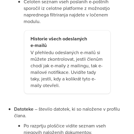
Celoten seznam vseh poslanih e-poštnih
sporočil iz celotne platforme z možnostjo
naprednega filtriranja najdete v ločenem
modulu.
Historie všech odeslaných
e-mailů
V přehledu odeslaných e-mailů si
můžete zkontrolovat, jestli členům
chodí jak e-maily z mailingu, tak e-
mailové notifikace. Uvidíte tady
taky, jestli, kdy a kolikrát tyto e-
maily otevřeli.
Datoteke
– število datotek, ki so naložene v profilu
člana.
Po razprtju ploščice vidite seznam vseh
njegovih naloženih dokumentov.