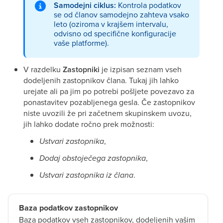
Samodejni ciklus:
Kontrola podatkov
se od članov samodejno zahteva vsako
leto (oziroma v krajšem intervalu,
odvisno od specifične konfiguracije
vaše platforme).
V razdelku
Zastopniki
je izpisan seznam vseh
dodeljenih zastopnikov člana. Tukaj jih lahko
urejate ali pa jim po potrebi pošljete povezavo za
ponastavitev pozabljenega gesla. Če zastopnikov
niste uvozili že pri začetnem skupinskem uvozu,
jih lahko dodate ročno prek možnosti:
Ustvari zastopnika
,
Dodaj obstoječega zastopnika
,
Ustvari zastopnika iz člana
.
Baza podatkov zastopnikov
Baza podatkov vseh zastopnikov, dodeljenih vašim