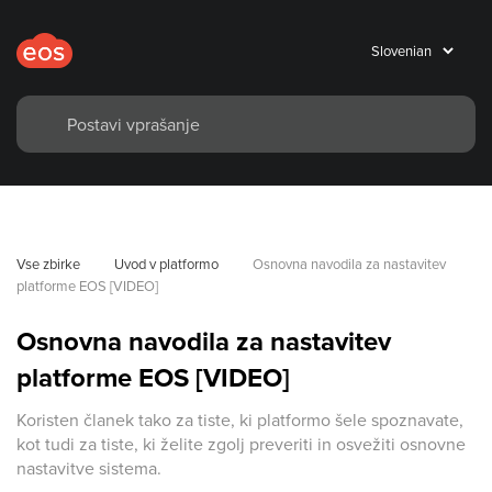
Vse zbirke
Uvod v platformo
Osnovna navodila za nastavitev 
platforme EOS [VIDEO]
Osnovna navodila za nastavitev
platforme EOS [VIDEO]
Koristen članek tako za tiste, ki platformo šele spoznavate,
kot tudi za tiste, ki želite zgolj preveriti in osvežiti osnovne
nastavitve sistema.