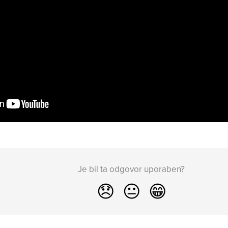
Je bil ta odgovor uporaben?
😞
😐
😁