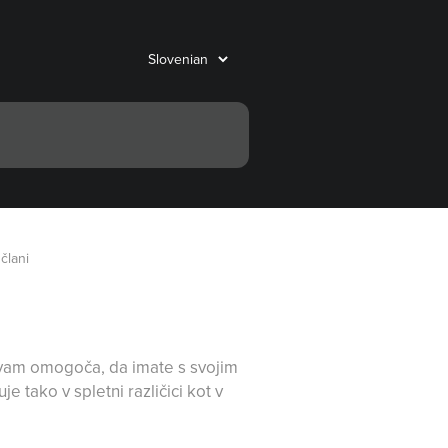
člani
 vam omogoča, da imate s svojim
 tako v spletni različici kot v