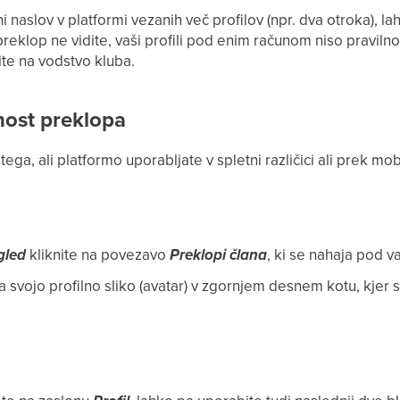
i naslov v platformi vezanih več profilov (npr. dva otroka), l
reklop ne vidite, vaši profili pod enim računom niso praviln
te na vodstvo kluba.
ost preklopa
ga, ali platformo uporabljate v spletni različici ali prek mob
gled
kliknite na povezavo
Preklopi člana
, ki se nahaja pod 
 svojo profilno sliko (avatar) v zgornjem desnem kotu, kjer s