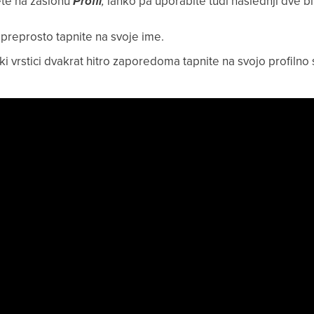
te na zaslonu
Profil
,
lahko pa uporabite tudi naslednji dve bli
preprosto tapnite na svoje ime.
ki vrstici dvakrat hitro zaporedoma tapnite na svojo profilno s