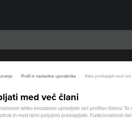
 znanja
Profil in nastavitve uporabnika
Kako preklapljati med več 
ljati med več člani
ačunom lahko enostavno upravljate več profilov članov. To
rok in med njimi poljubno preklapljate. Funkcionalnost deluje