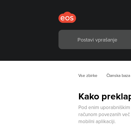
Vse zbirke
Članska baza
Kako preklap
Pod enim uporabniškim r
računom povezanih več ot
mobilni aplikaciji.