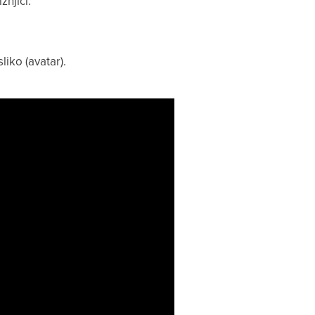
žnjici:
liko (avatar).