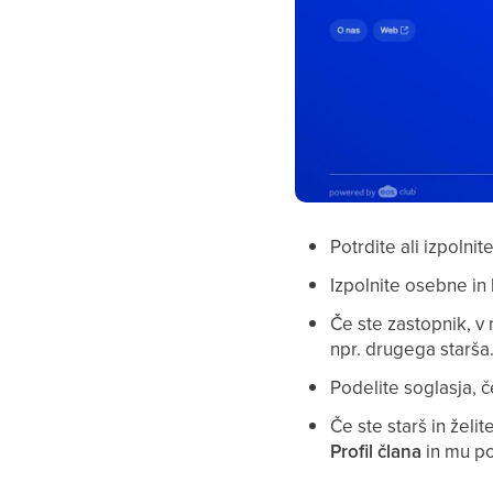
Potrdite ali izpolni
Izpolnite osebne in
Če ste zastopnik, v
npr. drugega starša
Podelite soglasja, č
Če ste starš in želi
Profil člana
in mu poš