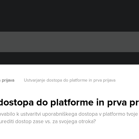
n prijava
Ustvarjanje dostopa do platforme in prva prijava
dostopa do platforme in prva pr
povabilo k ustvaritvi uporabniškega dostopa v platformo tvoje
 urediti dostop zase vs. za svojega otroka?