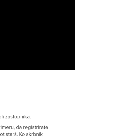
li zastopnika.
imeru, da registrirate
t starš. Ko skrbnik