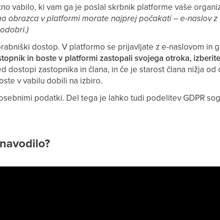
tno vabilo, ki vam ga je poslal skrbnik platforme vaše organi
ga obrazca v platformi morate najprej počakati – e-naslov z
 odobri.)
orabniški dostop. V platformo se prijavljate z e-naslovom in g
topnik in boste v platformi zastopali svojega otroka, izberite
 dostopi zastopnika in člana, in če je starost člana nižja od o
boste v vabilu dobili na izbiro.
osebnimi podatki. Del tega je lahko tudi podelitev GDPR sogla
 navodilo?