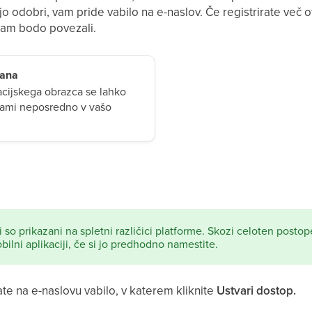
jo odobri, vam pride vabilo na e-naslov. Če registrirate več 
 vam bodo povezali.
lana
acijskega obrazca se lahko
o sami neposredno v vašo
 so prikazani na spletni različici platforme. Skozi celoten post
lni aplikaciji, če si jo predhodno namestite.
te na e-naslovu vabilo, v katerem kliknite
Ustvari dostop.