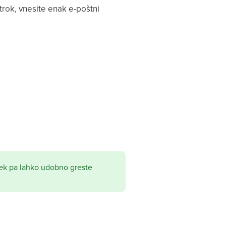
otrok, vnesite enak e-poštni
opek pa lahko udobno greste