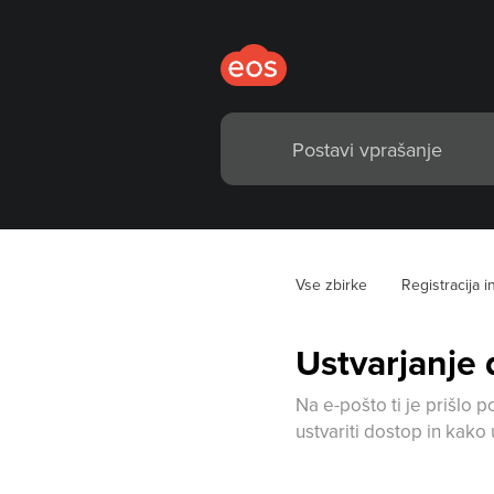
Vse zbirke
Registracija i
Ustvarjanje 
Na e-pošto ti je prišlo 
ustvariti dostop in kako