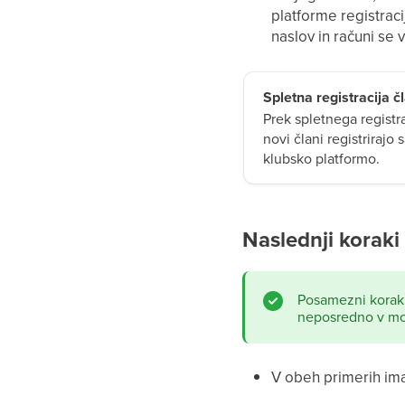
platforme registraci
naslov in računi se
Spletna registracija č
Prek spletnega registr
novi člani registriraj
klubsko platformo.
Naslednji koraki
Posamezni koraki
neposredno v mobi
V obeh primerih ima