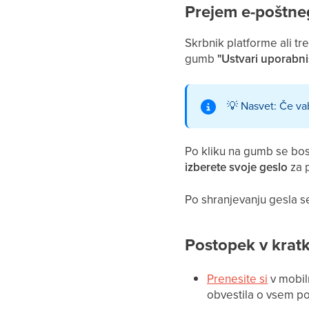
Prejem e-poštne
Skrbnik platforme ali tr
gumb
"Ustvari uporabni
💡
Nasvet: Če vab
Po kliku na gumb se bost
izberete svoje geslo
za p
Po shranjevanju gesla se
Postopek v krat
Prenesite si
v mobiln
obvestila o vsem