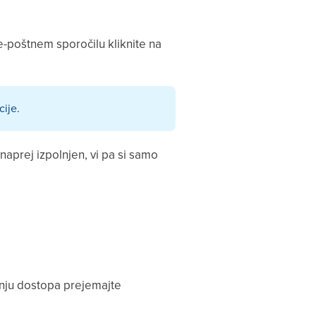
e-poštnem sporočilu kliknite na
cije.
vnaprej izpolnjen, vi pa si samo
anju dostopa prejemajte