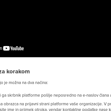
 za korakom
ijo je možna na dva načina:
ki ga skrbnik platforme pošlje neposredno na e-naslov člana a
a obrazca na prijavni strani platforme vaše organizacije. V pr
site ime in priimek otroka, vendar kontaktne podatke nase ko