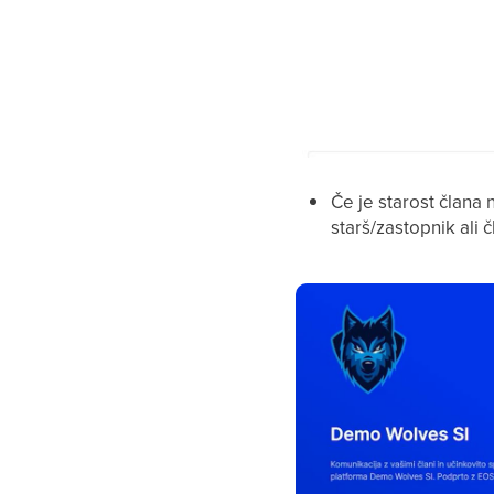
Če je starost člana n
starš/zastopnik ali 