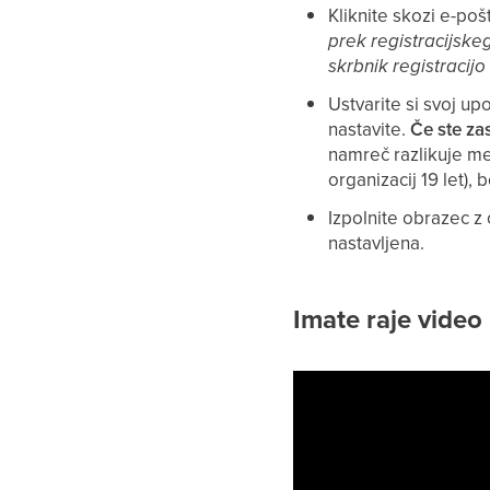
Kliknite skozi e-poš
prek registracijske
skrbnik registracijo
Ustvarite si svoj up
nastavite.
Če ste zas
namreč razlikuje med
organizacij 19 let), 
Izpolnite obrazec z 
nastavljena.
Imate raje video