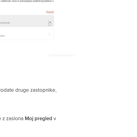
 dodate druge zastopnike,
te z zaslona
Moj pregled
v