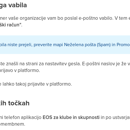
ga vabila
ener vaše organizacije vam bo poslal e-poštno vabilo. V tem 
ški račun"
.
ila niste prejeli, preverite mapi Neželena pošta (Spam) in Promo
e znašli na strani za nastavitev gesla. E-poštni naslov je že 
rijavo v platformo.
 lahko takoj prijavite v platformo.
kih točkah
i telefon aplikacijo
EOS za klube in skupnosti
in po ustvarj
 pomembnem.