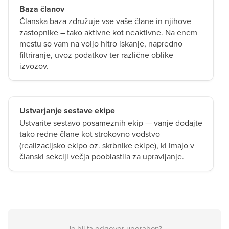
Baza članov
Članska baza združuje vse vaše člane in njihove
zastopnike – tako aktivne kot neaktivne. Na enem
mestu so vam na voljo hitro iskanje, napredno
filtriranje, uvoz podatkov ter različne oblike
izvozov.
Ustvarjanje sestave ekipe
Ustvarite sestavo posameznih ekip — vanje dodajte
tako redne člane kot strokovno vodstvo
(realizacijsko ekipo oz. skrbnike ekipe), ki imajo v
članski sekciji večja pooblastila za upravljanje.
Je bil ta odgovor uporaben?