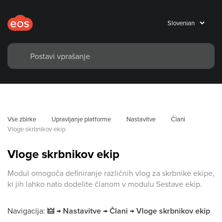
Vse zbirke
Upravljanje platforme
Nastavitve
Člani
Vloge skrbnikov ekip
Vloge skrbnikov ekip
Modul omogoča definiranje različnih vlog za skrbnike ekipe,
ki jih lahko nato dodelite članom v modulu Sestave ekip.
Navigacija:
🜲 → Nastavitve → Člani → Vloge skrbnikov ekip