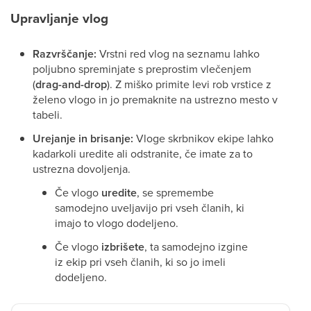
Upravljanje vlog
Razvrščanje:
Vrstni red vlog na seznamu lahko
poljubno spreminjate s preprostim vlečenjem
(
drag-and-drop
). Z miško primite levi rob vrstice z
želeno vlogo in jo premaknite na ustrezno mesto v
tabeli.
Urejanje in brisanje:
Vloge skrbnikov ekipe lahko
kadarkoli uredite ali odstranite, če imate za to
ustrezna dovoljenja.
Če vlogo
uredite
, se spremembe
samodejno uveljavijo pri vseh članih, ki
imajo to vlogo dodeljeno.
Če vlogo
izbrišete
, ta samodejno izgine
iz ekip pri vseh članih, ki so jo imeli
dodeljeno.