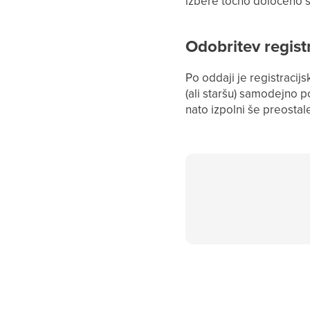
izbere točno določeno s
Odobritev regist
Po oddaji je registracij
(ali staršu) samodejno po
nato izpolni še preostal