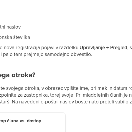
tni naslov
onska številka
e nova registracija pojavi v razdelku
Upravljanje → Pregled
, 
ji pa o tem prejmejo samodejno obvestilo.
jega otroka?
ate svojega otroka, v obrazec vpišite ime, priimek in datum 
izpolnite za zastopnika, torej svoje. Pri mladoletnih članih j
starš. Na navedeni e-poštni naslov boste nato prejeli vabilo z
op člana vs. dostop