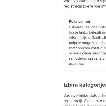
Vodstvo kluba lahko s p
registraciji zbere vse in
Polja po meri
Ustvarite različne vrste
boste lahko beležili i
informacije o članih al
polja je mogoče dodat
zastopnikom kot tudi v
novega člana. Vrednost
samodejno preverjajo g
ustvarite.
Izbira kategorije
Vodstvo lahko določi, k
registraciji. Član lahko t