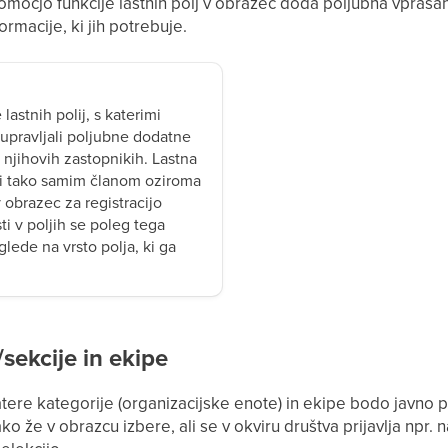
omočjo funkcije lastnih polj v obrazec doda poljubna vprašan
formacije, ki jih potrebuje.
 lastnih polij, s katerimi
n upravljali poljubne dodatne
i njihovih zastopnikih. Lastna
i tako samim članom oziroma
 obrazec za registracijo
i v poljih se poleg tega
lede na vrsto polja, ki ga
/sekcije in ekipe
atere kategorije (organizacijske enote) in ekipe bodo javn
ako že v obrazcu izbere, ali se v okviru društva prijavlja npr. n