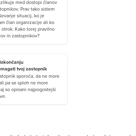
azlikuje med dostopi članov
stopnikov. Prav tako sistem
vanje situacij, ko je
am član organizacije ali ko
 otrok. Kako torej pravilno
nov in zastopnikov?
 dokončanju
omagati tvoj zastopnik
astopnik sporoča, da ne more
 ali pa se sploh ne more
daj so opisani najpogostejši
tve.