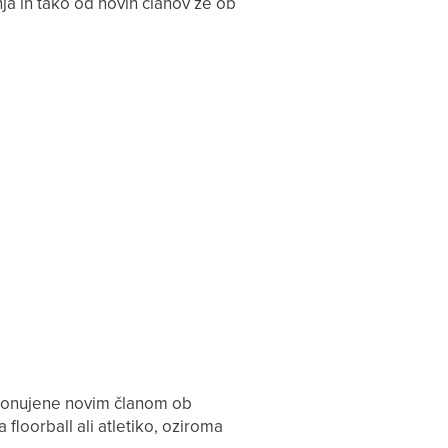
ja in tako od novih članov že ob
o ponujene novim članom ob
a floorball ali atletiko, oziroma