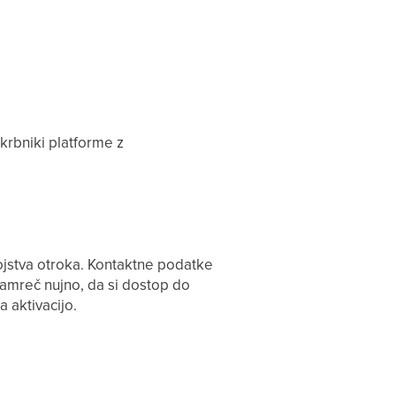
skrbniki platforme z
rojstva otroka. Kontaktne podatke
e namreč nujno, da si dostop do
a aktivacijo.