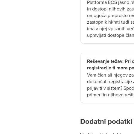
Platforma EOS jasno r
in dostopi njihovih za
omogoča preprosto reše
zastopnik hkrati tudi s
ima v njej vpisanih več
upravljati dostope čla
Reševanje težav: Pri
registracije ti mora p
Vam član ali njegov z
dokončati registracije
prijaviti v sistem? Spo
primeri in njihove reši
Dodatni podatki