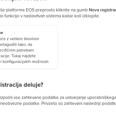
aše platforme EOS preprosto kliknite na gumb
Nova registrac
 to funkcijo v nastavitvah sistema kadar koli izklopite.
me
če z velikim številom
ilagoditi tako, da
ecifičnim potrebam
acije. Tukaj najdete
 konfiguracijskih možnosti.
stracija deluje?
 izpolni vse zahtevane podatke za ustvarjanje uporabniškega 
neobvezne podatke. Privzeto so zahtevani naslednji podatki