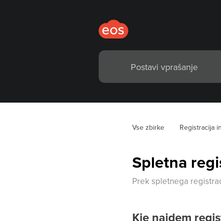
Vse zbirke
Registracija i
Spletna regi
Prek spletnega registra
Kje najdem regis