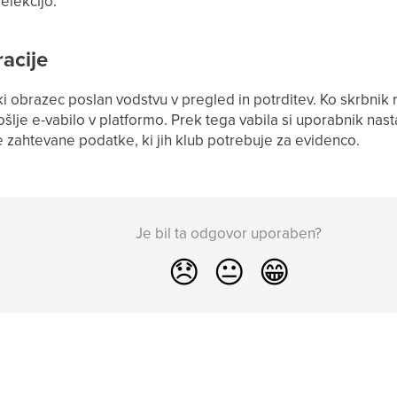
elekcijo.
racije
ski obrazec poslan vodstvu v pregled in potrditev. Ko skrbnik 
šlje e-vabilo v platformo. Prek tega vabila si uporabnik nasta
e zahtevane podatke, ki jih klub potrebuje za evidenco.
Je bil ta odgovor uporaben?
😞
😐
😁