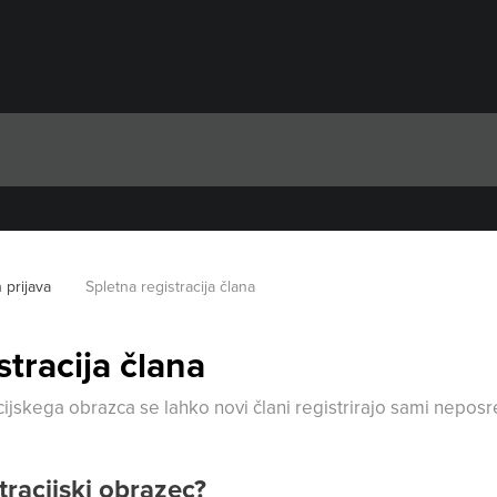
n prijava
Spletna registracija člana
stracija člana
cijskega obrazca se lahko novi člani registrirajo sami nepos
tracijski obrazec?