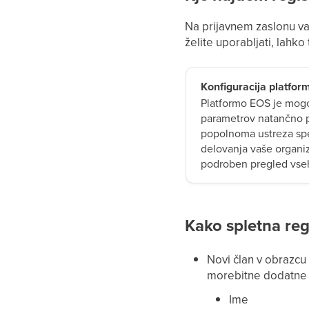
Na prijavnem zaslonu v
želite uporabljati, lahko
Konfiguracija platfor
Platformo EOS je mogo
parametrov natančno pr
popolnoma ustreza sp
delovanja vaše organiz
podroben pregled vseh
Kako spletna regi
Novi član v obrazcu
morebitne dodatne 
Ime