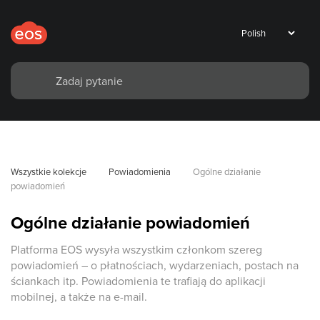
Wszystkie kolekcje
Powiadomienia
Ogólne działanie 
powiadomień
Ogólne działanie powiadomień
Platforma EOS wysyła wszystkim członkom szereg
powiadomień – o płatnościach, wydarzeniach, postach na
ściankach itp. Powiadomienia te trafiają do aplikacji
mobilnej, a także na e-mail.