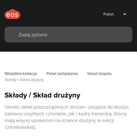
Wszystkie kolekcje
Panel zarządzania
Skład zespołu
Składy / Skład drużyny
Składy / Skład drużyny
Utwórz skład poszczególnych drużyn– przypisz do drużyn
zarówno zwykłych członków, jak i kadrę trenerską, którzy
mają więcej uprawnień na ściance drużyny w sekcji
członkowskiej.