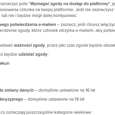
aznaczyć pole "
Wymagać zgody na dostęp do platformy"
, 
onowania członka na twojej platformie. Jeśli nie zaznaczysz
lub nie i będzie mógł dalej kontyuować.
ego potwierdzenia e-mailem
– zaznacz, jeśli chcesz włączyć
erdzenie zgody, które członek otrzyma e-mailem, aby potwier
ustawić
ważności zgody
, przez jaki czas zgoda będzie obow
kto będzie
udzielać zgody
:
iekun
do zmiany danych
– domyślnie ustawione na 16 lat
decyzyjnego
– domyślnie ustawione na 19 lat
, co oznaczają poszczególne kategorie wiekowe: