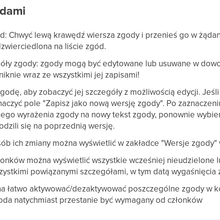
odami
: Chwyć lewą krawędź wiersza zgody i przenieś go w żądane
zwierciedlona na liście zgód.
egóły zgody: zgody mogą być edytowane lub usuwane w dow
niknie wraz ze wszystkimi jej zapisami!
godę, aby zobaczyć jej szczegóły z możliwością edycji. Jeśli
aczyć pole "Zapisz jako nową wersję zgody". Po zaznaczeni
ego wyrażenia zgody na nowy tekst zgody, ponownie wybie
odzili się na poprzednią wersję.
sób ich zmiany można wyświetlić w zakładce "Wersje zgody"
łonków można wyświetlić wszystkie wcześniej nieudzielone 
szystkimi powiązanymi szczegółami, w tym datą wygaśnięcia 
na łatwo aktywować/dezaktywować poszczególne zgody w ko
da natychmiast przestanie być wymagany od członków