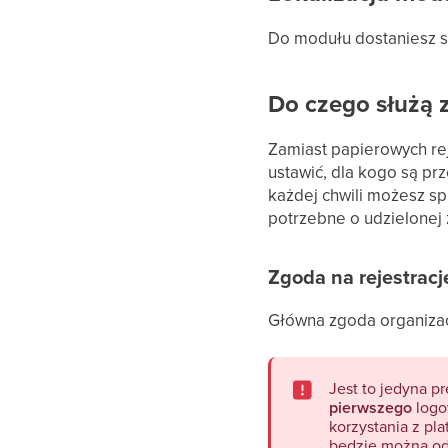
Do modułu dostaniesz s
Do czego służą 
Zamiast papierowych rej
ustawić, dla kogo są p
każdej chwili możesz spr
potrzebne o udzielonej 
Zgoda na rejestracj
Główna zgoda organizacj
Jest to jedyna p
pierwszego
logo
korzystania z pl
będzie można od