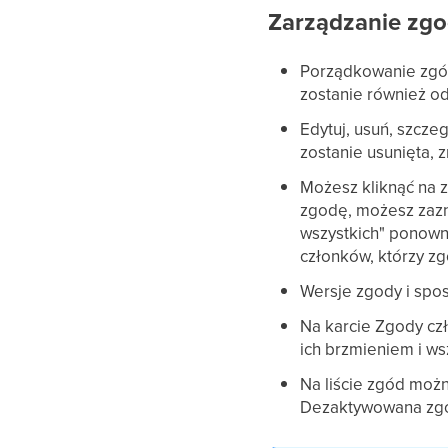
Zarządzanie zg
Porządkowanie zgód
zostanie również od
Edytuj, usuń, szcz
zostanie usunięta, z
Możesz kliknąć na z
zgodę, możesz zazn
wszystkich" ponown
członków, którzy zg
Wersje zgody i spo
Na karcie Zgody cz
ich brzmieniem i w
Na liście zgód moż
Dezaktywowana zgo