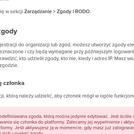
ię w sekcji
Zarządzanie > Zgody i RODO
.
zgody
estracji do organizacji lub zgód, możesz utworzyć zgody el
rzeznaczone i czy będą wymagane przy późniejszym logowaniu
awdzić, kto udzielił zgody, kto nie, kiedy i adres IP. Masz 
zgodzie.
ę członka
i, którą należy udzielić, aby członek mógł w ogóle funkcjon
redefiniowana zgoda, którą można jedynie edytować. Jest ściśl
wania się członka do platformy. Zalecamy jej wypełnienie i ak
atformy. Jeśli aktywujesz ją w momencie, gdy masz już zalogowa
 nich uzyskać zgody.