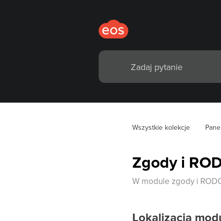
Wszystkie kolekcje
Pane
Zgody i RO
W module zgody i RODO
Lokalizacja mod