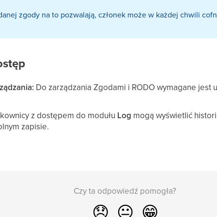
 danej zgody na to pozwalają, członek może w każdej chwili co
ostęp
ządzania:
Do zarządzania Zgodami i RODO wymagane jest u
kownicy z dostępem do modułu
Log
mogą wyświetlić histor
lnym zapisie.
Czy ta odpowiedź pomogła?
😞
😐
😁