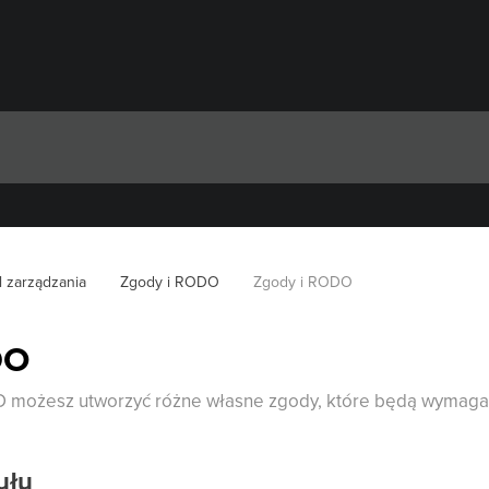
l zarządzania
Zgody i RODO
Zgody i RODO
DO
 możesz utworzyć różne własne zgody, które będą wymagan
ułu