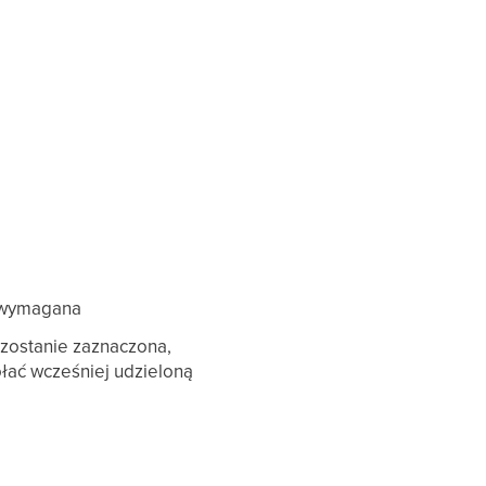
e wymagana
a zostanie zaznaczona,
ać wcześniej udzieloną