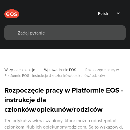
Wszystkie kolekcje
Wprowadzenie EOS
Rozpoczęcie pracy w 
Platformie EOS - instrukcje dla członków/opiekunów/rodziców
Rozpoczęcie pracy w Platformie EOS -
instrukcje dla
członków/opiekunów/rodziców
Ten artykuł zawiera szablony, które można udostępniać
członkom i/lub ich opiekunom/rodzicom. Są to wskazówki,