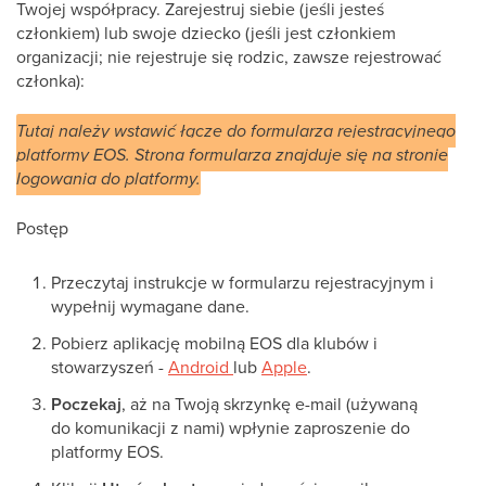
Twojej współpracy. Zarejestruj siebie (jeśli jesteś
członkiem) lub swoje dziecko (jeśli jest członkiem
organizacji; nie rejestruje się rodzic, zawsze rejestrować
członka):
Tutaj należy wstawić łącze do formularza rejestracyjnego
platformy EOS. Strona formularza znajduje się na stronie
logowania do platformy.
Postęp
Przeczytaj instrukcje w formularzu rejestracyjnym i
wypełnij wymagane dane.
Pobierz aplikację mobilną EOS dla klubów i
stowarzyszeń -
Android
lub
Apple
.
Poczekaj
, aż na Twoją skrzynkę e-mail (używaną
do komunikacji z nami) wpłynie zaproszenie do
platformy EOS.