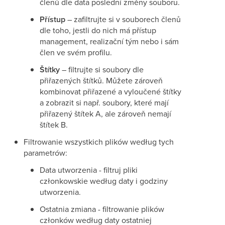
členů dle data poslední změny souboru.
Přístup
– zafiltrujte si v souborech členů
dle toho, jestli do nich má přístup
management, realizační tým nebo i sám
člen ve svém profilu.
Štítky
– filtrujte si soubory dle
přiřazených štítků. Můžete zároveň
kombinovat přiřazené a vyloučené štítky
a zobrazit si např. soubory, které mají
přiřazený štítek A, ale zároveň nemají
štítek B.
Filtrowanie wszystkich plików według tych
parametrów:
Data utworzenia - filtruj pliki
członkowskie według daty i godziny
utworzenia.
Ostatnia zmiana - filtrowanie plików
członków według daty ostatniej