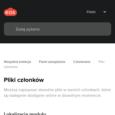
Wszystkie kolekcje
Panel zarządzania
Członkowie
Pliki 
członków
Pliki członków
Możesz zapisywać dowolne pliki w swoich członkach, które
są następnie dostępne online w dowolnym momencie.
Lokalizacja modułu