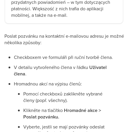
przydatnych powiadomień – w tym dotyczących
płatności. Większość z nich trafia do aplikacji
mobilnej, a także na e-mail.
Poslat pozvánku na kontaktní e-mailovou adresu je možné
několika způsoby:
Checkboxem ve formuláři při ruční tvorbě člena.
V detailu vytvořeného člena v řádku
Uživatel
člena
.
Hromadnou akcí na výpisu členů:
Pomocí checkboxů zaklikněte vybrané
členy (popř. všechny).
Klikněte na tlačítko
Hromadné akce >
Poslat pozvánku.
Vyberte, jestli se mají pozvánky odeslat