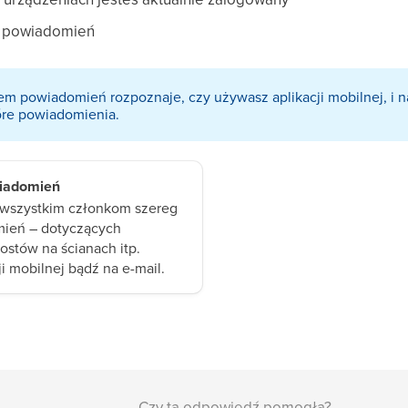
a powiadomień
tem powiadomień rozpoznaje, czy używasz aplikacji mobilnej, i n
óre powiadomienia.
wiadomień
 wszystkim członkom szereg
ień – dotyczących
ostów na ścianach itp.
ji mobilnej bądź na e-mail.
Czy ta odpowiedź pomogła?