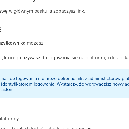
nazwę w głównym pasku, a zobaczysz link.
ć
użytkownika
możesz:
l, którego używasz do logowania się na platformę i do aplika
mail do logowania nie może dokonać nikt z administratorów plat
identyfikatorem logowania. Wystarczy, że wprowadzisz nowy adr
hasłem.
platformy
ch urządzeniach jesteś aktualnie zalogowany