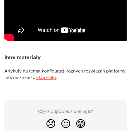
Inne materiały
Artykuły na temat konfiguracji różnych rozwiązań platformy
można znaleźć
EOS Help
.
Czy ta odpowiedź pomogła?
😞
😐
😁