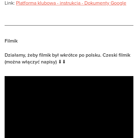
Link:
Platforma klubowa - instrukcja - Dokumenty Google
Filmik
Działamy, żeby filmik był wkrótce po polsku. Czeski filmik
(można włączyć napisy)
⬇
⬇