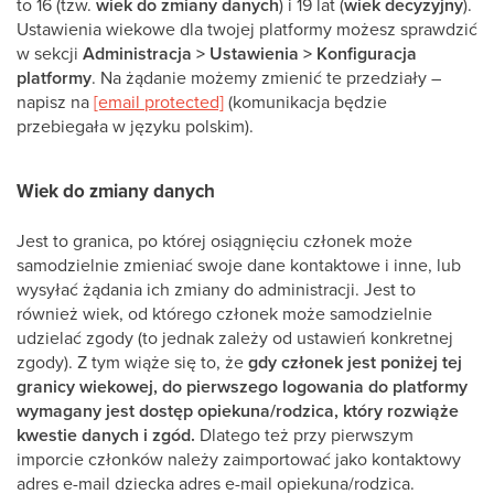
to 16 (tzw.
wiek do zmiany danych
) i 19 lat (
wiek decyzyjny
).
Ustawienia wiekowe dla twojej platformy możesz sprawdzić
w sekcji
Administracja > Ustawienia > Konfiguracja
platformy
. Na żądanie możemy zmienić te przedziały –
napisz na
[email protected]
(komunikacja będzie
przebiegała w języku polskim).
Wiek do zmiany danych
Jest to granica, po której osiągnięciu członek może
samodzielnie zmieniać swoje dane kontaktowe i inne, lub
wysyłać żądania ich zmiany do administracji. Jest to
również wiek, od którego członek może samodzielnie
udzielać zgody (to jednak zależy od ustawień konkretnej
zgody). Z tym wiąże się to, że
gdy członek jest poniżej tej
granicy wiekowej, do pierwszego logowania do platformy
wymagany jest dostęp opiekuna/rodzica, który rozwiąże
kwestie danych i zgód.
Dlatego też przy pierwszym
imporcie członków należy zaimportować jako kontaktowy
adres e-mail dziecka adres e-mail opiekuna/rodzica.