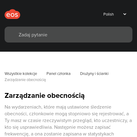
Wszystkie kolekcje
Panel członka
Drużyny i ścianki
Zarządzanie obecnością
Zarządzanie obecnością
Na wydarzeniach, które mają ustawione śledzenie
obecności, członkowie mogą stopniowo się rejestrować, a
Ty masz w czasie rzeczywistym przegląd, kto uczestniczy, a
kto się usprawiedliwia. Następnie możesz zapisać
frekwencję, a ona zostanie zapisana w statystykach