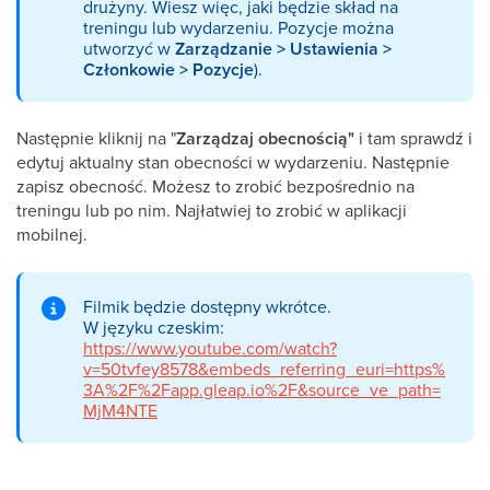
drużyny. Wiesz więc, jaki będzie skład na
treningu lub wydarzeniu. Pozycje można
utworzyć w
Zarządzanie > Ustawienia >
Członkowie > Pozycje
).
Następnie kliknij na "
Zarządzaj obecnością"
i tam sprawdź i
edytuj aktualny stan obecności w wydarzeniu. Następnie
zapisz obecność. Możesz to zrobić bezpośrednio na
treningu lub po nim. Najłatwiej to zrobić w aplikacji
mobilnej.
Filmik będzie dostępny wkrótce.
W języku czeskim:
https://www.youtube.com/watch?
v=50tvfey8578&embeds_referring_euri=https%
3A%2F%2Fapp.gleap.io%2F&source_ve_path=
MjM4NTE