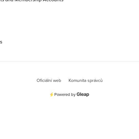
ps
Oficiální web
Komunita správců
Powered by