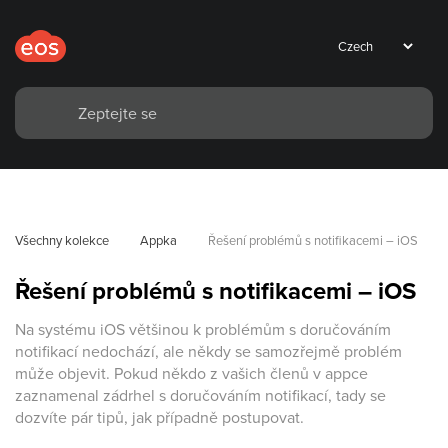
Všechny kolekce
Appka
Řešení problémů s notifikacemi – iOS
Řešení problémů s notifikacemi – iOS
Na systému iOS většinou k problémům s doručováním
notifikací nedochází, ale někdy se samozřejmě problém
může objevit. Pokud někdo z vašich členů v appce
zaznamenal zádrhel s doručováním notifikací, tady se
dozvíte pár tipů, jak případně postupovat.