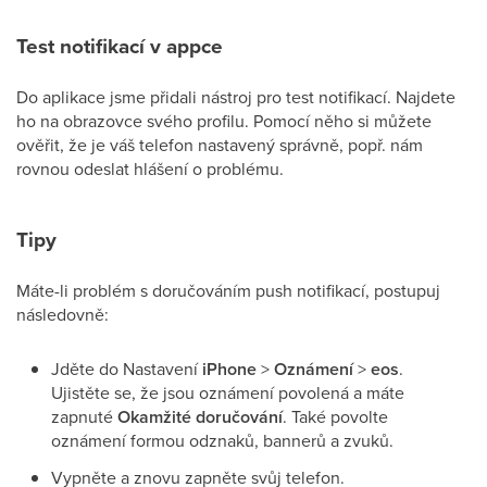
Test notifikací v appce
Do aplikace jsme přidali nástroj pro test notifikací. Najdete
ho na obrazovce svého profilu. Pomocí něho si můžete
ověřit, že je váš telefon nastavený správně, popř. nám
rovnou odeslat hlášení o problému.
Tipy
Máte-li problém s doručováním push notifikací, postupuj
následovně:
Jděte do Nastavení
iPhone
>
Oznámení
>
eos
.
Ujistěte se, že jsou oznámení povolená a máte
zapnuté
Okamžité doručování
. Také povolte
oznámení formou odznaků, bannerů a zvuků.
Vypněte a znovu zapněte svůj telefon.