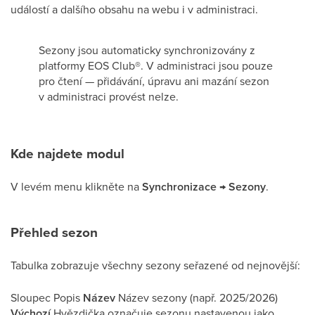
událostí a dalšího obsahu na webu i v administraci.
Sezony jsou automaticky synchronizovány z
platformy EOS Club®. V administraci jsou pouze
pro čtení — přidávání, úpravu ani mazání sezon
v administraci provést nelze.
Kde najdete modul
V levém menu klikněte na
Synchronizace → Sezony
.
Přehled sezon
Tabulka zobrazuje všechny sezony seřazené od nejnovější:
Sloupec Popis
Název
Název sezony (např. 2025/2026)
Výchozí
Hvězdička označuje sezonu nastavenou jako