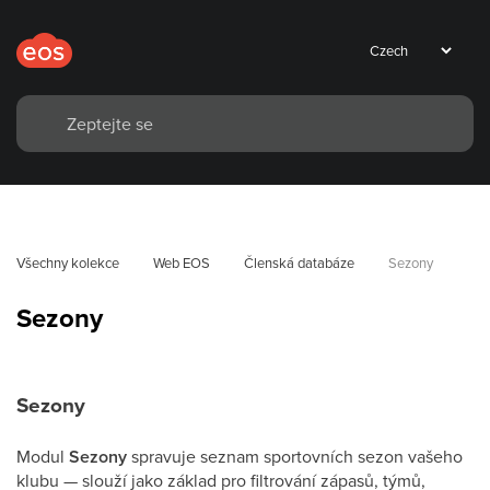
Všechny kolekce
Web EOS
Členská databáze
Sezony
Sezony
Sezony
Modul
Sezony
spravuje seznam sportovních sezon vašeho
klubu — slouží jako základ pro filtrování zápasů, týmů,