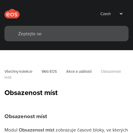
Všechny kolekce
Web EOS
Akce a události
Obsazenost 
míst
Obsazenost míst
Obsazenost míst
Modul
Obsazenost míst
zobrazuje časové bloky, ve kterých