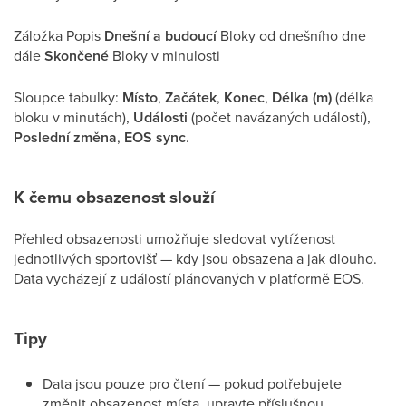
Záložka Popis
Dnešní a budoucí
Bloky od dnešního dne
dále
Skončené
Bloky v minulosti
Sloupce tabulky:
Místo
,
Začátek
,
Konec
,
Délka (m)
(délka
bloku v minutách),
Události
(počet navázaných událostí),
Poslední změna
,
EOS sync
.
K čemu obsazenost slouží
Přehled obsazenosti umožňuje sledovat vytíženost
jednotlivých sportovišť — kdy jsou obsazena a jak dlouho.
Data vycházejí z událostí plánovaných v platformě EOS.
Tipy
Data jsou pouze pro čtení — pokud potřebujete
změnit obsazenost místa, upravte příslušnou