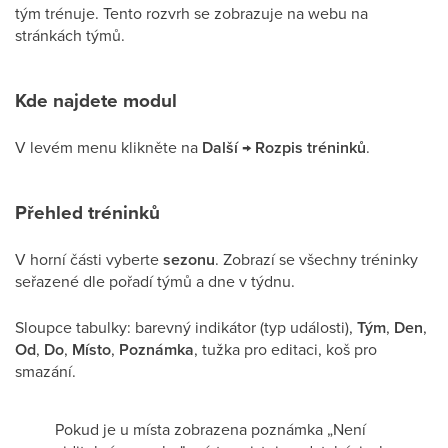
tým trénuje. Tento rozvrh se zobrazuje na webu na
stránkách týmů.
Kde najdete modul
V levém menu klikněte na
Další → Rozpis tréninků
.
Přehled tréninků
V horní části vyberte
sezonu
. Zobrazí se všechny tréninky
seřazené dle pořadí týmů a dne v týdnu.
Sloupce tabulky: barevný indikátor (typ události),
Tým
,
Den
,
Od
,
Do
,
Místo
,
Poznámka
, tužka pro editaci, koš pro
smazání.
Pokud je u místa zobrazena poznámka „Není