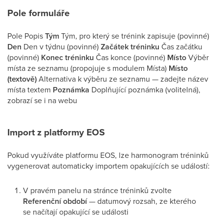
Pole formuláře
Pole Popis
Tým
Tým, pro který se trénink zapisuje (povinné)
Den
Den v týdnu (povinné)
Začátek tréninku
Čas začátku
(povinné)
Konec tréninku
Čas konce (povinné)
Místo
Výběr
místa ze seznamu (propojuje s modulem Místa)
Místo
(textově)
Alternativa k výběru ze seznamu — zadejte název
místa textem
Poznámka
Doplňující poznámka (volitelná),
zobrazí se i na webu
Import z platformy EOS
Pokud využíváte platformu EOS, lze harmonogram tréninků
vygenerovat automaticky importem opakujících se událostí:
V pravém panelu na stránce tréninků zvolte
Referenční období
— datumový rozsah, ze kterého
se načítají opakující se události