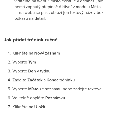
viditelné na webu", místo existuje v databázi, ale
nemá zapnutý přepínač Aktivní v modulu Místa
— na webu se pak zobrazí jen textový název bez
odkazu na detail.
Jak přidat trénink ručně
Klikněte na
Nový záznam
Vyberte
Tým
Vyberte
Den
v týdnu
Zadejte
Začátek
a
Konec
tréninku
Vyberte
Místo
ze seznamu nebo zadejte textově
Volitelně doplňte
Poznámku
Klikněte na
Uložit