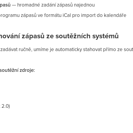
ápasů
— hromadné zadání zápasů najednou
rogramu zápasů ve formátu iCal pro import do kalendáře
hování zápasů ze soutěžních systémů
adávat ručně, umíme je automaticky stahovat přímo ze sout
outěžní zdroje:
 2.0)