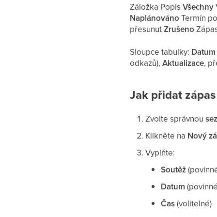
Záložka Popis
Všechny
Naplánováno
Termín po
přesunut
Zrušeno
Zápas
Sloupce tabulky:
Datum 
odkazů),
Aktualizace
, p
Jak přidat zápas
Zvolte správnou
se
Klikněte na
Nový z
Vyplňte:
Soutěž
(povinn
Datum
(povinné
Čas
(volitelné)