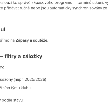
e
slouží ke správě zápasového programu — termínů utkání, v
ze přidávat ručně nebo jsou automaticky synchronizovány ze
ul
přímo na
Zápasy a soutěže
.
 filtry a záložky
ry:
sezony (např. 2025/2026)
tního týmu klubu
y podle stavu: