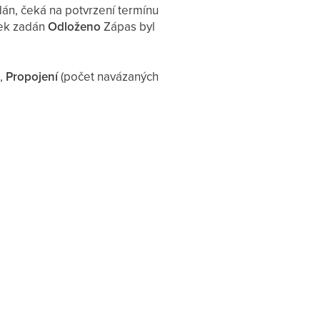
án, čeká na potvrzení termínu
dek zadán
Odloženo
Zápas byl
k
,
Propojení
(počet navázaných