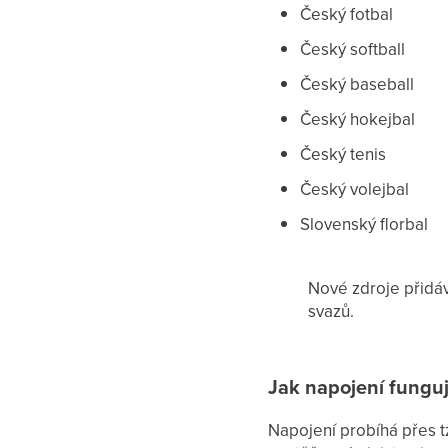
Český fotbal
Český softball
Český baseball
Český hokejbal
Český tenis
Český volejbal
Slovenský florbal
Nové zdroje přidá
svazů.
Jak napojení fungu
Napojení probíhá přes t