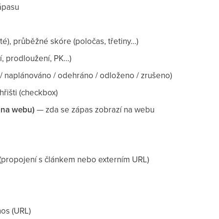
zápasu
té), průběžné skóre (poločas, třetiny…)
í, prodloužení, PK…)
 / naplánováno / odehráno / odloženo / zrušeno)
řišti (checkbox)
t na webu)
— zda se zápas zobrazí na webu
(propojení s článkem nebo externím URL)
nos (URL)