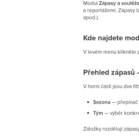
Modul
Zápasy a soutěž
a reportážemi. Zápasy l
apod.).
Kde najdete mod
V levém menu klikněte 
Přehled zápasů —
V horní části jsou dva filt
Sezona
— přepínač 
Tým
— výběr konkré
Záložky rozdělují zápas