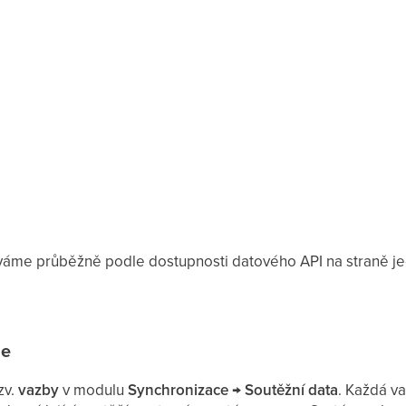
váme průběžně podle dostupnosti datového API na straně je
je
zv.
vazby
v modulu
Synchronizace → Soutěžní data
. Každá v