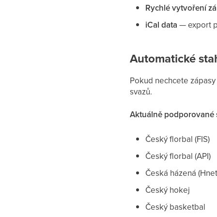
Rychlé vytvoření z
iCal data
— export p
Automatické sta
Pokud nechcete zápasy z
svazů.
Aktuálně podporované s
Český florbal (FIS)
Český florbal (API)
Česká házená (Hnet
Český hokej
Český basketbal