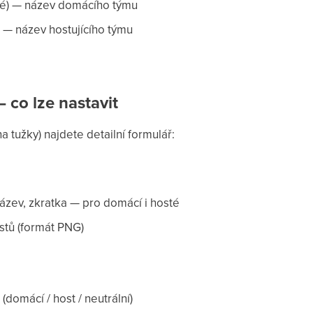
é) — název domácího týmu
 — název hostujícího týmu
 co lze nastavit
a tužky) najdete detailní formulář:
název, zkratka — pro domácí i hosté
stů (formát PNG)
(domácí / host / neutrální)