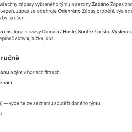
Všechny zápasy vybraného týmu a sezony
Zadáno
Zápas zad
tvrzen, zápas se odehraje
Odehráno
Zápas proběhl, výsle
 byl zrušen
a čas
, loga a názvy
Domácí / Hosté
,
Soutěž / místo
,
Výslede
řepínač aktivní, tužka, koš.
 ručně
zonu
a
tým
v horních filtrech
áznam
é) — vyberte ze seznamu soutěží daného týmu
)