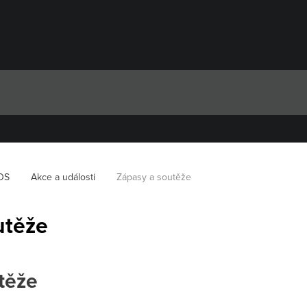
OS
Akce a události
Zápasy a soutěže
utěže
těže