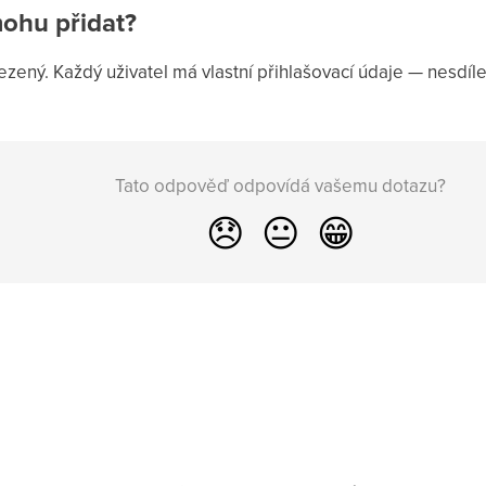
mohu přidat?
zený. Každý uživatel má vlastní přihlašovací údaje — nesdíle
Tato odpověď odpovídá vašemu dotazu?
😞
😐
😁