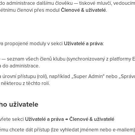
 do administrace dalšímu člověku — tiskové mluvčí, vedouc
rétnímu členovi přes modul
Členové & uživatelé
.
 dva propojené moduly v sekci
Uživatelé a práva
:
é
— seznam všech členů klubu (synchronizovaný z platformy 
 do administrace.
úrovní přístupu (rolí), například „Super Admin" nebo „Správc
některou z těchto rolí.
ho uživatele
vřete sekci
Uživatelé a práva → Členové & uživatelé
ému chcete dát přístup (lze vyhledat jménem nebo e-mailem