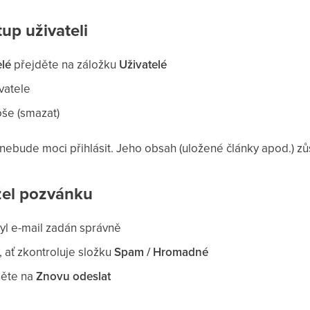
tup uživateli
elé
přejděte na záložku
Uživatelé
vatele
oše (smazat)
 nebude moci přihlásit. Jeho obsah (uložené články apod.) z
žel pozvánku
 byl e-mail zadán správně
, ať zkontroluje složku
Spam / Hromadné
kněte na
Znovu odeslat