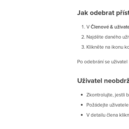
Jak odebrat přís
V
Členové & uživat
Najděte daného uži
Klikněte na ikonu k
Po odebrání se uživatel
Uživatel neobdr
Zkontrolujte, jestli
Požádejte uživatele
V detailu člena kli