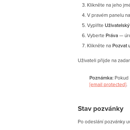
Klikněte na jeho jm
V pravém panelu na
Vyplňte
Uživatelský
Vyberte
Práva
— úro
Klikněte na
Pozvat 
Uživateli přijde na zad
Poznámka:
Pokud č
[email protected]
.
Stav pozvánky
Po odeslání pozvánky uv