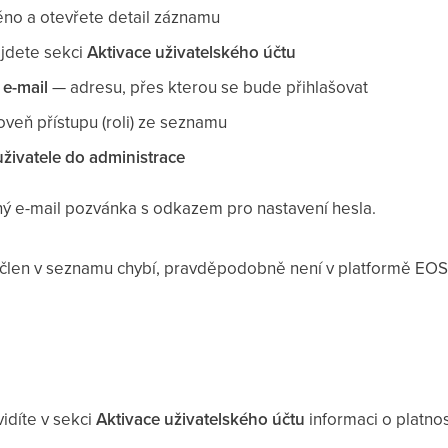
éno a otevřete detail záznamu
jdete sekci
Aktivace uživatelského účtu
 e-mail
— adresu, přes kterou se bude přihlašovat
veň přístupu (roli) ze seznamu
uživatele do administrace
aný e-mail pozvánka s odkazem pro nastavení hesla.
len v seznamu chybí, pravděpodobně není v platformě EOS
idíte v sekci
Aktivace uživatelského účtu
informaci o platno