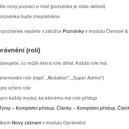
le nový pozvací e-mail (pozvánka je stále aktivní)
pozvánka bude zneplatněna
h pozvánek najdete v záložce
Pozvánky
v modulu Členové & 
rávnění (rolí)
tavujete, co může která role dělat. Každá role má:
menování role (např. „Redaktor", „Super Admin")
pis určení role
pro každý modul, ke kterému má role přístup
Týmy – Kompletní přístup
,
Články – Kompletní přístup
,
Článk
čítkem
Nový záznam
v modulu Oprávnění.