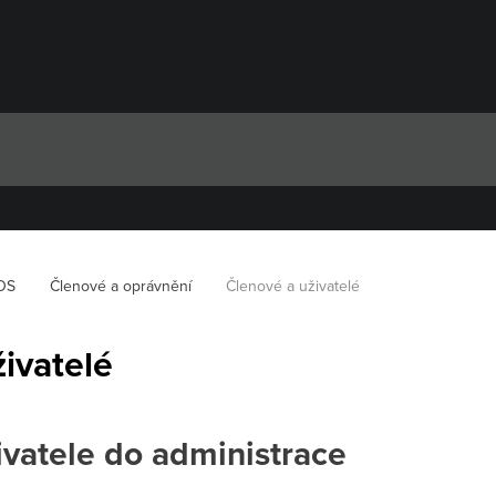
OS
Členové a oprávnění
Členové a uživatelé
ivatelé
ivatele do administrace