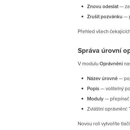
Znovu odeslat
— zaš
Zrušit pozvánku
— 
Přehled všech čekajícíc
Správa úrovní op
V modulu
Oprávnění
nas
Název úrovně
— poj
Popis
— volitelný po
Moduly
— přepínač 
Zvláštní oprávnění:
Novou roli vytvoříte tla