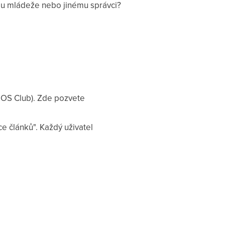
ímu mládeže nebo jinému správci?
EOS Club). Zde pozvete
e článků". Každý uživatel
)