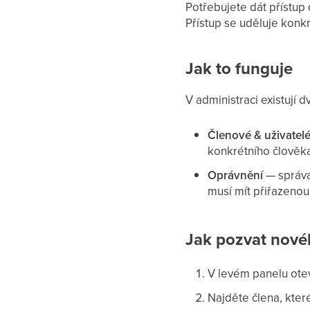
Potřebujete dát přístup
Přístup se uděluje konk
Jak to funguje
V administraci existují
Členové & uživatel
konkrétního člověka
Oprávnění
— správa 
musí mít přiřazenou 
Jak pozvat nové
V levém panelu ote
Najděte člena, kter