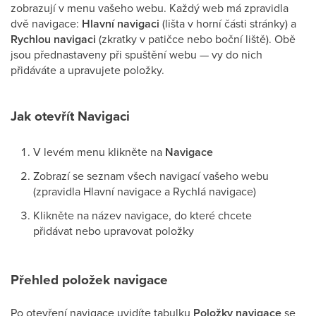
zobrazují v menu vašeho webu. Každý web má zpravidla
dvě navigace:
Hlavní navigaci
(lišta v horní části stránky) a
Rychlou navigaci
(zkratky v patičce nebo boční liště). Obě
jsou přednastaveny při spuštění webu — vy do nich
přidáváte a upravujete položky.
Jak otevřít Navigaci
V levém menu klikněte na
Navigace
Zobrazí se seznam všech navigací vašeho webu
(zpravidla Hlavní navigace a Rychlá navigace)
Klikněte na název navigace, do které chcete
přidávat nebo upravovat položky
Přehled položek navigace
Po otevření navigace uvidíte tabulku
Položky navigace
se