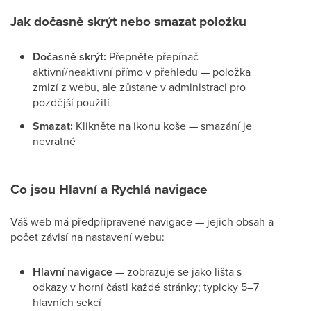
Jak dočasně skrýt nebo smazat položku
Dočasně skrýt:
Přepněte přepínač
aktivní/neaktivní přímo v přehledu — položka
zmizí z webu, ale zůstane v administraci pro
pozdější použití
Smazat:
Klikněte na ikonu koše — smazání je
nevratné
Co jsou Hlavní a Rychlá navigace
Váš web má předpřipravené navigace — jejich obsah a
počet závisí na nastavení webu:
Hlavní navigace
— zobrazuje se jako lišta s
odkazy v horní části každé stránky; typicky 5–7
hlavních sekcí