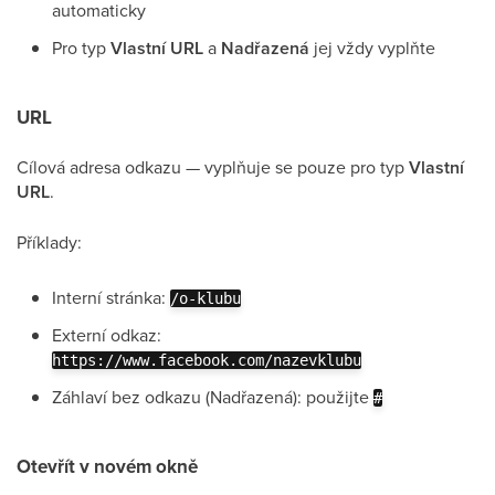
automaticky
Pro typ
Vlastní URL
a
Nadřazená
jej vždy vyplňte
URL
Cílová adresa odkazu — vyplňuje se pouze pro typ
Vlastní
URL
.
Příklady:
Interní stránka:
/o-klubu
Externí odkaz:
https://www.facebook.com/nazevklubu
Záhlaví bez odkazu (Nadřazená): použijte
#
Otevřít v novém okně