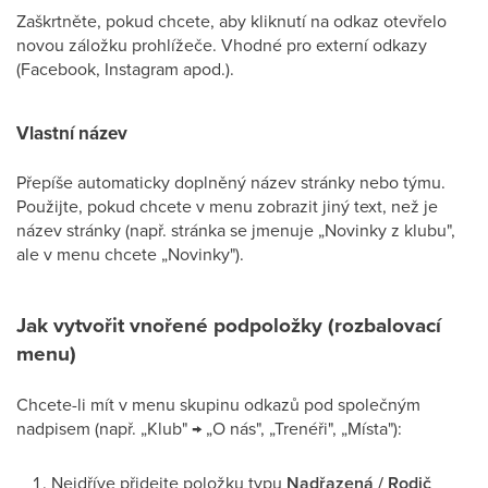
Zaškrtněte, pokud chcete, aby kliknutí na odkaz otevřelo
novou záložku prohlížeče. Vhodné pro externí odkazy
(Facebook, Instagram apod.).
Vlastní název
Přepíše automaticky doplněný název stránky nebo týmu.
Použijte, pokud chcete v menu zobrazit jiný text, než je
název stránky (např. stránka se jmenuje „Novinky z klubu",
ale v menu chcete „Novinky").
Jak vytvořit vnořené podpoložky (rozbalovací
menu)
Chcete-li mít v menu skupinu odkazů pod společným
nadpisem (např. „Klub" → „O nás", „Trenéři", „Místa"):
Nejdříve přidejte položku typu
Nadřazená / Rodič