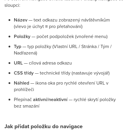
sloupci:
Název
— text odkazu zobrazený návštěvníkům
(vlevo je úchyt ≡ pro přetahování)
Položky
— počet podpoložek (vnořené menu)
Typ
— typ položky (Vlastní URL / Stránka / Tým /
Nadřazená)
URL
— cílová adresa odkazu
CSS třídy
— technické třídy (nastavuje vývojář)
Náhled
— ikona oka pro rychlé otevření URL v
prohlížeči
Přepínač
aktivní/neaktivní
— rychlé skrytí položky
bez smazání
Jak přidat položku do navigace