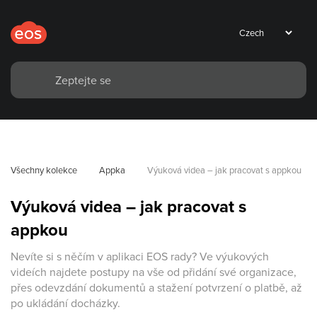
Všechny kolekce
Appka
Výuková videa – jak pracovat s appkou
Výuková videa – jak pracovat s
appkou
Nevíte si s něčím v aplikaci EOS rady? Ve výukových
videích najdete postupy na vše od přidání své organizace,
přes odevzdání dokumentů a stažení potvrzení o platbě, až
po ukládání docházky.